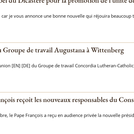
l du Dicastère pour la promotion de l'unité de
 car je vous annonce une bonne nouvelle qui réjouira beaucoup tout
 Groupe de travail Augustana à Wittenberg
nion [EN] [DE] du Groupe de travail Concordia Lutheran-Catholic 
nçois reçoit les nouveaux responsables du Con
re, le Pape François a reçu en audience privée la nouvelle prési