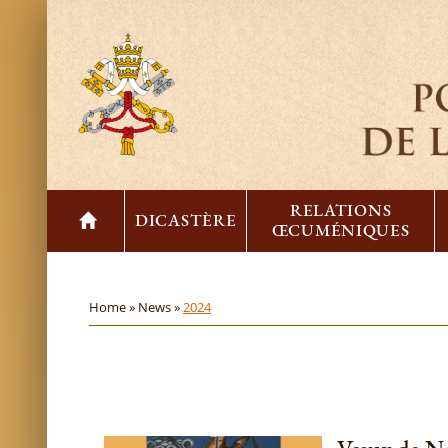
RELATIONS
DICASTÈRE
ŒCUMÉNIQUES
Home »
News »
2024