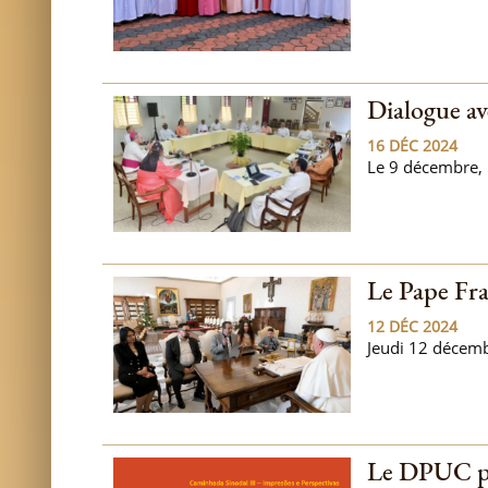
Dialogue av
16 DÉC 2024
Le 9 décembre, l
Le Pape Fra
12 DÉC 2024
Jeudi 12 décemb
Le DPUC par