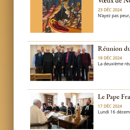
Vœux de Noë
23 DÉC 2024
N'ayez pas peur,
Réunion du
18 DÉC 2024
La deuxième réu
Le Pape Fra
17 DÉC 2024
Lundi 16 décemb