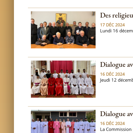
Des religie
17 DÉC 2024
Lundi 16 décemb
Dialogue av
16 DÉC 2024
Jeudi 12 décembr
Dialogue av
16 DÉC 2024
La Commission mi