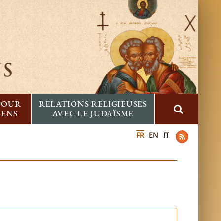
 POUR
RELATIONS RELIGIEUSES
IENS
AVEC LE JUDAÏSME
FR
EN
IT