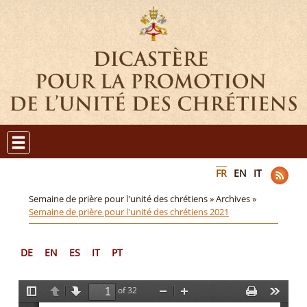
FR
EN
IT
Semaine de prière pour l'unité des chrétiens »
Archives »
Semaine de prière pour l'unité des chrétiens 2021
DE
EN
ES
IT
PT
of 32
T
P
N
Z
Z
P
T