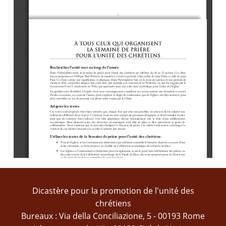
1
Rechercher l’unité tout au long de l’année
Dans l’hémisphère nord, la Semaine de prière pour l'unité des chrétiens est célébrée du 18 au 25 janvier. Ces dates 
furent proposées en 1908 par Paul Wattson
de manière à couvrir la période entre la fête de saint Pierre et celle de saint 
Paul. Ce choix a donc une signification symbolique. Dans l'hémisphère Sud, où le mois de janvier est une période de 
vacances d'été, on préfère adopter une autre date, par exem
ple aux environs de la Pentecôte (ce qui fut suggéré par le 
mouvement Foi et Constitution en 1926) qui représente aussi une autre date symbolique pour l’unité de l’Église. 
En gardant cette flexibilité à l’esprit, nous vous encourageons à considérer ces te
xtes comme une invitation à trouver 
d'autres occasions, au cours de l'année, pour exprimer le degré de communion que les Églises ont déjà atteint et pour 
prier ensemble en vue de parvenir à la pleine unité voulue par le Christ. 
Adapter les textes
Ces tex
tes sont proposés étant bien entendu que, chaque fois que cela sera possible, on essayera de les adapter aux 
réalités des différents lieux et pays. Ce faisant, on devra tenir compte des pratiques liturgiques et dévotionnelles locales 
ainsi  que  du  contexte 
socio
-
culturel. Une telle adaptation devrait normalement être le fruit d’une collaboration 
œcuménique. Dans plusieurs pays, des structures œcuméniques sont déjà en place et elles permettent ce genre de 
collaboration. Nous espérons que la nécessité d'adapte
r la Semaine
de prière
à la réalité locale puisse encourager la 
création de ces mêmes structures là où elles n'existent pas encore.
Utiliser les textes de la Semaine de prière pour l'unité des chrétiens

Pour les Églises et les Communautés chrétiennes qui 
célèbrent ensemble la Semaine de prière au cours d'une 
seule cérémonie, ce livret propose un modèle de Célébration œcuménique de la Parole de Dieu.

Les Églises et Communautés chrétiennes peuvent également se servir pour leurs célébrations des prières ou 
de
s autres textes de la Célébration œcuménique de la Parole de Dieu, des textes proposés pour les Huit Jours 
et du choix de prières en appendice de cette brochure.

Les Églises et Communautés chrétiennes qui célèbrent la Semaine de prière pour l'unité des chr
étiens chaque 
jour de la semaine, peuvent trouver des suggestions dans les textes proposés pour les Huit Jours.

Les  personnes  désirant  entreprendre  des  études  bibliques  sur  le  thème  de  la  Semaine  de  prière  peuvent 
également se baser sur les textes et les r
éflexions bibliques proposés pour les Huit Jours. Les commentaires 
de chaque jour peuvent se conclure par une prière d'intercession.

Pour les personnes qui souhaitent prier en privé, les textes contenus dans cette brochure peuvent alimenter 
leurs prières e
t leur rappeler aussi qu'elles sont en communion avec tous ceux qui prient à travers le monde 
Dicastère pour la promotion de l'unité des
pour une plus grande unité visible de l’Église du Christ.
chrétiens
Bureaux : Via della Conciliazione, 5 - 00193 Rome