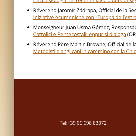
L’ecclesiologia nel recente lavoro del Consi
Révérend Jaromír Zádrapa, Official de la Sec
Iniziative ecumeniche con l’Europa dell’est n
Monseigneur Juan Usma Gómez, Responsable
Cattolici e Pentecostali: eppur si dialoga
(OR,
Révérend Père Martin Browne, Official de la
Metodisti e anglicani in cammino con la Chie
Tel:+39 06 698 83072