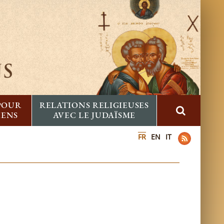
 POUR
RELATIONS RELIGIEUSES
IENS
AVEC LE JUDAÏSME
FR
EN
IT