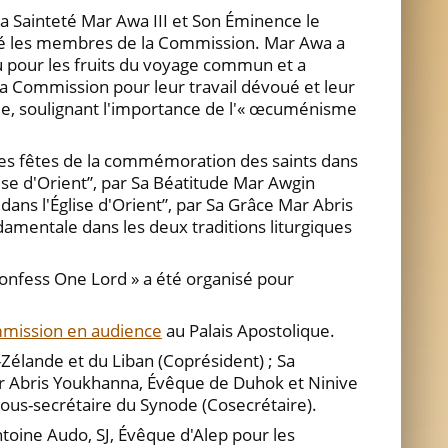
 Sainteté Mar Awa III et Son Éminence le
lué les membres de la Commission. Mar Awa a
u pour les fruits du voyage commun et a
 Commission pour leur travail dévoué et leur
ue, soulignant l'importance de l'« œcuménisme
Les fêtes de la commémoration des saints dans
lise d'Orient”, par Sa Béatitude Mar Awgin
r dans l'Église d'Orient”, par Sa Grâce Mar Abris
mentale dans les deux traditions liturgiques
Confess One Lord » a été organisé pour
mmission en audience
au Palais Apostolique.
Zélande et du Liban (Coprésident) ; Sa
Mar Abris Youkhanna, Évêque de Duhok et Ninive
 Sous-secrétaire du Synode (Cosecrétaire).
oine Audo, SJ, Évêque d'Alep pour les