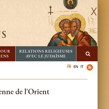
 POUR
RELATIONS RELIGIEUSES
IENS
AVEC LE JUDAÏSME
FR
EN
IT
ienne de l'Orient