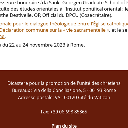
esseure honoraire à la Sankt Georgen Graduate School of P
té des études orientales à l'Institut pontifical oriental ; 
the Destivelle, OP, Official du DPCU (Cosecrétaire).
ale pour le dialogue théologique entre l'Église catholique 
Déclaration commune sur la « vie sacramentelle »
, et le 
ine
.
eu du 22 au 24 novembre 2023 à Rome.
Dicastère pour la promotion de l'unité des chrétiens
Bureaux : Via della Conciliazione, 5 - 00193 Rome
Adresse postale: VA - 00120 Cité du Vatican
Fax: +39 06 698 85365
Plan du site