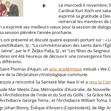
Le mercredi 6 novembre, Sa
Cardinal Kurt Koch ont sa
exprimé sa gratitude à Die
remercié les membres de la
h a exprimé ses meilleurs vœux pour la session de dialog
sa session plénière l'année prochaine.
s ont présenté et discuté quatre exposés portant sur : « 
thuveettilkalam, SJ ; “La commémoration des saints dans l'Ég
latine”, par le P. Željko Paša, SJ ; et “Les fêtes du Seigneu
mbres ont été heureux de découvrir une convergence fonda
 différents.
e Saint-Thomas d'Aquin, un
acte académique
intitulé « We 
ure de la
Déclaration christologique commune
.
nçois a rencontré Sa Sainteté Mar Awa III et a
reçu la Co
ude Mar Meelis Zaia, Métropolite d'Australie, de Nouvelle-
 l'Archidiocèse de l'Inde et du Sud du Golfe ; Sa Grâce 
l'Archidiacre George Toma ; et l'Archidiacre William Toma,
gr Johan Bonny, Évêque d'Anvers (Coprésident), de Mgr Ant