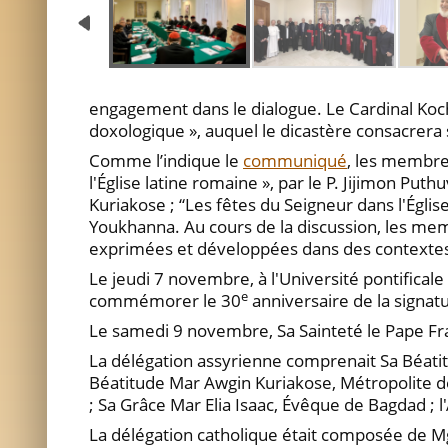
engagement dans le dialogue. Le Cardinal Koc
doxologique », auquel le dicastère consacrera 
Comme l’indique le
communiqué
, les membre
l'Église latine romaine », par le P. Jijimon Pu
Kuriakose ; “Les fêtes du Seigneur dans l'Église 
Youkhanna. Au cours de la discussion, les me
exprimées et développées dans des contextes
Le jeudi 7 novembre, à l'Université pontifical
e
commémorer le 30
anniversaire de la signat
Le samedi 9 novembre, Sa Sainteté le Pape Fra
La délégation assyrienne comprenait Sa Béatit
Béatitude Mar Awgin Kuriakose, Métropolite de
; Sa Grâce Mar Elia Isaac, Évêque de Bagdad ; 
La délégation catholique était composée de M