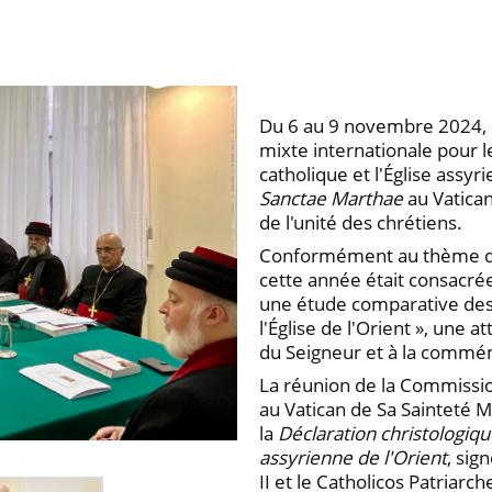
Du 6 au 9 novembre 2024, l
mixte internationale pour l
catholique et l'Église assyr
Sanctae Marthae
au Vatican
de l'unité des chrétiens.
Conformément au thème dis
cette année était consacrée a
une étude comparative des tr
l'Église de l'Orient », une 
du Seigneur et à la commém
La réunion de la Commission
au Vatican de Sa Sainteté Ma
la
Déclaration christologiqu
assyrienne de l'Orient
, sig
II et le Catholicos Patriarc