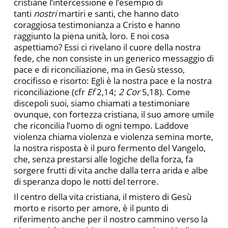
cristiane l’intercessione e l’esempio di
tanti
nostri
martiri e santi, che hanno dato
coraggiosa testimonianza a Cristo e hanno
raggiunto la piena unità, loro. E noi cosa
aspettiamo? Essi ci rivelano il cuore della nostra
fede, che non consiste in un generico messaggio di
pace e di riconciliazione, ma in Gesù stesso,
crocifisso e risorto: Egli è la nostra pace e la nostra
riconciliazione (cfr
Ef
2,14;
2 Cor
5,18). Come
discepoli suoi, siamo chiamati a testimoniare
ovunque, con fortezza cristiana, il suo amore umile
che riconcilia l’uomo di ogni tempo. Laddove
violenza chiama violenza e violenza semina morte,
la nostra risposta è il puro fermento del Vangelo,
che, senza prestarsi alle logiche della forza, fa
sorgere frutti di vita anche dalla terra arida e albe
di speranza dopo le notti del terrore.
Il centro della vita cristiana, il mistero di Gesù
morto e risorto per amore, è il punto di
riferimento anche per il nostro cammino verso la