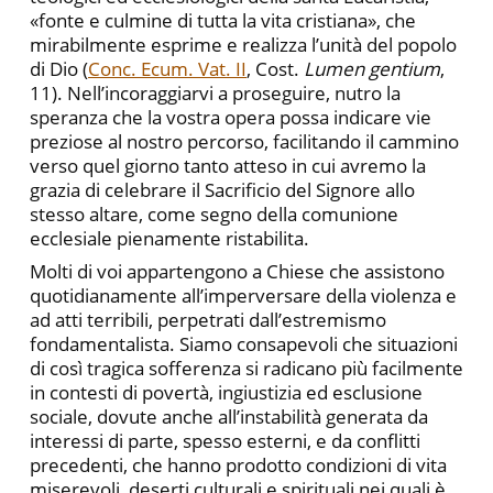
«fonte e culmine di tutta la vita cristiana», che
mirabilmente esprime e realizza l’unità del popolo
di Dio (
Conc. Ecum. Vat. II
, Cost.
Lumen gentium
,
11). Nell’incoraggiarvi a proseguire, nutro la
speranza che la vostra opera possa indicare vie
preziose al nostro percorso, facilitando il cammino
verso quel giorno tanto atteso in cui avremo la
grazia di celebrare il Sacrificio del Signore allo
stesso altare, come segno della comunione
ecclesiale pienamente ristabilita.
Molti di voi appartengono a Chiese che assistono
quotidianamente all’imperversare della violenza e
ad atti terribili, perpetrati dall’estremismo
fondamentalista. Siamo consapevoli che situazioni
di così tragica sofferenza si radicano più facilmente
in contesti di povertà, ingiustizia ed esclusione
sociale, dovute anche all’instabilità generata da
interessi di parte, spesso esterni, e da conflitti
precedenti, che hanno prodotto condizioni di vita
miserevoli, deserti culturali e spirituali nei quali è