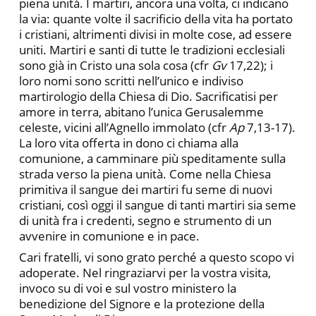
piena unità. I martiri, ancora una volta, ci indicano
la via: quante volte il sacrificio della vita ha portato
i cristiani, altrimenti divisi in molte cose, ad essere
uniti. Martiri e santi di tutte le tradizioni ecclesiali
sono già in Cristo una sola cosa (cfr
Gv
17,22); i
loro nomi sono scritti nell’unico e indiviso
martirologio della Chiesa di Dio. Sacrificatisi per
amore in terra, abitano l’unica Gerusalemme
celeste, vicini all’Agnello immolato (cfr
Ap
7,13-17).
La loro vita offerta in dono ci chiama alla
comunione, a camminare più speditamente sulla
strada verso la piena unità. Come nella Chiesa
primitiva il sangue dei martiri fu seme di nuovi
cristiani, così oggi il sangue di tanti martiri sia seme
di unità fra i credenti, segno e strumento di un
avvenire in comunione e in pace.
Cari fratelli, vi sono grato perché a questo scopo vi
adoperate. Nel ringraziarvi per la vostra visita,
invoco su di voi e sul vostro ministero la
benedizione del Signore e la protezione della