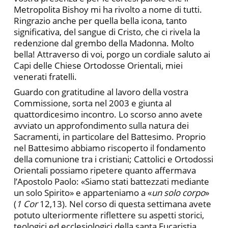
Metropolita Bishoy mi ha rivolto a nome di tutti.
Ringrazio anche per quella bella icona, tanto
significativa, del sangue di Cristo, che ci rivela la
redenzione dal grembo della Madonna. Molto
bella! Attraverso di voi, porgo un cordiale saluto ai
Capi delle Chiese Ortodosse Orientali, miei
venerati fratelli.
Guardo con gratitudine al lavoro della vostra
Commissione, sorta nel 2003 e giunta al
quattordicesimo incontro. Lo scorso anno avete
avviato un approfondimento sulla natura dei
Sacramenti, in particolare del Battesimo. Proprio
nel Battesimo abbiamo riscoperto il fondamento
della comunione tra i cristiani; Cattolici e Ortodossi
Orientali possiamo ripetere quanto affermava
l’Apostolo Paolo: «Siamo stati battezzati mediante
un solo Spirito» e apparteniamo a «
un solo corpo
»
(
1 Cor
12,13). Nel corso di questa settimana avete
potuto ulteriormente riflettere su aspetti storici,
teologici ed ecclesiologici della santa Eucaristia,