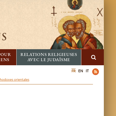
 POUR
RELATIONS RELIGIEUSES
IENS
AVEC LE JUDAÏSME
FR
EN
IT
rthodoxes orientales