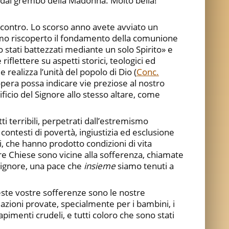
one dal grembo della Madonna. Molto bella!
ncontro. Lo scorso anno avete avviato un
amo riscoperto il fondamento della comunione
o stati battezzati mediante un solo Spirito» e
flettere su aspetti storici, teologici ed
 realizza l’unità del popolo di Dio (
Conc.
 opera possa indicare vie preziose al nostro
ificio del Signore allo stesso altare, come
i terribili, perpetrati dall’estremismo
contesti di povertà, ingiustizia ed esclusione
ti, che hanno prodotto condizioni di vita
ostre Chiese sono vicine alla sofferenza, chiamate
Signore, una pace che
insieme
siamo tenuti a
ste vostre sofferenze sono le nostre
olazioni provate, specialmente per i bambini, i
rapimenti crudeli, e tutti coloro che sono stati