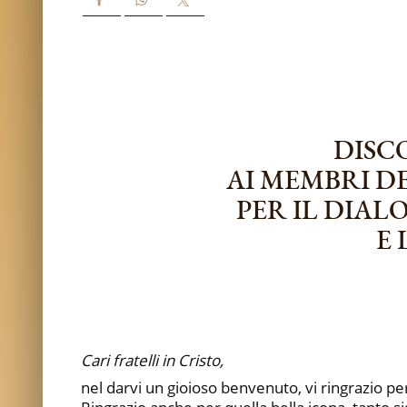
DISC
AI MEMBRI D
PER IL DIA
E 
Cari fratelli in Cristo,
nel darvi un gioioso benvenuto, vi ringrazio per