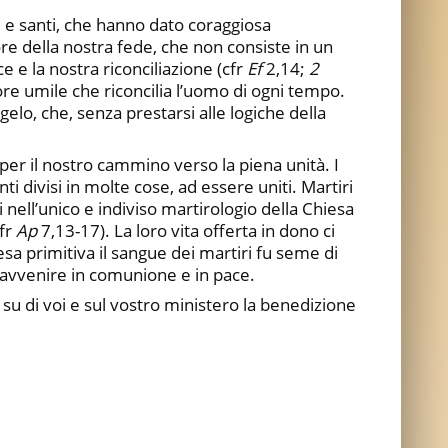
 e santi, che hanno dato coraggiosa
ore della nostra fede, che non consiste in un
e e la nostra riconciliazione (cfr
Ef
2,14;
2
re umile che riconcilia l’uomo di ogni tempo.
lo, che, senza prestarsi alle logiche della
 per il nostro cammino verso la piena unità. I
enti divisi in molte cose, ad essere uniti. Martiri
i nell’unico e indiviso martirologio della Chiesa
cfr
Ap
7,13-17). La loro vita offerta in dono ci
a primitiva il sangue dei martiri fu seme di
un avvenire in comunione e in pace.
o su di voi e sul vostro ministero la benedizione