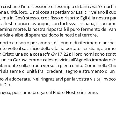
cristiane l’intercessione e l’esempio di tanti
nostri
martiri
a unità, loro. E noi cosa aspettiamo? Essi ci rivelano il cu
ma in Gesù stesso, crocifisso e risorto: Egli è la nostra pac
 a testimoniare ovunque, con fortezza cristiana, il suo amo
mina morte, la nostra risposta è il puro fermento del Vange
a arida e albe di speranza dopo le notti del terrore.
sù morto e risorto per amore, è il punto di riferimento anche
te volte il sacrificio della vita ha portato i cristiani, altrim
in Cristo una sola cosa (cfr
Gv
17,22); i loro nomi sono scritt
o l’unica Gerusalemme celeste, vicini all’Agnello immolato (
mente sulla strada verso la piena unità. Come nella Chies
rtiri sia seme di unità fra i credenti, segno e strumento di 
po vi adoperate. Nel ringraziarvi per la vostra visita, invoc
i Dio.
lingua, possiamo pregare il Padre Nostro insieme.