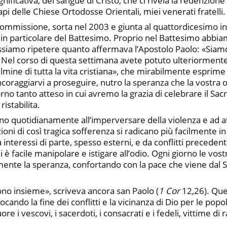
gnificativa, del sangue di Cristo, che ci rivela la redenzi
api delle Chiese Ortodosse Orientali, miei venerati fratelli.
Commissione, sorta nel 2003 e giunta al quattordicesimo i
in particolare del Battesimo. Proprio nel Battesimo abbi
i possiamo ripetere quanto affermava l’Apostolo Paolo: «Siam
 Nel corso di questa settimana avete potuto ulteriormente ri
ulmine di tutta la vita cristiana», che mirabilmente esprime e
’incoraggiarvi a proseguire, nutro la speranza che la vostra
no tanto atteso in cui avremo la grazia di celebrare il Sacr
istabilita.
o quotidianamente all’imperversare della violenza e ad att
ni di così tragica sofferenza si radicano più facilmente in 
a interessi di parte, spesso esterni, e da conflitti preceden
ali è facile manipolare e istigare all’odio. Ogni giorno le v
mente la speranza, confortando con la pace che viene dal 
no insieme», scriveva ancora san Paolo (
1 Cor
12,26). Que
ocando la fine dei conflitti e la vicinanza di Dio per le pop
re i vescovi, i sacerdoti, i consacrati e i fedeli, vittime di 