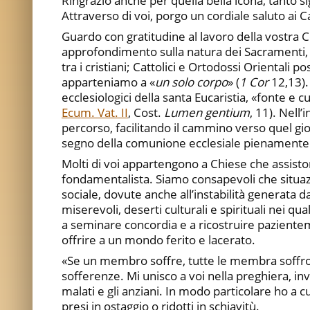
Ringrazio anche per quella bella icona, tanto si
Attraverso di voi, porgo un cordiale saluto ai C
Guardo con gratitudine al lavoro della vostra 
approfondimento sulla natura dei Sacramenti, 
tra i cristiani; Cattolici e Ortodossi Oriental
apparteniamo a «
un solo corpo
» (
1 Cor
12,13).
ecclesiologici della santa Eucaristia, «fonte e c
Ecum. Vat. II
, Cost.
Lumen gentium
, 11). Nell
percorso, facilitando il cammino verso quel gior
segno della comunione ecclesiale pienamente r
Molti di voi appartengono a Chiese che assiston
fondamentalista. Siamo consapevoli che situazio
sociale, dovute anche all’instabilità generata d
miserevoli, deserti culturali e spirituali nei qu
a seminare concordia e a ricostruire paziente
offrire a un mondo ferito e lacerato.
«Se un membro soffre, tutte le membra soffro
sofferenze. Mi unisco a voi nella preghiera, inv
malati e gli anziani. In modo particolare ho a cuo
presi in ostaggio o ridotti in schiavitù.