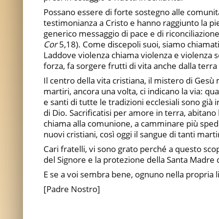
Possano essere di forte sostegno alle comunità 
testimonianza a Cristo e hanno raggiunto la pien
generico messaggio di pace e di riconciliazione, 
Cor
5,18). Come discepoli suoi, siamo chiamati
Laddove violenza chiama violenza e violenza se
forza, fa sorgere frutti di vita anche dalla terr
Il centro della vita cristiana, il mistero di Ge
martiri, ancora una volta, ci indicano la via: quan
e santi di tutte le tradizioni ecclesiali sono già 
di Dio. Sacrificatisi per amore in terra, abitan
chiama alla comunione, a camminare più spedita
nuovi cristiani, così oggi il sangue di tanti ma
Cari fratelli, vi sono grato perché a questo sco
del Signore e la protezione della Santa Madre d
E se a voi sembra bene, ognuno nella propria 
[Padre Nostro]