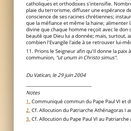
catholiques et orthodoxes s'intensifie. Nombre
plaie du terrorisme, diffuser une espérance 
conscience de ses racines chrétiennes; instaur
que la méfiance et même la haine; alimenter la
divine que chaque homme reçoit avec le don de 
beauté que Dieu lui a donnée; mais, surtout
combien l'Evangile l'aide à se retrouver lui-
11. Prions le Seigneur afin qu'Il donne la paix 
communion,
"ut unum in Christo simus"
.
Du Vatican, le 29 juin 2004
____________________________
Notes
1.
Communiqué commun du Pape Paul VI et du 
2.
Cf. Allocution du Patriarche Athénagoras I au 
3.
Cf. Allocution du Pape Paul VI au Patriarche A