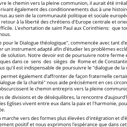
re le chemin vers la pleine communion, il aurait été irréal
dérivant également des conditionnements dus à une histoir
nus au sein de la communauté politique et sociale europé
e retour à la liberté des chrétiens d'Europe centrale et ori
fficile. L'exhortation de saint Paul aux Corinthiens: que to
nous.
 pour le Dialogue théologique", commencée avec tant d'e
 un instrument adapté afin d'étudier les problèmes ecclés
es de solution. Notre devoir est de poursuivre notre ferme
iproques dans ce sens des sièges de Rome et de Constanti
s qu'il est indispensable de poursuivre le "dialogue de la 
 permet également d'affronter de façon fraternelle certa
ogue de la charité" nous aide précisément en ces circonst
 obscurcissent le chemin entrepris vers la pleine communio
s de divisions et de déséquilibres, la rencontre d'aujourd
t les Eglises vivent entre eux dans la paix et l'harmonie
te.
en marche vers des formes plus élevées d'intégration et d'
ent positif et nous exprimons l'espérance que dans cette 