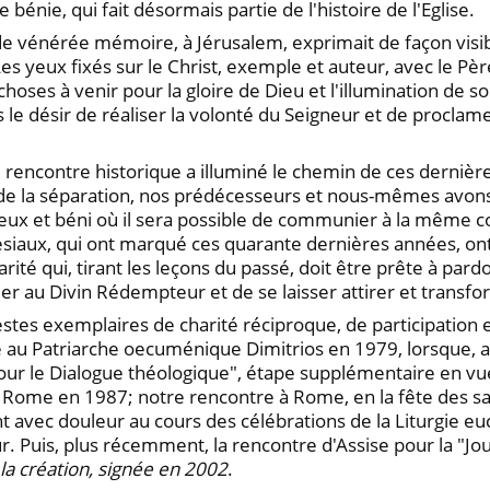
 bénie, qui fait désormais partie de l'histoire de l'Eglise.
 de vénérée mémoire, à Jérusalem, exprimait de façon vis
eux fixés sur le Christ, exemple et auteur, avec le Père, d
choses à venir pour la gloire de Dieu et l'illumination de s
 le désir de réaliser la volonté du Seigneur et de proclame
te rencontre historique a illuminé le chemin de ces derni
 de la séparation, nos prédécesseurs et nous-mêmes avons
ineux et béni où il sera possible de communier à la même 
iaux, qui ont marqué ces quarante dernières années, on
rité qui, tirant les leçons du passé, doit être prête à pard
er au Divin Rédempteur et de se laisser attirer et transfo
tes exemplaires de charité réciproque, de participation e
ape au Patriarche oecuménique Dimitrios en 1979, lorsque, 
r le Dialogue théologique", étape supplémentaire en vue d
s à Rome en 1987; notre rencontre à Rome, en la fête des s
t avec douleur au cours des célébrations de la Liturgie euc
. Puis, plus récemment, la rencontre d'Assise pour la "Jo
a création, signée en 2002
.