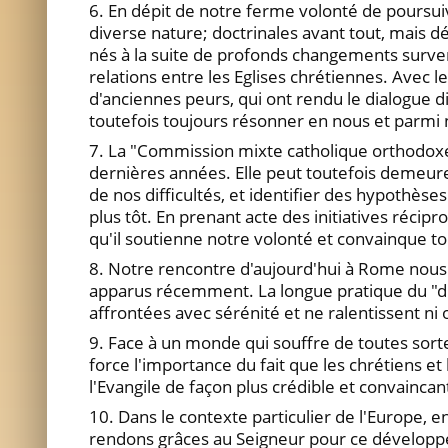
6. En dépit de notre ferme volonté de poursuiv
diverse nature; doctrinales avant tout, mais 
nés à la suite de profonds changements surve
relations entre les Eglises chrétiennes. Avec l
d'anciennes peurs, qui ont rendu le dialogue di
toutefois toujours résonner en nous et parmi 
7. La "Commission mixte catholique orthodoxe
dernières années. Elle peut toutefois demeurer
de nos difficultés, et identifier des hypothès
plus tôt. En prenant acte des initiatives réc
qu'il soutienne notre volonté et convainque tou
8. Notre rencontre d'aujourd'hui à Rome nous
apparus récemment. La longue pratique du "dial
affrontées avec sérénité et ne ralentissent ni
9. Face à un monde qui souffre de toutes sorte
force l'importance du fait que les chrétiens e
l'Evangile de façon plus crédible et convaincan
10. Dans le contexte particulier de l'Europe, 
rendons grâces au Seigneur pour ce développem