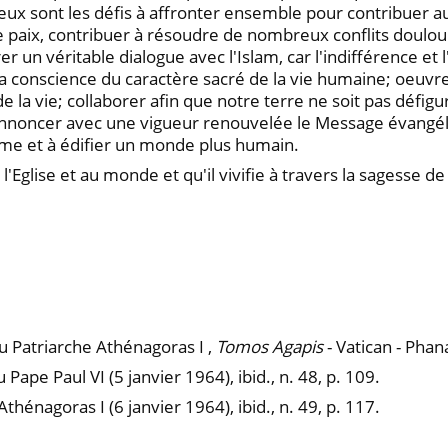
ux sont les défis à affronter ensemble pour contribuer au 
de paix, contribuer à résoudre de nombreux conflits doul
er un véritable dialogue avec l'Islam, car l'indifférence 
 conscience du caractère sacré de la vie humaine; oeuvrer 
la vie; collaborer afin que notre terre ne soit pas défigu
, annoncer avec une vigueur renouvelée le Message évang
même et à édifier un monde plus humain.
à l'Eglise et au monde et qu'il vivifie à travers la sagesse d
Patriarche Athénagoras I ,
Tomos Agapis
- Vatican - Phana
Pape Paul VI (5 janvier 1964), ibid., n. 48, p. 109.
thénagoras I (6 janvier 1964), ibid., n. 49, p. 117.