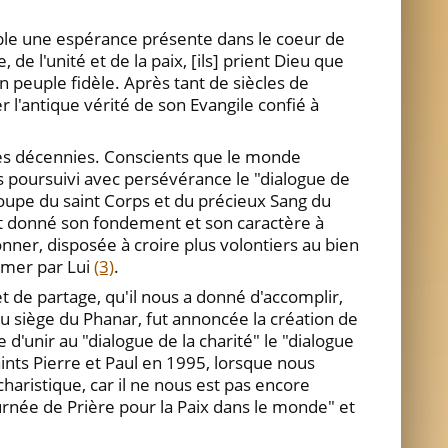
ible une espérance présente dans le coeur de
e l'unité et de la paix, [ils] prient Dieu que
on peuple fidèle. Après tant de siècles de
r l'antique vérité de son Evangile confié à
ères décennies. Conscients que le monde
 poursuivi avec persévérance le "dialogue de
coupe du saint Corps et du précieux Sang du
t donné son fondement et son caractère à
onner, disposée à croire plus volontiers au bien
rmer par Lui
(3)
.
t de partage, qu'il nous a donné d'accomplir,
au siège du Phanar, fut annoncée la création de
'unir au "dialogue de la charité" le "dialogue
aints Pierre et Paul en 1995, lorsque nous
haristique, car il ne nous est pas encore
urnée de Prière pour la Paix dans le monde" et