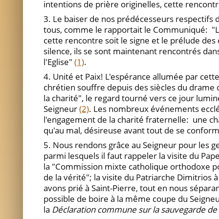
intentions de prière originelles, cette rencontre
3. Le baiser de nos prédécesseurs respectifs
tous, comme le rapportait le Communiqué: "Les y
cette rencontre soit le signe et le prélude des 
silence, ils se sont maintenant rencontrés dans
l'Eglise"
(1)
.
4. Unité et Paix! L'espérance allumée par cet
chrétien souffre depuis des siècles du drame
la charité", le regard tourné vers ce jour lum
Seigneur
(2)
. Les nombreux événements ecclés
l'engagement de la charité fraternelle: une cha
qu'au mal, désireuse avant tout de se conform
5. Nous rendons grâce au Seigneur pour les ges
parmi lesquels il faut rappeler la visite du P
la "Commission mixte catholique orthodoxe pou
de la vérité"; la visite du Patriarche Dimitrio
avons prié à Saint-Pierre, tout en nous séparan
possible de boire à la même coupe du Seigneur
la
Déclaration commune sur la sauvegarde de l