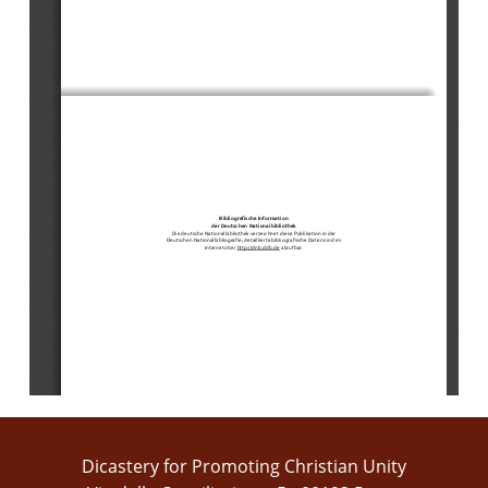
Bibliografische Information 
der Deutschen Nationalbibliothek 
Die deutsche Nationalbibliothek verzeichnet diese Publikation in der 
Deutschen Nationalbibliografie; detaillie
rte bibliografische Daten sind im 
Internet über http:
//dnb.ddb.de abrufbar. 
Umschlaggrafik: Christian Knaak, Dortmund 
ISBN 978-3-89710-746-5 
Erweiterte und korrigierte Neuausgabe © 2017 by Bonifatius GmbH  
Dicastery for Promoting Christian Unity
Druck · Buch · Verlag Paderborn 
Alle Rechte vorbehalten. Das Werk einschließlich seiner Teile ist urheber-
rechtlich geschützt. Jede Verwertu
ng außerhalb der engen Grenzen des 