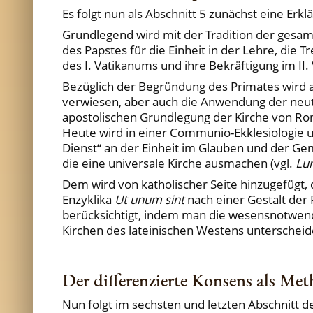
Es folgt nun als Abschnitt 5 zunächst eine Erkl
Grundlegend wird mit der Tradition der gesam
des Papstes für die Einheit in der Lehre, di
des I. Vatikanums und ihre Bekräftigung im I
Bezüglich der Begründung des Primates wird 
verwiesen, aber auch die Anwendung der neute
apostolischen Grundlegung der Kirche von Ro
Heute wird in einer Communio-Ekklesiologie un
Dienst“ an der Einheit im Glauben und der Ge
die eine universale Kirche ausmachen (vgl.
Lu
Dem wird von katholischer Seite hinzugefügt,
Enzyklika
Ut unum sint
nach einer Gestalt der
berücksichtigt, indem man die wesensnotwend
Kirchen des lateinischen Westens unterscheide
Der differenzierte Konsens als M
Nun folgt im sechsten und letzten Abschnitt d