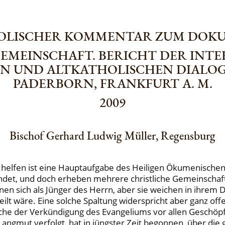
OLISCHER KOMMENTAR ZUM DOK
EMEINSCHAFT. BERICHT DER INT
N UND ALTKATHOLISCHEN DIALO
PADERBORN, FRANKFURT A. M.
2009
Bischof Gerhard Ludwig Müller, Regensburg
zu helfen ist eine Hauptaufgabe des Heiligen Ökumenische
ründet, und doch erheben mehrere christliche Gemeinscha
ennen sich als Jünger des Herrn, aber sie weichen in ihr
ilt wäre. Eine solche Spaltung widerspricht aber ganz offen
Sache der Verkündigung des Evangeliums vor allen Geschöp
angmut verfolgt, hat in jüngster Zeit begonnen, über die