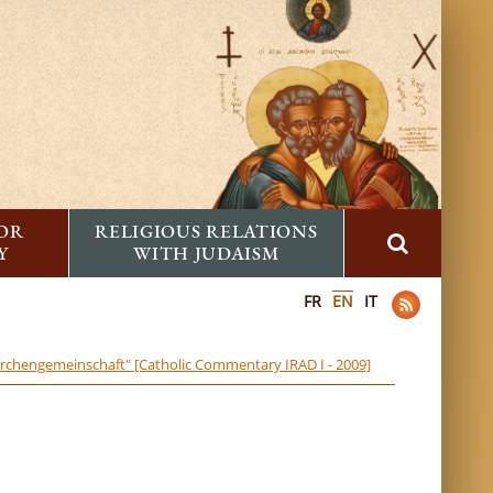
FOR
RELIGIOUS RELATIONS
Y
WITH JUDAISM
FR
EN
IT
irchengemeinschaft" [Catholic Commentary IRAD I - 2009]