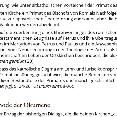
ärung, wie unter altkatholischen Vorzeichen der Primat des
ten Kirche ein Primat des Bischofs von Rom als Nachfolg
e Treue zur apostolischen Überlieferung anerkannt, aber d
I. Vatikanum werden abgelehnt.
auf die Zuerkennung eines Ehrenvorranges des römischen
stamentlichen Zeugnisse auf Petrus und ihre Übertragung
m im Martyrium von Petrus und Paulus und die Anwesenhe
d einer Neuorientierung in der Theologie des Amtes als D
meinschaft im Leben der Ortskirchen beschrieben, die al
men gentium
23).
 dass das katholische Dogma am Lehr- und Jurisdiktionspri
 Primatsausübung gesucht wird, die manche Bedenken von 
igen Bestandteile des Primates und manch geschichtlich 
t (vgl. S. 24-26;
Ut unum sint
88-96).
ethode der Ökumene
er Ertrag der bisherigen Dialoge, die die beiden Kirchen 