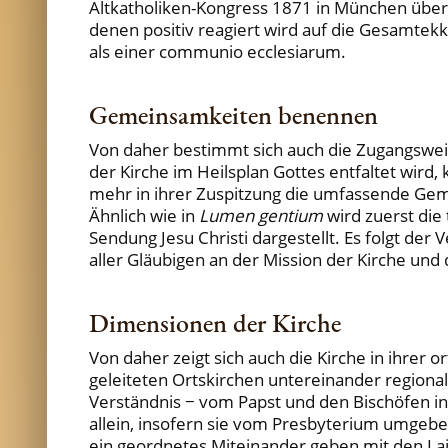
Altkatholiken-Kongress 1871 in München über
denen positiv reagiert wird auf die Gesamtekk
als einer communio ecclesiarum.
Gemeinsamkeiten benennen
Von daher bestimmt sich auch die Zugangswe
der Kirche im Heilsplan Gottes entfaltet wir
mehr in ihrer Zuspitzung die umfassende Gem
Ähnlich wie in
Lumen gentium
wird zuerst die 
Sendung Jesu Christi dargestellt. Es folgt de
aller Gläubigen an der Mission der Kirche und
Dimensionen der Kirche
Von daher zeigt sich auch die Kirche in ihre
geleiteten Ortskirchen untereinander regional
Verständnis − vom Papst und den Bischöfen in E
allein, insofern sie vom Presbyterium umgeb
ein geordnetes Miteinander geben mit den Laie