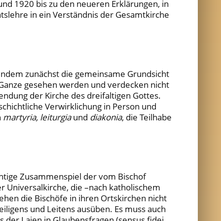
nd 1920 bis zu den neueren Erklärungen, in
atslehre in ein Verständnis der Gesamtkirche
 Indem zunächst die gemeinsame Grundsicht
as Ganze gesehen werden und verdecken nicht
dung der Kirche des dreifaltigen Gottes.
schichtliche Verwirklichung in Person und
n
martyria, leiturgia
und
diakonia
, die Teilhabe
ichtige Zusammenspiel der vom Bischof
r Universalkirche, die –nach katholischem
ehen die Bischöfe in ihren Ortskirchen nicht
eiligens und Leitens ausüben. Es muss auch
 der Laien in Glaubensfragen (sensus fidei