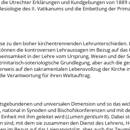
 die Utrechter Erklärungen und Kundgebungen von 1889 u
lesiologie des II. Vatikanums und die Einbettung der Prim
ise zu den bisher kirchentrennenden Lehrunterschieden.
d, können die kontroversen Lehraussagen im Bezug auf d
einsamkeit in der Lehre vom Ursprung, Wesen und der Sen
trinitarisch-soteriologische Grundlegung, aber auch die ge
r Verweis auf den sakramentalen Lebensvollzug der Kirche i
 die Verantwortung für ihren Weltauftrag.
r ortsgebundenen und universalen Dimension und so das w
, national in Synoden und Bischofskonferenzen und mit de
inheit mit ihm geleitet wird (
Lumen gentium
8). Dabei st
en sind, mit dem sie zusammen den Dienst des Lehrens, H
n im Bezug auf das Laienapostolat, aber auch das Zeugnis