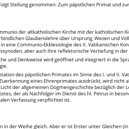
e folgt Stellung genommen: Zum päpstlichen Primat und zu
unio der altkatholischen Kirche mit der katholischen Kir
bindlichen Glaubenslehre über Ursprung, Wesen und Vollzu
in eine Communio-Ekklesiologie des II. Vatikanischen Konz
ynoden, aber auch ihre reflektorische Vertiefung in der 
ache und Denkweise wird geöffnet und integriert in die S
gie.
tation des päpstlichen Primates im Sinne des I. und II. V
 Zuerkennung eines Ehrenprimates ausdrückt, wird nicht al
 Licht der allgemeinen Dogmengeschichte bezüglich der L
stes, der als Nachfolger im Dienst des hl. Petrus in bes
len Verfassung verpflichtet ist.
 in der Weihe gleich. Aber er ist Erster unter Gleichen (i