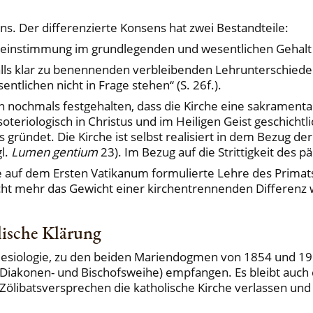
ns. Der differenzierte Konsens hat zwei Bestandteile:
reinstimmung im grundlegenden und wesentlichen Gehalt ei
alls klar zu benennenden verbleibenden Lehrunterschiede 
ichen nicht in Frage stehen“ (S. 26f.).
hmals festgehalten, dass die Kirche eine sakramentale Wi
teriologisch in Christus und im Heiligen Geist geschichtlic
 gründet. Die Kirche ist selbst realisiert in dem Bezug de
gl.
Lumen gentium
23). Im Bezug auf die Strittigkeit des p
 auf dem Ersten Vatikanum formulierte Lehre des Primats
icht mehr das Gewicht einer kirchentrennenden Differenz 
lische Klärung
klesiologie, zu den beiden Mariendogmen von 1854 und 195
 Diakonen- und Bischofsweihe) empfangen. Es bleibt auch 
Zölibatsversprechen die katholische Kirche verlassen und a