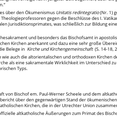
n.“
tes über den Ökumenismus
Unitatis redintegratio
(Nr. 1) 
n Theologieprofessoren gegen die Beschlüsse des I. Vati
len Jurisdiktionsprimates, was schließlich zur Bildung e
eihesakrament und besonders das Bischofsamt in apostol
lischen Kirchen anerkannt und dazu eine sehr große Über
 die Belege in
Kirche und Kirchengemeinschaft
(S. 14-18, 2.
en wie auch die altorientalischen und orthodoxen Kirchen
che als eine sakramentale Wirklichkeit im Unterschied zu
rischen Typs.
ft von Bischof em. Paul-Werner Scheele und dem altkathol
ssbericht über den gegenwärtigen Stand der ökumenisch
atholischen Kirchen, die in der Utrechter Union zusammen
 offizielle altkatholische Äußerungen zum Primat des Bi