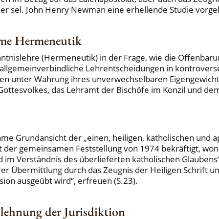
der sel. John Henry Newman eine erhellende Studie vorgele
ame Hermeneutik
nislehre (Hermeneutik) in der Frage, wie die Offenbarung
allgemeinverbindliche Lehrentscheidungen in kontroverse
unter Wahrung ihres unverwechselbaren Eigengewichtes 
Gottesvolkes, das Lehramt der Bischöfe im Konzil und dem
 Grundansicht der „einen, heiligen, katholischen und ap
der gemeinsamen Feststellung von 1974 bekräftigt, wonac
im Verständnis des überlieferten katholischen Glaubens
hrer Übermittlung durch das Zeugnis der Heiligen Schrift 
sion ausgeübt wird“, erfreuen (S.23).
lehnung der Jurisdiktion