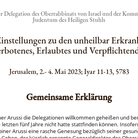
er Delegation des Oberrabbinats von Israel und der Komm
Judentum des Heiligen Stuhls
Einstellungen zu den unheilbar Erkran
rbotenes, Erlaubtes und Verpflichten
Jerusalem, 2.- 4. Mai 2023; Iyar 11-13, 5783
Gemeinsame Erklärung
 Arussi die Delegationen willkommen geheißen und bemer
etzten fünf Jahre nicht hatte stattfinden können. Insofe
iner Arussi eine rasche Genesung bezüglich seiner gesu
Cohen, der kürzlich ernannte Generaldirektor des Oberrab