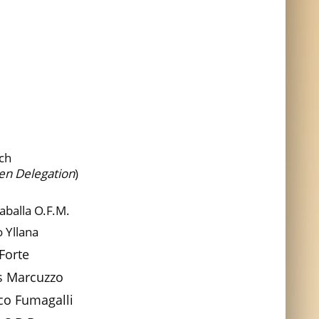
ch
hen Delegation
)
zaballa O.F.M.
o Yllana
Forte
s Marcuzzo
co Fumagalli