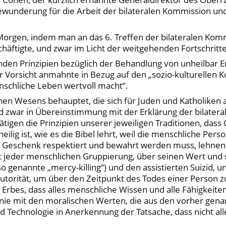
wunderung für die Arbeit der bilateralen Kommission und
gen, indem man an das 6. Treffen der bilateralen Kommi
äftigte, und zwar im Licht der weitgehenden Fortschritt
nden Prinzipien bezüglich der Behandlung von unheilbar 
orsicht anmahnte in Bezug auf den „sozio-kulturellen Ko
schliche Leben wertvoll macht“.
 Wesens behauptet, die sich für Juden und Katholiken au
nd zwar in Übereinstimmung mit der Erklärung der bilater
gen die Prinzipien unserer jeweiligen Traditionen, dass 
g ist, wie es die Bibel lehrt, weil die menschliche Perso
es Geschenk respektiert und bewahrt werden muss, lehnen w
 jeder menschlichen Gruppierung, über seinen Wert und 
o genannte „mercy-killing“) und den assistierten Suizid, u
utorität, um über den Zeitpunkt des Todes einer Person 
s Erbes, dass alles menschliche Wissen und alle Fähigkei
ie mit den moralischen Werten, die aus den vorher genan
echnologie in Anerkennung der Tatsache, dass nicht alle