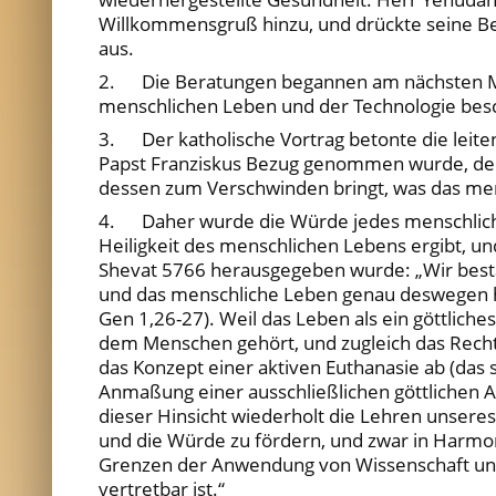
Willkommensgruß hinzu, und drückte seine Be
aus.
2. Die Beratungen begannen am nächsten Mor
menschlichen Leben und der Technologie besch
3. Der katholische Vortrag betonte die leite
Papst Franziskus Bezug genommen wurde, der V
dessen zum Verschwinden bringt, was das men
4. Daher wurde die Würde jedes menschlichen
Heiligkeit des menschlichen Lebens ergibt, u
Shevat 5766 herausgegeben wurde: „Wir bestäti
und das menschliche Leben genau deswegen heili
Gen 1,26-27). Weil das Leben als ein göttlich
dem Menschen gehört, und zugleich das Recht
das Konzept einer aktiven Euthanasie ab (das s
Anmaßung einer ausschließlichen göttlichen A
dieser Hinsicht wiederholt die Lehren unsere
und die Würde zu fördern, und zwar in Harmon
Grenzen der Anwendung von Wissenschaft und T
vertretbar ist.“