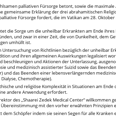
hlsamen palliativen Fürsorge betont, sowie die maximal
che gemeinsame Erklärung der drei abrahamitischen Religi
e palliative Fürsorge fordert, die im Vatikan am 28. Oktob
et die Sorge um die unheilbar Erkrankten am Ende ihres 
en, und zwar in einer Zeit, die von Dunkelheit, dem Gef
gen umhüllt ist.
Untersuchung von Richtlinien bezüglich der unheilbar E
radition und ihren allgemeinen Auswirkungen legalisiert 
od beschleunigen und Aktionen der Unterlassung, ausgen
asie und medizinisch assistierter Suizid sowie das Been
cher) und das Beenden einer lebensverlängernden mediz
 Dialyse, Chemotherapie).
ische und religiöse Komplexität in Situationen am Ende 
ine andere Anwendung erfordert.
ktor des „Shaarei Zedek Medical Center“ willkommen geh
n Übereinstimmung mit den vorher erwähnten Prinzipien 
 dem Schöpfer indem sie seinen Segen für alle Kranken erf