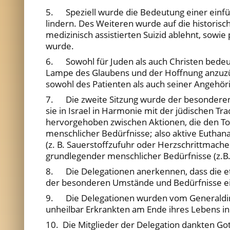
5. Speziell wurde die Bedeutung einer einfü
lindern. Des Weiteren wurde auf die historis
medizinisch assistierten Suizid ablehnt, sowi
wurde.
6. Sowohl für Juden als auch Christen bedeut
Lampe des Glaubens und der Hoffnung anzuzünd
sowohl des Patienten als auch seiner Angehöri
7. Die zweite Sitzung wurde der besonderen 
sie in Israel in Harmonie mit der jüdischen T
hervorgehoben zwischen Aktionen, die den T
menschlicher Bedürfnisse; also aktive Euthan
(z. B. Sauerstoffzufuhr oder Herzschrittma
grundlegender menschlicher Bedürfnisse (z.B.
8. Die Delegationen anerkennen, dass die eth
der besonderen Umstände und Bedürfnisse e
9. Die Delegationen wurden vom Generaldire
unheilbar Erkrankten am Ende ihres Lebens i
10. Die Mitglieder der Delegation dankten Gott