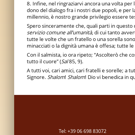
8. Infine, nel ringraziarvi ancora una volta per 
dono del dialogo fra i nostri due popoli, e per
millennio, è nostro grande privilegio essere t
Spero sinceramente che, quali parti in questo di
servizio comune all’umanità
, di cui tanto avve
tutte le volte che un fratello o una sorella sono
minacciati o la dignità umana è offesa; tutte le v
Con il salmista, io ora ripeto; “Ascolterò che cos
tutto il cuore” (
Sal
85, 9).
A tutti voi, cari amici, cari fratelli e sorelle; 
Signore.
Shalom
!
Shalom
! Dio vi benedica in q
Tel: +39 06 698 83072