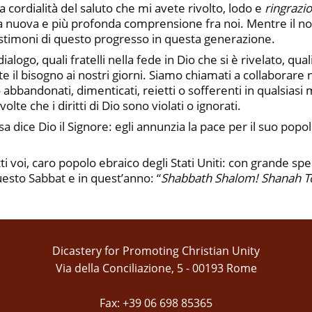
la cordialità del saluto che mi avete rivolto, lodo e
ringrazio
 la nuova e più profonda comprensione fra noi. Mentre il no
estimoni di questo progresso in questa generazione.
alogo, quali fratelli nella fede in Dio che si è rivelato, q
rte il bisogno ai nostri giorni. Siamo chiamati a collaborare
 abbandonati, dimenticati, reietti o sofferenti in qualsiasi 
olte che i diritti di Dio sono violati o ignorati.
a dice Dio il Signore: egli annunzia la pace per il suo popolo,
a tutti voi, caro popolo ebraico degli Stati Uniti: con grande s
uesto Sabbat e in quest’anno: “
Shabbath Shalom! Shanah T
Dicastery for Promoting Christian Unity
Via della Conciliazione, 5 - 00193 Rome
Fax: +39 06 698 85365