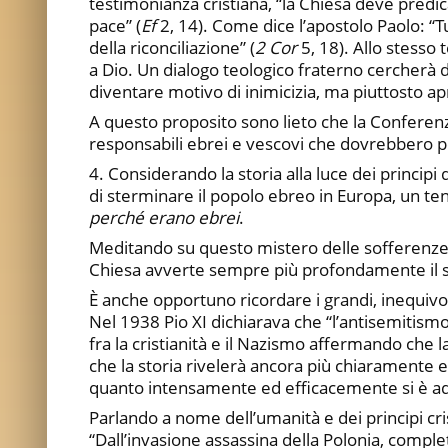
testimonianza cristiana, “la Chiesa deve predi
pace” (
Ef
2, 14). Come dice l’apostolo Paolo: “Tu
della riconciliazione” (
2 Cor
5, 18). Allo stesso 
a Dio. Un dialogo teologico fraterno cercherà
diventare motivo di inimicizia, ma piuttosto apri
A questo proposito sono lieto che la Conferenza 
responsabili ebrei e vescovi che dovrebbero p
4. Considerando la storia alla luce dei princip
di sterminare il popolo ebreo in Europa, un ten
perché erano ebrei
.
Meditando su questo mistero delle sofferenze dei
Chiesa avverte sempre più profondamente il
È anche opportuno ricordare i grandi, inequivoc
Nel 1938 Pio XI dichiarava che “l’antisemitis
fra la cristianità e il Nazismo affermando che 
che la storia rivelerà ancora più chiaramente 
quanto intensamente ed efficacemente si è ad
Parlando a nome dell’umanità e dei principi cri
“Dall’invasione assassina della Polonia, compl