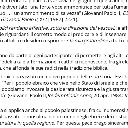
ità ebraica polacca a Varsavia nel giugno di quest’anno, ho 
lo è diventato “una forte voce ammonitrice per tutta l’umani
o . . . un ammonimento di salvezza” (Giovanni Paolo II,
Di
Giovanni Paolo II
, X/2 [1987] 2221).
tolici rendano effettive, sotto la direzione dei vescovi
, le a
de riguardanti il corretto modo di predicare e di insegnare 
dai cattolici e desidero esprimere
la mia gratitudine
a tutti c
ione da parte di ogni partecipante, di permettere agli altri
d
Fedeli a tale affermazione, i cattolici riconoscono, fra gli e
 che affonda le sue radici nella tradizione biblica.
 ebraico ha vissuto un nuovo periodo della sua storia. Essi
. “Per il popolo ebraico che vive nello Stato di Israele e ch
, dobbiamo invocare la desiderata sicurezza e la giusta tran
tà” (Giovanni Paolo II,
Redemptionis Anno
, 20 apr. 1984:
I
ia si applica anche al popolo palestinese, fra cui numerosi s
assato - i musulmani non meno degli ebrei e dei cristiani
uratura in quella regione
. Per questa pace prego sincera