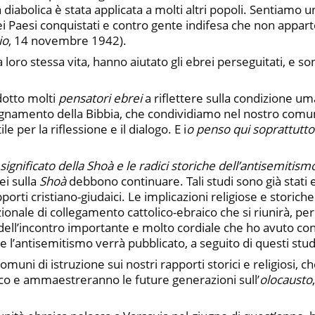
 diabolica è stata applicata a molti altri popoli. Sentiamo
ei Paesi conquistati e contro gente indifesa che non appart
io
, 14 novembre 1942).
loro stessa vita, hanno aiutato gli ebrei perseguitati, e sono
ndotto molti
pensatori ebrei
a riflettere sulla condizione um
nsegnamento della Bibbia, che condividiamo nel nostro comun
e per la riflessione e il dialogo. E i
o penso qui soprattutto 
l significato della Shoà e le radici storiche dell’antisemitism
ei sulla
Shoà
debbono continuare. Tali studi sono già stati 
orti cristiano-giudaici. Le implicazioni religiose e storiche
le di collegamento cattolico-ebraico che si riunirà, per la
ll’incontro importante e molto cordiale che ho avuto con 
e l’antisemitismo verrà pubblicato, a seguito di questi stud
ni di istruzione sui nostri rapporti storici e religiosi, c
o e ammaestreranno le future generazioni sull’
olocausto