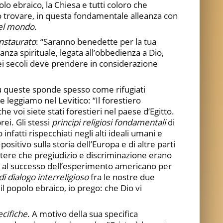
olo ebraico, la Chiesa e tutti coloro che
 trovare, in questa fondamentale alleanza con
nel mondo
.
instaurato
: “Saranno benedette per la tua
anza spirituale, legata all’obbedienza a Dio,
dei secoli deve prendere in considerazione
 su queste sponde spesso come rifugiati
e leggiamo nel Levitico: “Il forestiero
e voi siete stati forestieri nel paese d’Egitto.
rei. Gli stessi
principi religiosi fondamentali
di
fatti rispecchiati negli alti ideali umani e
 positivo sulla storia dell’Europa e di altre parti
tere che pregiudizio e discriminazione erano
to al successo dell’esperimento americano per
i dialogo interreligioso
fra le nostre due
l popolo ebraico, io prego: che Dio vi
ecifiche
. A motivo della sua specifica