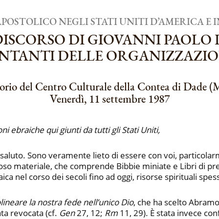
POSTOLICO NEGLI STATI UNITI D’AMERICA E
DISCORSO DI GIOVANNI PAOLO I
ENTANTI DELLE ORGANIZZAZIO
orio del Centro Culturale della Contea di Dade (
Venerdì, 11 settembre 1987
i ebraiche qui giunti da tutti gli Stati Uniti,
di saluto. Sono veramente lieto di essere con voi, partico
lioso materiale, che comprende Bibbie miniate e Libri di pr
aica nel corso dei secoli fino ad oggi, risorse spirituali s
lineare la nostra fede nell’unico Dio
, che ha scelto Abramo
ta revocata (cf.
Gen
27, 12;
Rm
11, 29). È stata invece co