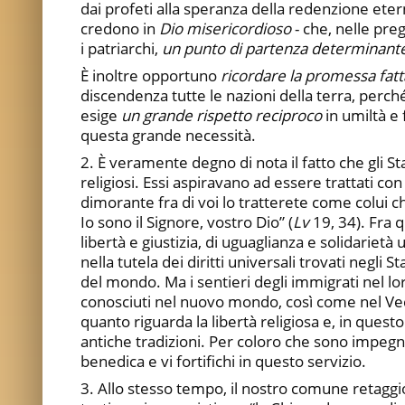
dai profeti alla speranza della redenzione etern
credono in
Dio misericordioso
- che, nelle pre
i patriarchi,
un punto di partenza determinante
È inoltre opportuno
ricordare la promessa fatt
discendenza tutte le nazioni della terra, perché
esige
un grande rispetto reciproco
in umiltà e 
questa grande necessità.
2. È veramente degno di nota il fatto che gli S
religiosi. Essi aspiravano ad essere trattati con
dimorante fra di voi lo tratterete come colui ch
Io sono il Signore, vostro Dio” (
Lv
19, 34). Fra q
libertà e giustizia, di uguaglianza e solidariet
nella tutela dei diritti universali trovati negli S
del mondo. Ma i sentieri degli immigrati nel 
conosciuti nel nuovo mondo, così come nel Vecc
quanto riguarda la libertà religiosa e, in que
antiche tradizioni. Per coloro che sono impegna
benedica e vi fortifichi in questo servizio.
3. Allo stesso tempo, il nostro comune retagg