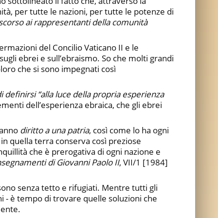
sottolineato il fatto che, attraverso la
tà, per tutte le nazioni, per tutte le potenze di
scorso ai rappresentanti della comunità
ffermazioni del Concilio Vaticano II e le
sugli ebrei e sull’ebraismo. So che molti grandi
oloro che si sono impegnati così
i definirsi “alla luce della propria esperienza
lementi dell’esperienza ebraica, che gli ebrei
 hanno
diritto a una patria
, così come lo ha ogni
e in quella terra conserva così preziose
quillità che è prerogativa di ogni nazione e
nsegnamenti di Giovanni Paolo II
, VII/1 [1984]
ono senza tetto e rifugiati. Mentre tutti gli
 - è tempo di trovare quelle soluzioni che
mente.