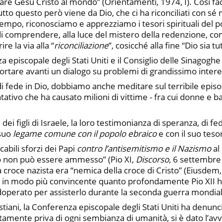
care Gesù Cristo al mondo” (Orientamenti, 1974, I). Così f
tto questo però viene da Dio, che ci ha riconciliati con sé 
tempo, riconosciamo e apprezziamo i tesori spirituali del p
 di comprendere, alla luce del mistero della redenzione, c
re la via alla “
riconciliazione
”, cosicché alla fine “Dio sia tut
episcopale degli Stati Uniti e il Consiglio delle Sinagoghe 
ortare avanti un dialogo su problemi di grandissimo inter
i di fede in Dio, dobbiamo anche meditare sul terribile epis
tativo che ha causato milioni di vittime - fra cui donne e 
 figli di Israele, la loro testimonianza di speranza, di fed
 suo
legame comune con il popolo ebraico
e con il suo teso
abili sforzi dei Papi
contro l’antisemitismo e il Nazismo
al
mo non può essere ammesso” (Pio XI,
Discorso
, 6 settembre
la croce nazista era “nemica della croce di Cristo” (Eiusdem
e in modo più convincente quanto profondamente Pio XII ha 
operato per assisterlo durante la seconda guerra mondial
stiani, la Conferenza episcopale degli Stati Uniti ha denunc
etamente priva di ogni sembianza di umanità, si è dato l’a