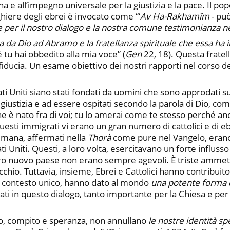
a e all’impegno universale per la giustizia e la pace. Il pop
ghiere degli ebrei è invocato come “‘
Av Ha-Rakhamîm
- può
 per il nostro dialogo e la nostra comune testimonianza 
a da Dio ad Abramo e la fratellanza spirituale che essa ha 
 tu hai obbedito alla mia voce” (
Gen
22, 18). Questa fratell
fiducia. Un esame obiettivo dei nostri rapporti nel corso 
tati Uniti siano stati fondati da uomini che sono approdati
 giustizia e ad essere ospitati secondo la parola di Dio, com
e è nato fra di voi; tu lo amerai come te stesso perché anch
uesti immigrati vi erano un gran numero di cattolici e di eb
à umana, affermati nella
Thorà
come pure nel Vangelo, erano in
tati Uniti. Questi, a loro volta, esercitavano un forte influsso
loro nuovo paese non erano sempre agevoli. È triste ammet
hio. Tuttavia, insieme, Ebrei e Cattolici hanno contribui
sto contesto unico, hanno dato al mondo
una potente forma d
ti in questo dialogo, tanto importante per la Chiesa e per i
io, compito e speranza, non annullano
le nostre identità sp