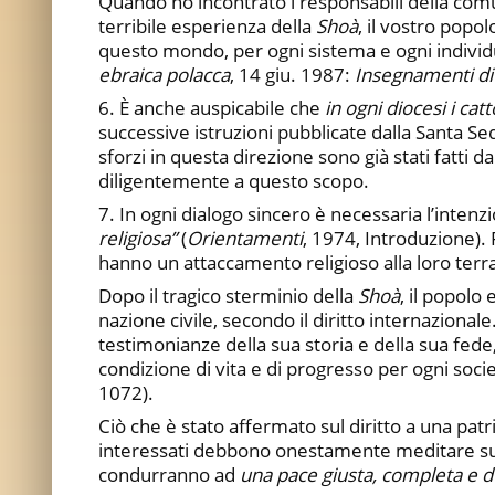
Quando ho incontrato i responsabili della comun
terribile esperienza della
Shoà
, il vostro popo
questo mondo, per ogni sistema e ogni individu
ebraica polacca
, 14 giu. 1987:
Insegnamenti di 
6. È anche auspicabile che
in ogni diocesi i cat
successive istruzioni pubblicate dalla Santa Se
sforzi in questa direzione sono già stati fatti 
diligentemente a questo scopo.
7. In ogni dialogo sincero è necessaria l’intenz
religiosa”
(
Orientamenti
, 1974, Introduzione). 
hanno un attaccamento religioso alla loro terra,
Dopo il tragico sterminio della
Shoà
, il popolo
nazione civile, secondo il diritto internazionale
testimonianze della sua storia e della sua fede
condizione di vita e di progresso per ogni socie
1072).
Ciò che è stato affermato sul diritto a una patr
interessati debbono onestamente meditare sul p
condurranno ad
una pace giusta, completa e d