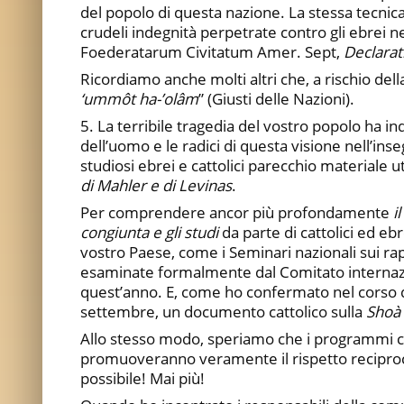
del popolo di questa nazione. La stessa tecnica
crudeli indegnità perpetrate contro gli ebrei n
Foederatarum Civitatum Amer. Sept,
Declarat
Ricordiamo anche molti altri che, a rischio della 
‘ummôt ha-’olâm
” (Giusti delle Nazioni).
5. La terribile tragedia del vostro popolo ha i
dell’uomo e le radici di questa visione nell’i
studiosi ebrei e cattolici parecchio materiale util
di Mahler e di Levinas
.
Per comprendere ancor più profondamente
i
congiunta e gli studi
da parte di cattolici ed ebr
vostro Paese, come i Seminari nazionali sui rapp
esaminate formalmente dal Comitato internaziona
quest’anno. E, come ho confermato nel corso de
settembre, un documento cattolico sulla
Shoà
Allo stesso modo, speriamo che i programmi comu
promuoveranno veramente il rispetto reciproc
possibile! Mai più!