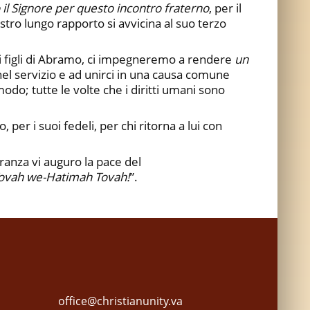
 il Signore per questo incontro fraterno
, per il
stro lungo rapporto si avvicina al suo terzo
uali figli di Abramo, ci impegneremo a rendere
un
 nel servizio e ad unirci in una causa comune
modo; tutte le volte che i diritti umani sono
 per i suoi fedeli, per chi ritorna a lui con
peranza vi auguro la pace del
ovah we-Hatimah Tovah!
”.
office@christianunity.va