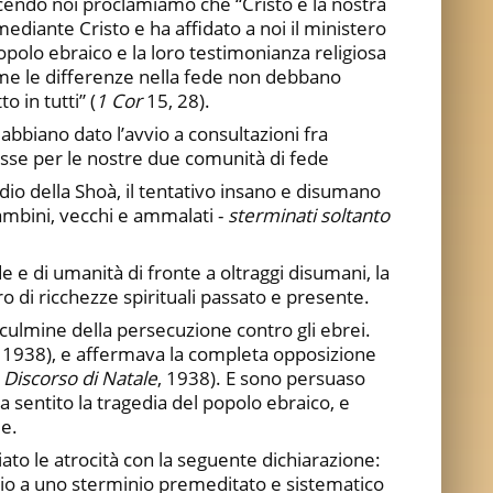
acendo noi proclamiamo che “Cristo è la nostra
mediante Cristo e ha affidato a noi il ministero
opolo ebraico e la loro testimonianza religiosa
ome le differenze nella fede non debbano
to in tutti” (
1 Cor
15, 28).
abbiano dato l’avvio a consultazioni fra
esse per le nostre due comunità di fede
odio della Shoà, il tentativo insano e disumano
bambini, vecchi e ammalati -
sterminati soltanto
e e di umanità di fronte a oltraggi disumani, la
ro di ricchezze spirituali passato e presente.
 culmine della persecuzione contro gli ebrei.
 1938), e affermava la completa opposizione
,
Discorso di Natale
, 1938). E sono persuaso
sentito la tragedia del popolo ebraico, e
e.
iato le atrocità con la seguente dichiarazione:
vvio a uno sterminio premeditato e sistematico