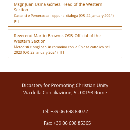
Msgr Juan Usma Gómez, Head of the Western
Section
Cattolici e Pentecostali: eppur si dialoga (OR, 22 January 2024)
[IT]
Reverend Martin Browne, OSB, Official of the
Western Section
Metodisti e anglicani in cammino con la Chiesa cattolica nel
2023 (OR, 23 January 2024) [IT]
Dicastery for Promoting Christian Unity
Via della Conciliazione, 5 - 00193 Rome
Tel: +39 06 698 83072
Fax: +39 06 698 85365