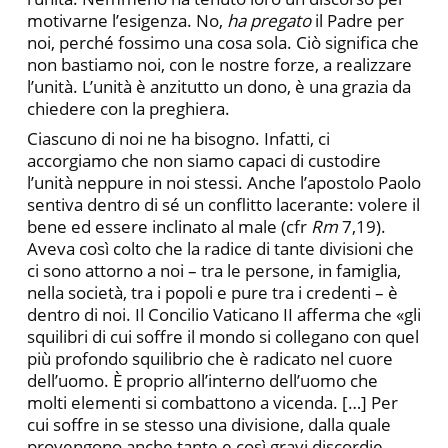
motivarne l’esigenza. No,
ha pregato
il Padre per
noi, perché fossimo una cosa sola. Ciò significa che
non bastiamo noi, con le nostre forze, a realizzare
l’unità. L’unità è anzitutto un dono, è una grazia da
chiedere con la preghiera.
Ciascuno di noi ne ha bisogno. Infatti, ci
accorgiamo che non siamo capaci di custodire
l’unità neppure in noi stessi. Anche l’apostolo Paolo
sentiva dentro di sé un conflitto lacerante: volere il
bene ed essere inclinato al male (cfr
Rm
7,19).
Aveva così colto che la radice di tante divisioni che
ci sono attorno a noi – tra le persone, in famiglia,
nella società, tra i popoli e pure tra i credenti – è
dentro di noi. Il Concilio Vaticano II afferma che «gli
squilibri di cui soffre il mondo si collegano con quel
più profondo squilibrio che è radicato nel cuore
dell’uomo. È proprio all’interno dell’uomo che
molti elementi si combattono a vicenda. […] Per
cui soffre in se stesso una divisione, dalla quale
provengono anche tante e così gravi discordie