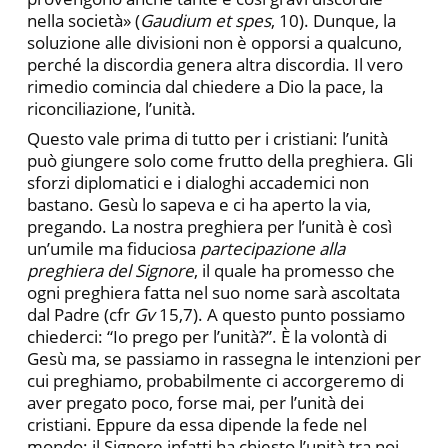
nella società» (
Gaudium et spes
, 10). Dunque, la
soluzione alle divisioni non è opporsi a qualcuno,
perché la discordia genera altra discordia. Il vero
rimedio comincia dal chiedere a Dio la pace, la
riconciliazione, l’unità.
Questo vale prima di tutto per i cristiani: l’unità
può giungere solo come frutto della preghiera. Gli
sforzi diplomatici e i dialoghi accademici non
bastano. Gesù lo sapeva e ci ha aperto la via,
pregando. La nostra preghiera per l’unità è così
un’umile ma fiduciosa
partecipazione alla
preghiera del Signore
, il quale ha promesso che
ogni preghiera fatta nel suo nome sarà ascoltata
dal Padre (cfr
Gv
15,7). A questo punto possiamo
chiederci: “Io prego per l’unità?”. È la volontà di
Gesù ma, se passiamo in rassegna le intenzioni per
cui preghiamo, probabilmente ci accorgeremo di
aver pregato poco, forse mai, per l’unità dei
cristiani. Eppure da essa dipende la fede nel
mondo; il Signore infatti ha chiesto l’unità tra noi