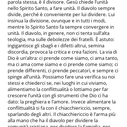
parola stessa, è il divisore. Gesù chiede l’unità
nello Spirito Santo, a fare unità. Il diavolo sempre
divide, perché è conveniente per lui dividere. Lui
insinua la divisione, ovunque e in tutti i modi,
mentre lo Spirito Santo fa sempre convergere in
unità. Il diavolo, in genere, non ci tenta sull’alta
teologia, ma sulle debolezze dei fratelli. È astuto:
ingigantisce gli sbagli e i difetti altrui, semina
discordia, provoca la critica e crea fazioni. La via di
Dio è un’altra: ci prende come siamo, ci ama tanto,
ma ci ama come siamo e ci prende come siamo; ci
prende differenti, ci prende peccatori, e sempre ci
spinge all’unità. Possiamo fare una verifica su noi
stessi e chiederci se, nei luoghi in cui viviamo,
alimentiamo la conflittualità o lottiamo per far
crescere l’unità con gli strumenti che Dio ci ha
dato: la preghiera e l’amore. Invece alimentare la
conflittualità si fa con il chiacchiericcio, sempre,
sparlando degli altri. Il chiacchiericcio è l’arma più
alla mano che ha il diavolo per dividere la
comunità cristiana, per dividere la famiglia, per