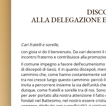
DISC
ALLA DELEGAZIONE 
Cari fratelli e sorelle,
con gioia vi do il benvenuto. Da vari decenni i
incontro fraterno e contribuisce alla promozione
Il comune impegno a favore dell’ecumenismo è 
di discepoli di Gesù. E in quanto discepoli,
cammino che, come hanno costantemente sottoline
tra noi cresce lungo questo cammino: perciò il
invita a percorrere insieme la via dell’unità che
dunque, come fratelli e sorelle tra di noi. Son
per aver portato alla nostra attenzione il fatt
fondati nel Battesimo, nel nostro essere cristia
vengono attribuite con superficialità ai crist