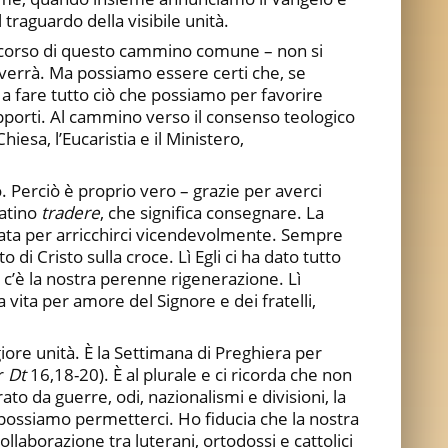
traguardo della visibile unità.
el corso di questo cammino comune – non si
errà. Ma possiamo essere certi che, se
a fare tutto ciò che possiamo per favorire
 rapporti. Al cammino verso il consenso teologico
iesa, l’Eucaristia e il Ministero,
Perciò è proprio vero – grazie per averci
latino
tradere
, che significa consegnare. La
fidata per arricchirci vicendevolmente. Sempre
 di Cristo sulla croce. Lì Egli ci ha dato tutto
 lì c’è la nostra perenne rigenerazione. Lì
a vita per amore del Signore e dei fratelli,
ore unità. È la Settimana di Preghiera per
fr
Dt
16,18-20). È al plurale e ci ricorda che non
rato da guerre, odi, nazionalismi e divisioni, la
possiamo permetterci. Ho fiducia che la nostra
llaborazione tra luterani, ortodossi e cattolici