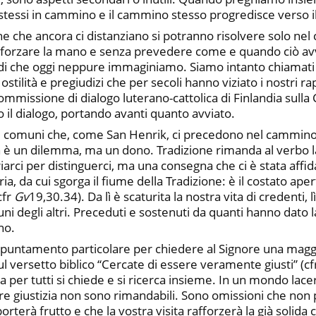
 stessi in cammino e il cammino stesso progredisce verso il 
he che ancora ci distanziano si potranno risolvere solo n
 forzare la mano e senza prevedere come e quando ciò avv
modi che oggi neppure immaginiamo. Siamo intanto chiamati 
, ostilità e pregiudizi che per secoli hanno viziato i nostri
mmissione di dialogo luterano-cattolica di Finlandia sulla Ch
o il dialogo, portando avanti quanto avviato.
i comuni che, come San Henrik, ci precedono nel cammino. 
n è un dilemma, ma un dono. Tradizione rimanda al verbo 
riarci per distinguerci, ma una consegna che ci è stata af
, da cui sgorga il fiume della Tradizione: è il costato aperto
cfr
Gv
19,30.34). Da lì è scaturita la nostra vita di credenti,
i uni degli altri. Preceduti e sostenuti da quanti hanno dato l
no.
ppuntamento particolare per chiedere al Signore una maggi
 sul versetto biblico “Cercate di essere veramente giusti” (c
zia per tutti si chiede e si ricerca insieme. In un mondo lace
 giustizia non sono rimandabili. Sono omissioni che non 
erà frutto e che la vostra visita rafforzerà la già solida co