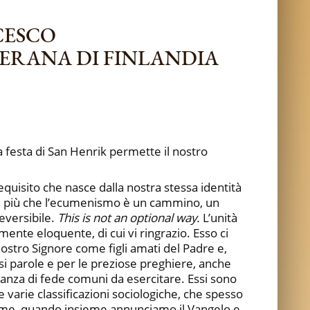
CESCO
ERANA DI FINLANDIA
a festa di San Henrik permette il nostro
uisito che nasce dalla nostra stessa identità
di più che l’ecumenismo è un cammino, un
eversibile.
This is not an optional way.
L’unità
nte eloquente, di cui vi ringrazio. Esso ci
 nostro Signore come figli amati del Padre e,
esi parole e per le preziose preghiere, anche
nianza di fede comuni da esercitare. Essi sono
e varie classificazioni sociologiche, che spesso
nsieme, quando insieme annunciamo il Vangelo e