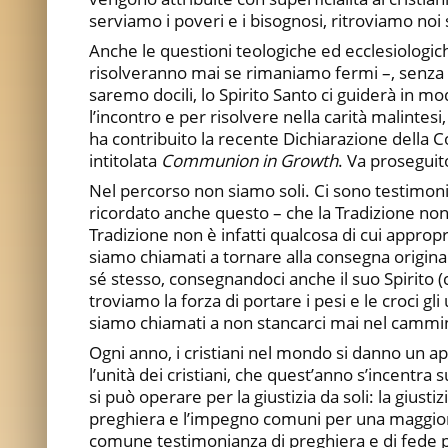
serviamo i poveri e i bisognosi, ritroviamo noi
Anche le questioni teologiche ed ecclesiologic
risolveranno mai se rimaniamo fermi –, senza
saremo docili, lo Spirito Santo ci guiderà in 
l’incontro e per risolvere nella carità malintesi
ha contribuito la recente Dichiarazione della Co
intitolata
Communion in Growth
. Va proseguit
Nel percorso non siamo soli. Ci sono testimon
ricordato anche questo – che la Tradizione no
Tradizione non è infatti qualcosa di cui approp
siamo chiamati a tornare alla consegna originaria
sé stesso, consegnandoci anche il suo Spirito (
troviamo la forza di portare i pesi e le croci gl
siamo chiamati a non stancarci mai nel cammi
Ogni anno, i cristiani nel mondo si danno un a
l’unità dei cristiani, che quest’anno s’incentra
si può operare per la giustizia da soli: la giusti
preghiera e l’impegno comuni per una maggiore
comune testimonianza di preghiera e di fede port