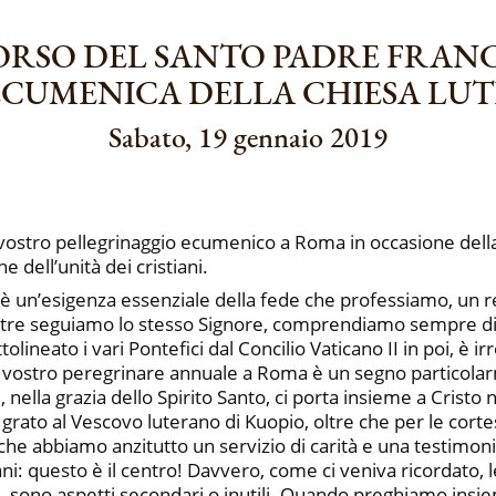
ORSO DEL SANTO PADRE FRAN
ECUMENICA DELLA CHIESA LUT
Sabato, 19 gennaio 2019
l vostro pellegrinaggio ecumenico a Roma in occasione dell
 dell’unità dei cristiani.
un’esigenza essenziale della fede che professiamo, un req
 mentre seguiamo lo stesso Signore, comprendiamo sempre 
ato i vari Pontefici dal Concilio Vaticano II in poi, è irr
 vostro peregrinare annuale a Roma è un segno particolarme
, nella grazia dello Spirito Santo, ci porta insieme a Cristo
o grato al Vescovo luterano di Kuopio, oltre che per le cort
o che abbiamo anzitutto un servizio di carità e una testimo
ni: questo è il centro! Davvero, come ci veniva ricordato, l
iani, sono aspetti secondari o inutili. Quando preghiamo i