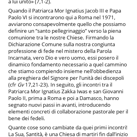
a lui unito» (7,1-2).
Quando il Patriarca Mor Ignatius Jacob III e Papa
Paolo VI si incontrarono qui a Roma nel 1971,
avviarono consapevolmente quello che possiamo
definire un “santo pellegrinaggio” verso la piena
comunione tra le nostre Chiese. Firmando la
Dichiarazione Comune sulla nostra congiunta
professione di fede nel mistero della Parola
Incarnata, vero Dio e vero uomo, essi posero il
dinamico fondamento necessario a quel cammino
che stiamo compiendo insieme nell’obbedienza
alla preghiera del Signore per l’unità dei discepoli
(cfr
Gv
17,21-23). In seguito, gli incontri tra il
Patriarca Mor Ignatius Zakka Iwas e san Giovanni
Paolo II, prima a Roma e poi a Damasco, hanno
segnato nuovi passi in avanti, introducendo
elementi concreti di collaborazione pastorale per il
bene dei fedeli.
Quante cose sono cambiate da quei primi incontri!
La Sua, Santità, è una Chiesa di martiri fin dall’inizio