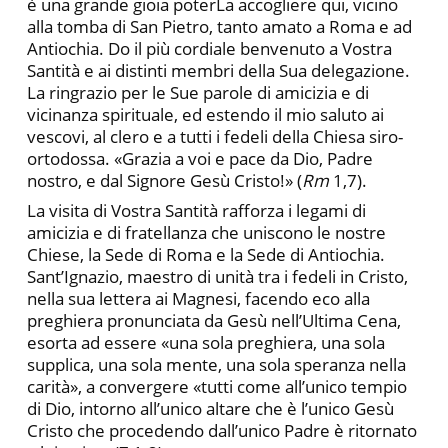
è una grande gioia poterLa accogliere qui, vicino
alla tomba di San Pietro, tanto amato a Roma e ad
Antiochia. Do il più cordiale benvenuto a Vostra
Santità e ai distinti membri della Sua delegazione.
La ringrazio per le Sue parole di amicizia e di
vicinanza spirituale, ed estendo il mio saluto ai
vescovi, al clero e a tutti i fedeli della Chiesa siro-
ortodossa. «Grazia a voi e pace da Dio, Padre
nostro, e dal Signore Gesù Cristo!» (
Rm
1,7).
La visita di Vostra Santità rafforza i legami di
amicizia e di fratellanza che uniscono le nostre
Chiese, la Sede di Roma e la Sede di Antiochia.
Sant’Ignazio, maestro di unità tra i fedeli in Cristo,
nella sua lettera ai Magnesi, facendo eco alla
preghiera pronunciata da Gesù nell’Ultima Cena,
esorta ad essere «una sola preghiera, una sola
supplica, una sola mente, una sola speranza nella
carità», a convergere «tutti come all’unico tempio
di Dio, intorno all’unico altare che è l’unico Gesù
Cristo che procedendo dall’unico Padre è ritornato