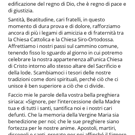
edificazione del regno di Dio, che è regno di pace e
di giustizia.
Santità, Beatitudine, cari fratelli, in questo
momento di dura prova e di dolore, rafforziamo
ancora di più i legami di amicizia e di fraternità tra
la Chiesa Cattolica e la Chiesa Siro-Ortodossa.
Affrettiamo i nostri passi sul cammino comune,
tenendo fisso lo sguardo al giorno in cui potremo
celebrare la nostra appartenenza all’unica Chiesa
di Cristo intorno allo stesso altare del Sacrificio e
della lode. Scambiamoci i tesori delle nostre
tradizioni come doni spirituali, perché ciò che ci
unisce è ben superiore a ciò che ci divide.
Faccio mie le parole della vostra bella preghiera
siriaca: «Signore, per l’intercessione della Madre
tua e di tutti i santi, santifica noi e i nostri cari
defunti. Che la memoria della Vergine Maria sia
benedizione per noi; che le sue preghiere siano
fortezza per le nostre anime. Apostoli, martiri,
discepoli e santi, pregate per noi affinché il Signore