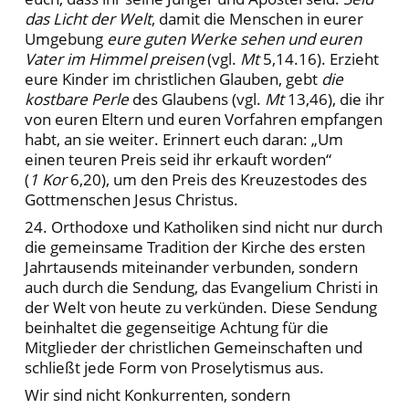
das Licht der Welt
, damit die Menschen in eurer
Umgebung
eure guten Werke sehen und euren
Vater im Himmel preisen
(vgl.
Mt
5,14.16). Erzieht
eure Kinder im christlichen Glauben, gebt
die
kostbare Perle
des Glaubens (vgl.
Mt
13,46), die ihr
von euren Eltern und euren Vorfahren empfangen
habt, an sie weiter. Erinnert euch daran: „Um
einen teuren Preis seid ihr erkauft worden“
(
1 Kor
6,20), um den Preis des Kreuzestodes des
Gottmenschen Jesus Christus.
24. Orthodoxe und Katholiken sind nicht nur durch
die gemeinsame Tradition der Kirche des ersten
Jahrtausends miteinander verbunden, sondern
auch durch die Sendung, das Evangelium Christi in
der Welt von heute zu verkünden. Diese Sendung
beinhaltet die gegenseitige Achtung für die
Mitglieder der christlichen Gemeinschaften und
schließt jede Form von Proselytismus aus.
Wir sind nicht Konkurrenten, sondern