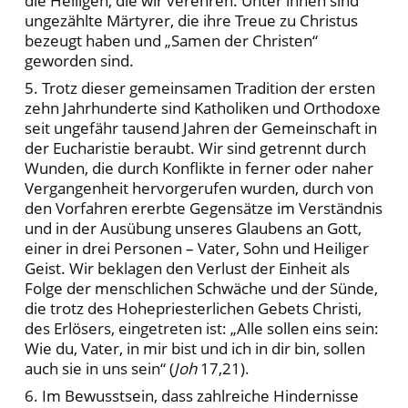
die Heiligen, die wir verehren. Unter ihnen sind
ungezählte Märtyrer, die ihre Treue zu Christus
bezeugt haben und „Samen der Christen“
geworden sind.
5. Trotz dieser gemeinsamen Tradition der ersten
zehn Jahrhunderte sind Katholiken und Orthodoxe
seit ungefähr tausend Jahren der Gemeinschaft in
der Eucharistie beraubt. Wir sind getrennt durch
Wunden, die durch Konflikte in ferner oder naher
Vergangenheit hervorgerufen wurden, durch von
den Vorfahren ererbte Gegensätze im Verständnis
und in der Ausübung unseres Glaubens an Gott,
einer in drei Personen – Vater, Sohn und Heiliger
Geist. Wir beklagen den Verlust der Einheit als
Folge der menschlichen Schwäche und der Sünde,
die trotz des Hohepriesterlichen Gebets Christi,
des Erlösers, eingetreten ist: „Alle sollen eins sein:
Wie du, Vater, in mir bist und ich in dir bin, sollen
auch sie in uns sein“ (
Joh
17,21).
6. Im Bewusstsein, dass zahlreiche Hindernisse