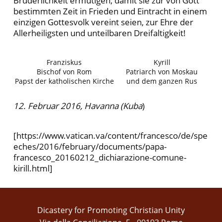
Brüderlichkeit ermutigen, damit sie zur von Gott
bestimmten Zeit in Frieden und Eintracht in einem
einzigen Gottesvolk vereint seien, zur Ehre der
Allerheiligsten und unteilbaren Dreifaltigkeit!
Franziskus
Kyrill
Bischof von Rom
Patriarch von Moskau
Papst der katholischen Kirche
und dem ganzen Rus
12. Februar 2016, Havanna (Kuba
)
[https://www.vatican.va/content/francesco/de/spe
eches/2016/february/documents/papa-
francesco_20160212_dichiarazione-comune-
kirill.html]
Dicastery for Promoting Christian Unity