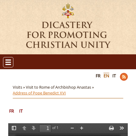
FR
EN
IT
Visits »
Visit to Rome of Archbishop Anastas »
Address of Pope Benedict XVI
FR
IT
of 1
T
P
N
Z
Z
P
T