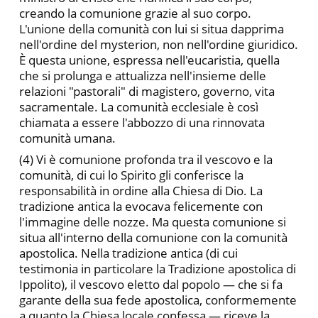
creando la comunione grazie al suo corpo.
L'unione della comunità con lui si situa dapprima
nell'ordine del mysterion, non nell'ordi­ne giuridico.
È questa unione, espressa nell'eucaristia, quella
che si prolunga e attualizza nell'insieme delle
relazioni "pastorali" di ma­gistero, governo, vita
sacramentale. La comunità ecclesiale è così
chiamata a essere l'abbozzo di una rinnovata
comunità umana.
(4) Vi è comunione profonda tra il vescovo e la
comunità, di cui lo Spirito gli conferisce la
responsabilità in ordine alla Chiesa di Dio. La
tradizione antica la evocava felicemente con
l'immagine delle nozze. Ma questa comunione si
situa all'interno della co­munione con la comunità
apostolica. Nella tradizione antica (di cui
testimonia in particolare la Tradizione apostolica di
Ippolito), il vescovo eletto dal popolo — che si fa
garante della sua fede apo­stolica, conformemente
a quanto la Chiesa locale confessa — riceve la