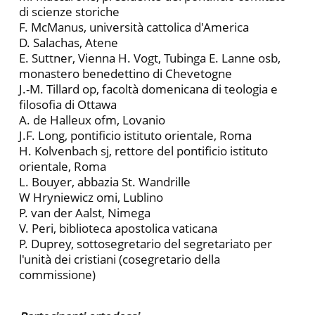
di scienze storiche
F. McManus, università cattolica d'America
D. Salachas, Atene
E. Suttner, Vienna H. Vogt, Tubinga E. Lanne osb,
monastero benedettino di Chevetogne
J.-M. Tillard op, facoltà domenicana di teologia e
filoso­fia di Ottawa
A. de Halleux ofm, Lovanio
J.F. Long, pontificio istituto orientale, Roma
H. Kolvenbach sj, rettore del pontificio istituto
orienta­le, Roma
L. Bouyer, abbazia St. Wandrille
W Hryniewicz omi, Lublino
P. van der Aalst, Nimega
V. Peri, biblioteca apostolica vaticana
P. Duprey, sottosegretario del segretariato per
l'unità dei cristiani (cosegretario della
commissione)