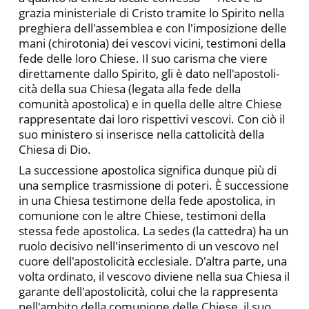
grazia ministeriale di Cristo tramite lo Spirito nella
preghiera dell'assemblea e con l'imposizione delle
mani (chirotonia) dei vescovi vicini, testimoni della
fede delle loro Chiese. Il suo carisma che viere
direttamente dallo Spirito, gli è dato nell'apostoli­
cità della sua Chiesa (legata alla fede della
comunità apostolica) e in quella delle altre Chiese
rappresentate dai loro rispettivi vesco­vi. Con ciò il
suo ministero si inserisce nella cattolicità della
Chiesa di Dio.
La successione apostolica significa dunque più di
una sem­plice trasmissione di poteri. È successione
in una Chiesa testimo­ne della fede apostolica, in
comunione con le altre Chiese, testimoni della
stessa fede apostolica. La sedes (la cattedra) ha un
ruolo decisivo nell'inserimento di un vescovo nel
cuore dell'apo­stolicità ecclesiale. D'altra parte, una
volta ordinato, il vescovo di­viene nella sua Chiesa il
garante dell'apostolicità, colui che la rap­presenta
nell'ambito della comunione delle Chiese, il suo