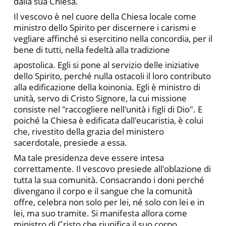
dalla sua Chiesa.
Il vescovo è nel cuore della Chiesa locale come
ministro dello Spirito per discernere i carismi e
vegliare affinché si esercitino nella concordia, per il
bene di tutti, nella fedeltà alla tradizione
apostolica. Egli si pone al servizio delle iniziative
dello Spirito, perché nulla ostacoli il loro contributo
alla edificazione della koinonia. Egli è ministro di
unità, servo di Cristo Signore, la cui mis­sione
consiste nel "raccogliere nell'unità i figli di Dio". E
poiché la Chiesa è edificata dall'eucaristia, è colui
che, rivestito della gra­zia del ministero
sacerdotale, presiede a essa.
Ma tale presidenza deve essere intesa
correttamente. Il ve­scovo presiede all'oblazione di
tutta la sua comunità. Consacrando i doni perché
divengano il corpo e il sangue che la comunità
offre, celebra non solo per lei, né solo con lei e in
lei, ma suo tramite. Si manifesta allora come
ministro di Cristo che riunifica il suo corpo,