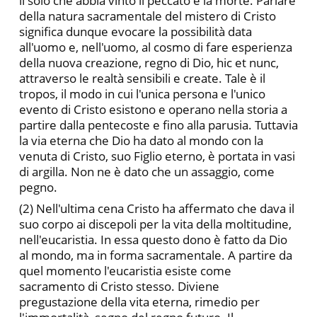
il solo che abbia vinto il peccato e la morte. Parlare
della natura sacra­mentale del mistero di Cristo
significa dunque evocare la possibi­lità data
all'uomo e, nell'uomo, al cosmo di fare esperienza
della nuova creazione, regno di Dio, hic et nunc,
attraverso le realtà sen­sibili e create. Tale è il
tropos, il modo in cui l'unica persona e l'u­nico
evento di Cristo esistono e operano nella storia a
partire dal­la pentecoste e fino alla parusia. Tuttavia
la via eterna che Dio ha dato al mondo con la
venuta di Cristo, suo Figlio eterno, è portata in vasi
di argilla. Non ne è dato che un assaggio, come
pegno.
(2) Nell'ultima cena Cristo ha affermato che dava il
suo cor­po ai discepoli per la vita della moltitudine,
nell'eucaristia. In es­sa questo dono è fatto da Dio
al mondo, ma in forma sacramentale. A partire da
quel momento l'eucaristia esiste come
sacramento di Cristo stesso. Diviene
pregustazione della vita eterna, rimedio per