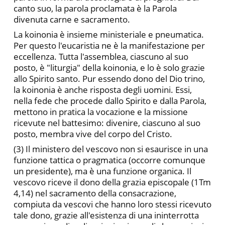
canto suo, la paro­la proclamata è la Parola
divenuta carne e sacramento.
La koinonia è insieme ministeriale e pneumatica.
Per questo l'eucaristia ne è la manifestazione per
eccellenza. Tutta l'assem­blea, ciascuno al suo
posto, è "liturgia" della koinonia, e lo è solo grazie
allo Spirito santo. Pur essendo dono del Dio trino,
la koinonia è anche risposta degli uomini. Essi,
nella fede che procede dallo Spirito e dalla Parola,
mettono in pratica la vocazione e la missione
ricevute nel battesimo: divenire, ciascuno al suo
posto, membra vive del corpo del Cristo.
(3) Il ministero del vescovo non si esaurisce in una
funzione tattica o pragmatica (occorre comunque
un presidente), ma è una funzione organica. Il
vescovo riceve il dono della grazia episcopa­le (1Tm
4,14) nel sacramento della consacrazione,
compiuta da vescovi che hanno loro stessi ricevuto
tale dono, grazie all'esisten­za di una ininterrotta