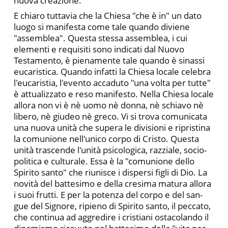
nuova creazione.
E chiaro tuttavia che la Chiesa "che è in" un dato
luogo si ma­nifesta come tale quando diviene
"assemblea". Questa stessa as­semblea, i cui
elementi e requisiti sono indicati dal Nuovo
Testamento, è pienamente tale quando è sinassi
eucaristica. Quando infatti la Chiesa locale celebra
l'eucaristia, l'evento acca­duto "una volta per tutte"
è attualizzato e reso manifesto. Nella Chiesa locale
allora non vi è nè uomo nè donna, nè schiavo nè
libe­ro, nè giudeo nè greco. Vi si trova comunicata
una nuova unità che supera le divisioni e ripristina
la comunione nell'unico corpo di Cristo. Questa
unità trascende l'unità psicologica, razziale, socio­
politica e culturale. Essa è la "comunione dello
Spirito santo" che riunisce i dispersi figli di Dio. La
novità del battesimo e della cresi­ma matura allora
i suoi frutti. E per la potenza del corpo e del san­
gue del Signore, ripieno di Spirito santo, il peccato,
che continua ad aggredire i cristiani ostacolando il