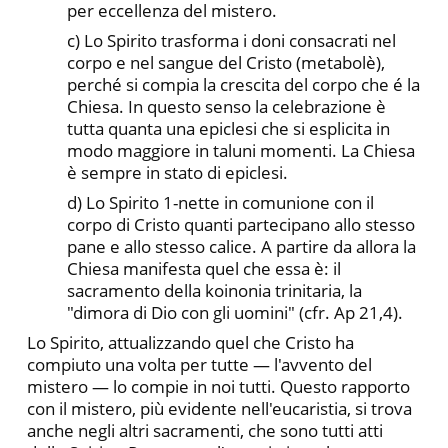
per eccellenza del mistero.
c) Lo Spirito trasforma i doni consacrati nel
corpo e nel san­gue del Cristo (metabolè),
perché si compia la crescita del corpo che é la
Chiesa. In questo senso la celebrazione è
tutta quanta una epiclesi che si esplicita in
modo maggiore in taluni momenti. La Chiesa
è sempre in stato di epiclesi.
d) Lo Spirito 1-nette in comunione con il
corpo di Cristo quan­ti partecipano allo stesso
pane e allo stesso calice. A partire da allora la
Chiesa manifesta quel che essa è: il
sacramento della koinonia trinitaria, la
"dimora di Dio con gli uomini" (cfr. Ap 21,4).
Lo Spirito, attualizzando quel che Cristo ha
compiuto una volta per tutte — l'avvento del
mistero — lo compie in noi tutti. Questo rapporto
con il mistero, più evidente nell'eucaristia, si tro­va
anche negli altri sacramenti, che sono tutti atti