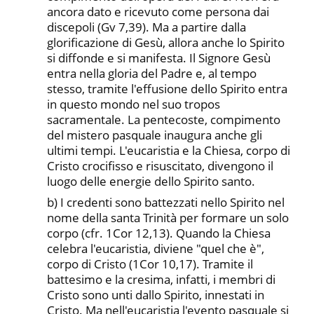
ancora dato e ricevuto come persona dai
disce­poli (Gv 7,39). Ma a partire dalla
glorificazione di Gesù, allora anche lo Spirito
si diffonde e si manifesta. Il Signore Gesù
entra nella gloria del Padre e, al tempo
stesso, tramite l'effusione del­lo Spirito entra
in questo mondo nel suo tropos
sacramentale. La pentecoste, compimento
del mistero pasquale inaugura anche gli
ultimi tempi. L'eucaristia e la Chiesa, corpo di
Cristo crocifis­so e risuscitato, divengono il
luogo delle energie dello Spirito santo.
b) I credenti sono battezzati nello Spirito nel
nome della santa Trinità per formare un solo
corpo (cfr. 1Cor 12,13). Quando la Chiesa
celebra l'eucaristia, diviene "quel che è",
corpo di Cristo (1Cor 10,17). Tramite il
battesimo e la cresima, infatti, i membri di
Cristo sono unti dallo Spirito, innestati in
Cristo. Ma nell'eucari­stia l'evento pasquale si