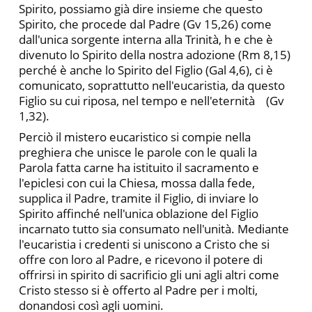
Spirito, pos­siamo già dire insieme che questo
Spirito, che procede dal Padre (Gv 15,26) come
dall'unica sorgente interna alla Trinità, h e che è
divenuto lo Spirito della nostra adozione (Rm 8,15)
perché è anche lo Spirito del Figlio (Gal 4,6), ci è
comunicato, soprattutto nell'eucaristia, da questo
Figlio su cui riposa, nel tempo e nell'eternità (Gv
1,32).
Perciò il mistero eucaristico si compie nella
preghiera che unisce le parole con le quali la
Parola fatta carne ha istituito il sa­cramento e
l'epiclesi con cui la Chiesa, mossa dalla fede,
supplica il Padre, tramite il Figlio, di inviare lo
Spirito affinché nell'unica oblazione del Figlio
incarnato tutto sia consumato nell'unità. Mediante
l'eucaristia i credenti si uniscono a Cristo che si
offre con loro al Padre, e ricevono il potere di
offrirsi in spirito di sacri­ficio gli uni agli altri come
Cristo stesso si è offerto al Padre per i molti,
donandosi così agli uomini.