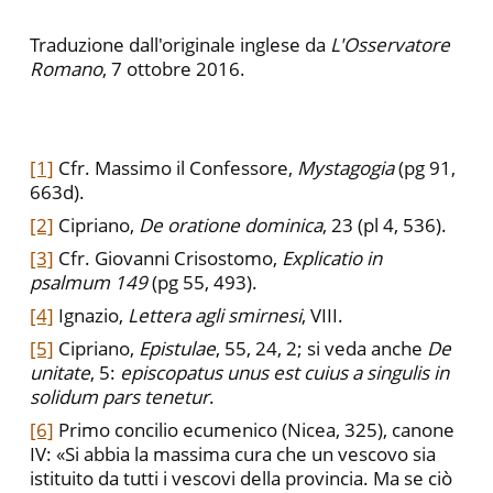
Traduzione dall'originale inglese da
L'Osservatore
Romano
, 7 ottobre 2016.
[1]
Cfr. Massimo il Confessore,
Mystagogia
(pg 91,
663d).
[2]
Cipriano,
De oratione dominica
, 23 (pl 4, 536).
[3]
Cfr. Giovanni Crisostomo,
Explicatio in
psalmum 149
(pg 55, 493).
[4]
Ignazio,
Lettera agli smirnesi
, VIII.
[5]
Cipriano,
Epistulae
, 55, 24, 2; si veda anche
De
unitate
, 5:
episcopatus unus est cuius a singulis in
solidum pars tenetur
.
[6]
Primo concilio ecumenico (Nicea, 325), canone
IV: «Si abbia la massima cura che un vescovo sia
istituito da tutti i vescovi della provincia. Ma se ciò