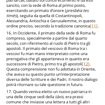
patriarcali, basato sui concili ecumenici e da essi
sancito, con la sede di Roma al primo posto,
esercitando un primato d’onore (
presbéia tes
timés
), seguita da quella di Costantinopoli,
Alessandria, Antiochia e Gerusalemme, in questo
ordine preciso, secondo la tradizione canonica
[11]
.
16. In Occidente, il primato della sede di Roma fu
compreso, specialmente a partire dal quarto
secolo, con riferimento al ruolo di Pietro tra gli
apostoli. Il primato del vescovo di Roma tra i
vescovi fu man mano interpretato come una
prerogativa che gli apparteneva in quanto era
successore di Pietro, primo tra gli apostoli
[12]
.
Questa comprensione non fu adottata in Oriente,
che aveva su questo punto un’interpretazione
diversa delle Scritture e dei Padri. Il nostro dialogo
potrà ritornare su tale questione in futuro.
17. Quando veniva eletto un nuovo patriarca in
una delle cinque sedi della
táxis
, era prassi
comune che inviasse una lettera a tutti gli altri