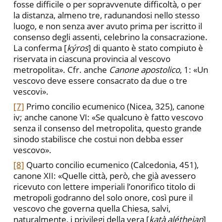
fosse difficile o per sopravvenute difficoltà, o per
la distanza, almeno tre, radunandosi nello stesso
luogo, e non senza aver avuto prima per iscritto il
consenso degli assenti, celebrino la consacrazione.
La conferma [
kýros
] di quanto è stato compiuto è
riservata in ciascuna provincia al vescovo
metropolita». Cfr. anche
Canone apostolico
, 1: «Un
vescovo deve essere consacrato da due o tre
vescovi».
[7]
Primo concilio ecumenico (Nicea, 325), canone
iv; anche canone VI: «Se qualcuno è fatto vescovo
senza il consenso del metropolita, questo grande
sinodo stabilisce che costui non debba esser
vescovo».
[8]
Quarto concilio ecumenico (Calcedonia, 451),
canone XII: «Quelle città, però, che già avessero
ricevuto con lettere imperiali l’onorifico titolo di
metropoli godranno del solo onore, così pure il
vescovo che governa quella Chiesa, salvi,
naturalmente, i privilegi della vera [
katà alétheian
]