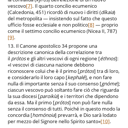
vescovo
[7]
. Il quarto concilio ecumenico
(Calcedonia, 451) ricordò di nuovo i diritti (
díkaia
)
del metropolita — insistendo sul fatto che questo
ufficio fosse ecclesiale e non politico
[8]
— proprio
come il settimo concilio ecumenico (Nicea II, 787)
[9]
.
13. Il Canone apostolico 34 propone una
descrizione canonica della correlazione tra
il
prótos
e gli altri vescovi di ogni regione [
éthnos
]:
«I vescovi di ciascuna nazione debbono
riconoscere colui che è il primo [
prótos
] tra di loro,
e considerarlo il loro capo [
kephalé
], e non fare
nulla di importante senza il suo consenso [
gnóme
];
ciascun vescovo può soltanto fare ciò che riguarda
la sua diocesi [
paroikía
] e i territori che dipendono
da essa. Ma il primo [
prótos
] non può fare nulla
senza il consenso di tutti. Poiché in questo modo la
concordia [
homónoia
] prevarrà, e Dio sarà lodato
per mezzo del Signore nello Spirito santo»
[10]
.