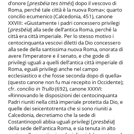
d’onore [
presbéia tes timés
] dopo il vescovo di
Roma, perché tale città è la nuova Roma»; quarto
concilio ecumenico (Calcedonia, 451), canone
XXVIII: «Giustamente i padri concessero privilegi
[
presbéia
] alla sede dell’antica Roma, perché la
città era città imperiale. Per lo stesso motivo i
centocinquanta vescovi diletti da Dio concessero
alla sede della santissima nuova Roma, onorata di
avere l’imperatore e il senato, e che gode di
privilegi uguali a quelli dell’antica città imperiale di
Roma, eguali privilegi anche nel campo
ecclesiastico e che fosse seconda dopo di quella»
(questo canone non fu mai recepito in Occidente);
cfr. concilio
in Trullo
(692), canone XXXVI:
«Rinnovando le disposizioni dei centocinquanta
Padri riuniti nella città imperiale protetta da Dio, e
quelle dei seicentotrenta che si sono riuniti a
Calcedonia, decretiamo che la sede di
Costantinopoli abbia uguali privilegi [
presbéia
]
della sede dell’antica Roma, e sia tenuta in alto