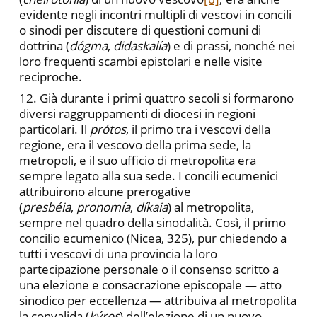
evidente negli incontri multipli di vescovi in concili
o sinodi per discutere di questioni comuni di
dottrina (
dógma
,
didaskalía
) e di prassi, nonché nei
loro frequenti scambi epistolari e nelle visite
reciproche.
12. Già durante i primi quattro secoli si formarono
diversi raggruppamenti di diocesi in regioni
particolari. Il
prótos
, il primo tra i vescovi della
regione, era il vescovo della prima sede, la
metropoli, e il suo ufficio di metropolita era
sempre legato alla sua sede. I concili ecumenici
attribuirono alcune prerogative
(
presbéia
,
pronomía
,
díkaia
) al metropolita,
sempre nel quadro della sinodalità. Così, il primo
concilio ecumenico (Nicea, 325), pur chiedendo a
tutti i vescovi di una provincia la loro
partecipazione personale o il consenso scritto a
una elezione e consacrazione episcopale — atto
sinodico per eccellenza — attribuiva al metropolita
la convalida (
kýros
) dell’elezione di un nuovo