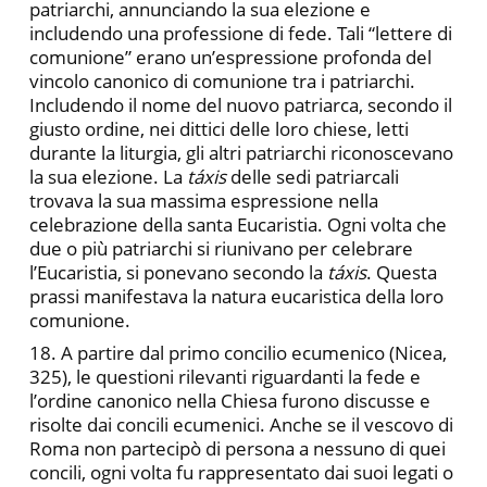
patriarchi, annunciando la sua elezione e
includendo una professione di fede. Tali “lettere di
comunione” erano un’espressione profonda del
vincolo canonico di comunione tra i patriarchi.
Includendo il nome del nuovo patriarca, secondo il
giusto ordine, nei dittici delle loro chiese, letti
durante la liturgia, gli altri patriarchi riconoscevano
la sua elezione. La
táxis
delle sedi patriarcali
trovava la sua massima espressione nella
celebrazione della santa Eucaristia. Ogni volta che
due o più patriarchi si riunivano per celebrare
l’Eucaristia, si ponevano secondo la
táxis
. Questa
prassi manifestava la natura eucaristica della loro
comunione.
18. A partire dal primo concilio ecumenico (Nicea,
325), le questioni rilevanti riguardanti la fede e
l’ordine canonico nella Chiesa furono discusse e
risolte dai concili ecumenici. Anche se il vescovo di
Roma non partecipò di persona a nessuno di quei
concili, ogni volta fu rappresentato dai suoi legati o