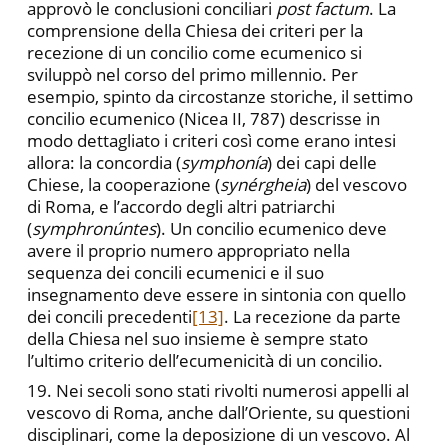
approvò le conclusioni conciliari
post factum
. La
comprensione della Chiesa dei criteri per la
recezione di un concilio come ecumenico si
sviluppò nel corso del primo millennio. Per
esempio, spinto da circostanze storiche, il settimo
concilio ecumenico (Nicea II, 787) descrisse in
modo dettagliato i criteri così come erano intesi
allora: la concordia (
symphonía
) dei capi delle
Chiese, la cooperazione (
synérgheia
) del vescovo
di Roma, e l’accordo degli altri patriarchi
(
symphronúntes
). Un concilio ecumenico deve
avere il proprio numero appropriato nella
sequenza dei concili ecumenici e il suo
insegnamento deve essere in sintonia con quello
dei concili precedenti
[13]
. La recezione da parte
della Chiesa nel suo insieme è sempre stato
l’ultimo criterio dell’ecumenicità di un concilio.
19. Nei secoli sono stati rivolti numerosi appelli al
vescovo di Roma, anche dall’Oriente, su questioni
disciplinari, come la deposizione di un vescovo. Al