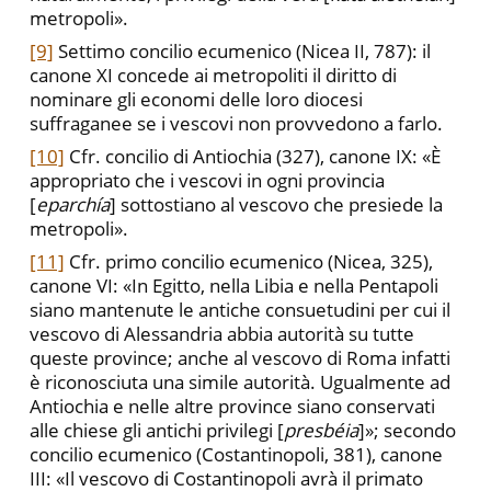
metropoli».
[9]
Settimo concilio ecumenico (Nicea II, 787): il
canone XI concede ai metropoliti il diritto di
nominare gli economi delle loro diocesi
suffraganee se i vescovi non provvedono a farlo.
[10]
Cfr. concilio di Antiochia (327), canone IX: «È
appropriato che i vescovi in ogni provincia
[
eparchía
] sottostiano al vescovo che presiede la
metropoli».
[11]
Cfr. primo concilio ecumenico (Nicea, 325),
canone VI: «In Egitto, nella Libia e nella Pentapoli
siano mantenute le antiche consuetudini per cui il
vescovo di Alessandria abbia autorità su tutte
queste province; anche al vescovo di Roma infatti
è riconosciuta una simile autorità. Ugualmente ad
Antiochia e nelle altre province siano conservati
alle chiese gli antichi privilegi [
presbéia
]»; secondo
concilio ecumenico (Costantinopoli, 381), canone
III: «Il vescovo di Costantinopoli avrà il primato