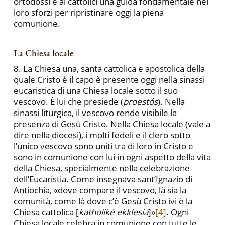
ortodossi e ai cattolici una guida fondamentale nei
loro sforzi per ripristinare oggi la piena
comunione.
La Chiesa locale
8. La Chiesa una, santa cattolica e apostolica della
quale Cristo è il capo è presente oggi nella sinassi
eucaristica di una Chiesa locale sotto il suo
vescovo. È lui che presiede (
proestós
). Nella
sinassi liturgica, il vescovo rende visibile la
presenza di Gesù Cristo. Nella Chiesa locale (vale a
dire nella diocesi), i molti fedeli e il clero sotto
l’unico vescovo sono uniti tra di loro in Cristo e
sono in comunione con lui in ogni aspetto della vita
della Chiesa, specialmente nella celebrazione
dell’Eucaristia. Come insegnava sant’Ignazio di
Antiochia, «dove compare il vescovo, là sia la
comunità, come là dove c’è Gesù Cristo ivi è la
Chiesa cattolica [
katholiké ekklesía
]»
[4]
. Ogni
Chiesa locale celebra in comunione con tutte le