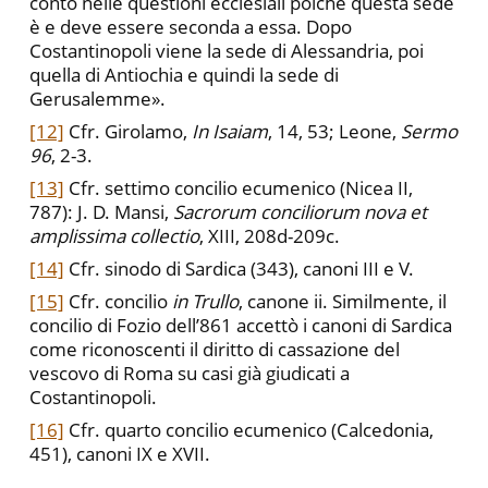
conto nelle questioni ecclesiali poiché questa sede
è e deve essere seconda a essa. Dopo
Costantinopoli viene la sede di Alessandria, poi
quella di Antiochia e quindi la sede di
Gerusalemme».
[12]
Cfr. Girolamo,
In Isaiam
, 14, 53; Leone,
Sermo
96
, 2-3.
[13]
Cfr. settimo concilio ecumenico (Nicea II,
787): J. D. Mansi,
Sacrorum conciliorum nova et
amplissima collectio
, XIII, 208d-209c.
[14]
Cfr. sinodo di Sardica (343), canoni III e V.
[15]
Cfr. concilio
in Trullo
, canone ii. Similmente, il
concilio di Fozio dell’861 accettò i canoni di Sardica
come riconoscenti il diritto di cassazione del
vescovo di Roma su casi già giudicati a
Costantinopoli.
[16]
Cfr. quarto concilio ecumenico (Calcedonia,
451), canoni IX e XVII.