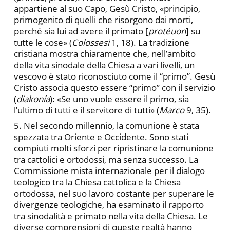
appartiene al suo Capo, Gesù Cristo, «principio,
primogenito di quelli che risorgono dai morti,
perché sia lui ad avere il primato [
protéuon
] su
tutte le cose» (
Colossesi
1, 18). La tradizione
cristiana mostra chiaramente che, nell’ambito
della vita sinodale della Chiesa a vari livelli, un
vescovo è stato riconosciuto come il “primo”. Gesù
Cristo associa questo essere “primo” con il servizio
(
diakonía
): «Se uno vuole essere il primo, sia
l’ultimo di tutti e il servitore di tutti» (
Marco
9, 35).
5. Nel secondo millennio, la comunione è stata
spezzata tra Oriente e Occidente. Sono stati
compiuti molti sforzi per ripristinare la comunione
tra cattolici e ortodossi, ma senza successo. La
Commissione mista internazionale per il dialogo
teologico tra la Chiesa cattolica e la Chiesa
ortodossa, nel suo lavoro costante per superare le
divergenze teologiche, ha esaminato il rapporto
tra sinodalità e primato nella vita della Chiesa. Le
diverse comprensioni di queste realtà hanno