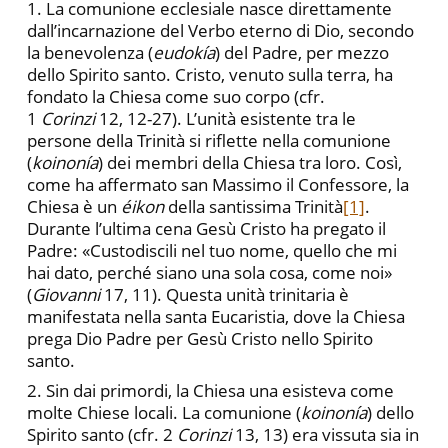
1. La comunione ecclesiale nasce direttamente
dall’incarnazione del Verbo eterno di Dio, secondo
la benevolenza (
eudokía
) del Padre, per mezzo
dello Spirito santo. Cristo, venuto sulla terra, ha
fondato la Chiesa come suo corpo (cfr.
1
Corinzi
12, 12-27). L’unità esistente tra le
persone della Trinità si riflette nella comunione
(
koinonía
) dei membri della Chiesa tra loro. Così,
come ha affermato san Massimo il Confessore, la
Chiesa è un
éikon
della santissima Trinità
[1]
.
Durante l’ultima cena Gesù Cristo ha pregato il
Padre: «Custodiscili nel tuo nome, quello che mi
hai dato, perché siano una sola cosa, come noi»
(
Giovanni
17, 11). Questa unità trinitaria è
manifestata nella santa Eucaristia, dove la Chiesa
prega Dio Padre per Gesù Cristo nello Spirito
santo.
2. Sin dai primordi, la Chiesa una esisteva come
molte Chiese locali. La comunione (
koinonía
) dello
Spirito santo (cfr. 2
Corinzi
13, 13) era vissuta sia in