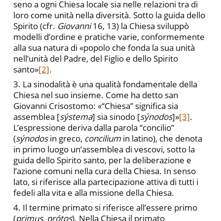
seno a ogni Chiesa locale sia nelle relazioni tra di
loro come unità nella diversità. Sotto la guida dello
Spirito (cfr.
Giovanni
16, 13) la Chiesa sviluppò
modelli d’ordine e pratiche varie, conformemente
alla sua natura di «popolo che fonda la sua unità
nell’unità del Padre, del Figlio e dello Spirito
santo»
[2]
.
3. La sinodalità è una qualità fondamentale della
Chiesa nel suo insieme. Come ha detto san
Giovanni Crisostomo: «“Chiesa” significa sia
assemblea [
sýstema
] sia sinodo [
sýnodos
]»
[3]
.
L’espressione deriva dalla parola “concilio”
(
sýnodos
in greco,
concilium
in latino), che denota
in primo luogo un’assemblea di vescovi, sotto la
guida dello Spirito santo, per la deliberazione e
l’azione comuni nella cura della Chiesa. In senso
lato, si riferisce alla partecipazione attiva di tutti i
fedeli alla vita e alla missione della Chiesa.
4. Il termine primato si riferisce all’essere primo
(
primus
,
prótos
). Nella Chiesa il primato