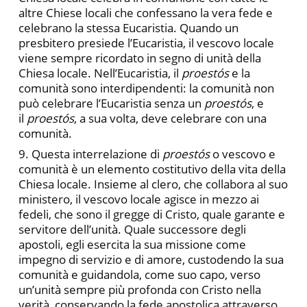
altre Chiese locali che confessano la vera fede e
celebrano la stessa Eucaristia. Quando un
presbitero presiede l’Eucaristia, il vescovo locale
viene sempre ricordato in segno di unità della
Chiesa locale. Nell’Eucaristia, il
proestós
e la
comunità sono interdipendenti: la comunità non
può celebrare l’Eucaristia senza un
proestós
, e
il
proestós
, a sua volta, deve celebrare con una
comunità.
9. Questa interrelazione di
proestós
o vescovo e
comunità è un elemento costitutivo della vita della
Chiesa locale. Insieme al clero, che collabora al suo
ministero, il vescovo locale agisce in mezzo ai
fedeli, che sono il gregge di Cristo, quale garante e
servitore dell’unità. Quale successore degli
apostoli, egli esercita la sua missione come
impegno di servizio e di amore, custodendo la sua
comunità e guidandola, come suo capo, verso
un’unità sempre più profonda con Cristo nella
verità, conservando la fede apostolica attraverso