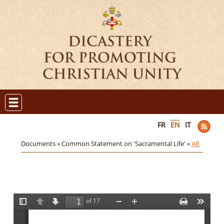
FR
EN
IT
Documents »
Common Statement on 'Sacramental Life' »
AR
of 17
T
P
N
Z
Z
P
T
o
r
e
o
o
r
o