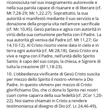
riconosciuta nel suo insegnamento autorevole e
nella sua parola capace di risanare e di liberare (cf.
Mt 7,28-29; Mc 1,22.27). Soprattutto, la sua
autorità si manifestò mediante il suo servizio e la
donazione della propria vita nell'amore sacrificale
(cf. Mc 10,45). Gesù parlava e agiva con autorità in
virtù della sua comunione perfetta con il Padre. La
sua autorità gli veniva dal Padre (cf. Mt 11,27; Gv
14,10-12). Al Cristo risorto viene data in cielo e in
terra ogni autorità (cf. Mt 28,18). Gesù Cristo ora
vive e regna con il Padre, nell'unità dello Spirito
Santo; è capo del suo corpo, la chiesa, e Signore di
tutta la creazione (Ef 1,18-23).
10. L'obbedienza vivificante di Gesù Cristo suscita
per mezzo dello Spirito il nostro «Amen» a Dio
Padre. In questo «Amen» per mezzo di Cristo
glorifichiamo Dio, che ci dona lo Spirito nei nostri
cuori come caparra della sua fedeltà (cf. 2Cor 1,20-
22). Noi siamo chiamati in Cristo a rendere
testimonianza al disegno di Dio (cf. Lc 24,46-49),