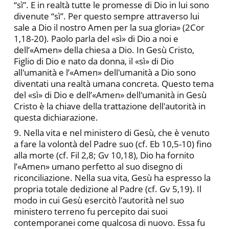
“sì”. E in realtà tutte le promesse di Dio in lui sono
divenute “sì”. Per questo sempre attraverso lui
sale a Dio il nostro Amen per la sua gloria» (2Cor
1,18-20). Paolo parla del «sì» di Dio a noi e
dell’«Amen» della chiesa a Dio. In Gesù Cristo,
Figlio di Dio e nato da donna, il «sì» di Dio
all'umanità e l’«Amen» dell'umanità a Dio sono
diventati una realtà umana concreta. Questo tema
del «sì» di Dio e dell’«Amen» dell'umanità in Gesù
Cristo è la chiave della trattazione dell'autorità in
questa dichiarazione.
9. Nella vita e nel ministero di Gesù, che è venuto
a fare la volontà del Padre suo (cf. Eb 10,5-10) fino
alla morte (cf. Fil 2,8; Gv 10,18), Dio ha fornito
l’«Amen» umano perfetto al suo disegno di
riconciliazione. Nella sua vita, Gesù ha espresso la
propria totale dedizione al Padre (cf. Gv 5,19). Il
modo in cui Gesù esercitò l'autorità nel suo
ministero terreno fu percepito dai suoi
contemporanei come qualcosa di nuovo. Essa fu