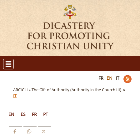
FR
EN
IT
ARCIC II »
The Gift of Authority (Authority in the Church III) »
IT
EN
ES
FR
PT