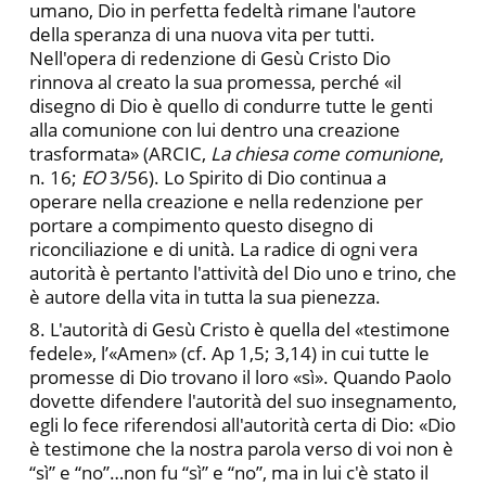
umano, Dio in perfetta fedeltà rimane l'autore
della speranza di una nuova vita per tutti.
Nell'opera di redenzione di Gesù Cristo Dio
rinnova al creato la sua promessa, perché «il
disegno di Dio è quello di condurre tutte le genti
alla comunione con lui dentro una creazione
trasformata» (ARCIC,
La chiesa come comunione
,
n. 16;
EO
3/56). Lo Spirito di Dio continua a
operare nella creazione e nella redenzione per
portare a compimento questo disegno di
riconciliazione e di unità. La radice di ogni vera
autorità è pertanto l'attività del Dio uno e trino, che
è autore della vita in tutta la sua pienezza.
8. L'autorità di Gesù Cristo è quella del «testimone
fedele», l’«Amen» (cf. Ap 1,5; 3,14) in cui tutte le
promesse di Dio trovano il loro «sì». Quando Paolo
dovette difendere l'autorità del suo insegnamento,
egli lo fece riferendosi all'autorità certa di Dio: «Dio
è testimone che la nostra parola verso di voi non è
“sì” e “no”…non fu “sì” e “no”, ma in lui c'è stato il