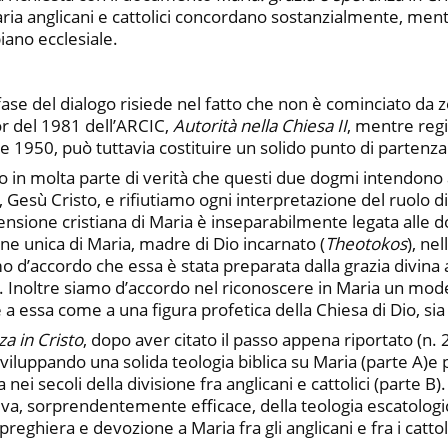
ria anglicani e cattolici concordano sostanzialmente, mentr
piano ecclesiale.
fase del dialogo risiede nel fatto che non è cominciato da 
or del 1981 dell’ARCIC,
Autorità nella Chiesa II
,
mentre regis
e 1950, può tuttavia costituire un solido punto di partenza
rdo in molta parte di verità che questi due dogmi intendon
 Gesù Cristo, e rifiutiamo ogni interpretazione del ruolo d
sione cristiana di Maria è inseparabilmente legata alle do
one unica di Maria, madre di Dio incarnato (
Theotokos
), ne
o d’accordo che essa è stata preparata dalla grazia divina
. Inoltre siamo d’accordo nel riconoscere in Maria un model
 a essa come a una figura profetica della Chiesa di Dio, sia
za in Cristo
, dopo aver citato il passo appena riportato (n. 
luppando una solida teologia biblica su Maria (parte A)e poi
ei secoli della divisione fra anglicani e cattolici (parte B)
iva, sorprendentemente efficace, della teologia escatologic
preghiera e devozione a Maria fra gli anglicani e fra i cattoli