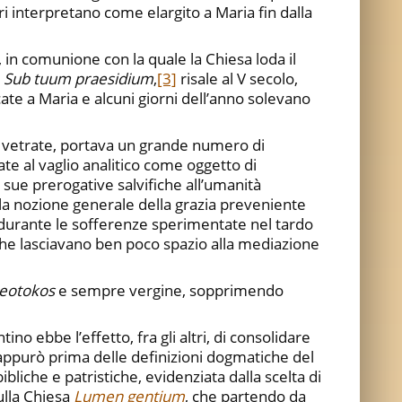
dri interpretano come elargito a Maria fin dalla
, in comunione con la quale la Chiesa loda il
,
Sub tuum praesidium
,
[3]
risale al V secolo,
ate a Maria e alcuni giorni dell’anno solevano
e vetrate, portava un grande numero di
e al vaglio analitico come oggetto di
e sue prerogative salvifiche all’umanità
la nozione generale della grazia preveniente
durante le sofferenze sperimentate nel tardo
che lasciavano ben poco spazio alla mediazione
eotokos
e sempre vergine, sopprimendo
no ebbe l’effetto, fra gli altri, di consolidare
i appurò prima delle definizioni dogmatiche del
liche e patristiche, evidenziata dalla scelta di
ulla Chiesa
Lumen gentium
, che partendo da