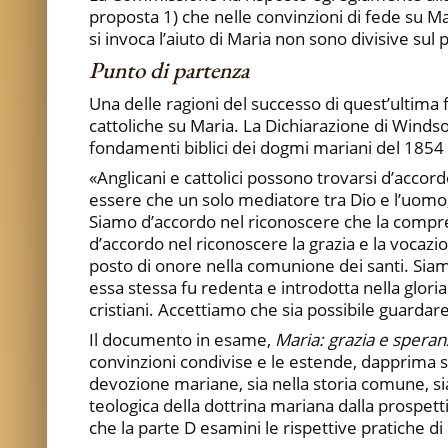
proposta 1) che nelle convinzioni di fede su Ma
si invoca l’aiuto di Maria non sono divisive sul 
Punto di partenza
Una delle ragioni del successo di quest’ultima 
cattoliche su Maria. La Dichiarazione di Winds
fondamenti biblici dei dogmi mariani del 1854 
«Anglicani e cattolici possono trovarsi d’acco
essere che un solo mediatore tra Dio e l’uomo,
Siamo d’accordo nel riconoscere che la compren
d’accordo nel riconoscere la grazia e la vocazi
posto di onore nella comunione dei santi. Siam
essa stessa fu redenta e introdotta nella gloria
cristiani. Accettiamo che sia possibile guardare
Il documento in esame,
Maria: grazia e speran
convinzioni condivise e le estende, dapprima svi
devozione mariane, sia nella storia comune, sia n
teologica della dottrina mariana dalla prospett
che la parte D esamini le rispettive pratiche di 