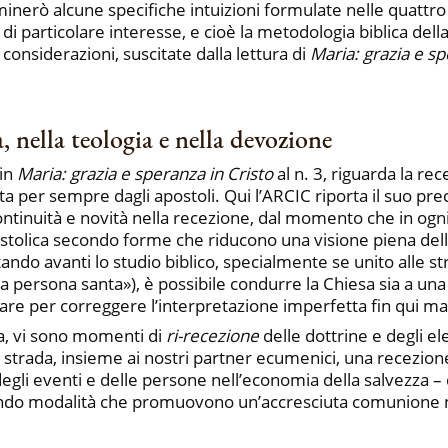
erò alcune specifiche intuizioni formulate nelle quattro 
di particolare interesse, e cioè la metodologia biblica dell
 considerazioni, suscitate dalla lettura di
Maria: grazia e sp
a, nella teologia e nella devozione
 in
Maria: grazia e speranza in Cristo
al n. 3, riguarda la rec
lta per sempre dagli apostoli. Qui l’ARCIC riporta il suo pr
ntinuità e novità nella recezione, dal momento che in ogn
ostolica secondo forme che riducono una visione piena dell
ortando avanti lo studio biblico, specialmente se unito alle
ella persona santa»), è possibile condurre la Chiesa sia a u
vorare per correggere l’interpretazione imperfetta fin qui m
va, vi sono momenti di
ri-recezione
delle dottrine e degli el
a strada, insieme ai nostri partner ecumenici, una recezi
 degli eventi e delle persone nell’economia della salvezza – q
condo modalità che promuovono un’accresciuta comunione ne