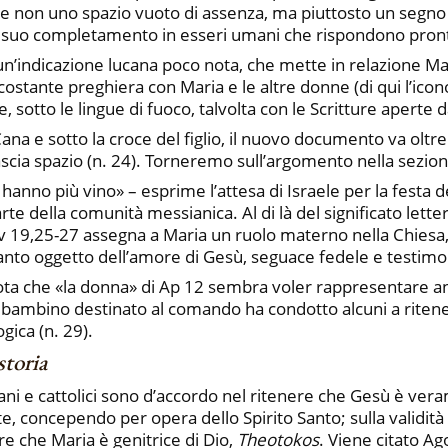
e non uno spazio vuoto di assenza, ma piuttosto un segno de
no al suo completamento in esseri umani che rispondono pr
un’indicazione lucana poco nota, che mette in relazione Mari
costante preghiera con Maria e le altre donne (di qui l’ico
sotto le lingue di fuoco, talvolta con le Scritture aperte da
a e sotto la croce del figlio, il nuovo documento va oltre i
ascia spazio (n.
24). Torneremo sull’argomento nella sezion
 hanno più vino» – esprime l’attesa di Israele per la fest
te della comunità messianica. Al di là del significato lette
i Gv 19,25-27 assegna a Maria un ruolo materno nella Chies
uanto oggetto dell’amore di Gesù, seguace fedele e testimon
ta che «la donna» di Ap 12 sembra voler rappresentare anzit
n bambino destinato al comando ha condotto alcuni a ritener
ogica (n. 29).
storia
cani e cattolici sono d’accordo nel ritenere che Gesù è ve
e, concependo per opera dello Spirito Santo; sulla validità 
are che Maria è genitrice di Dio,
Theotokos
. Viene citato Ag