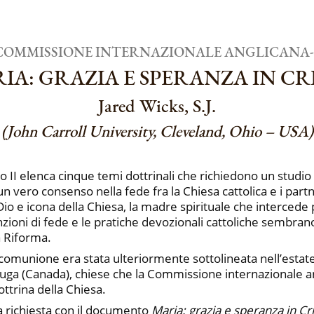
COMMISSIONE INTERNAZIONALE ANGLICANA-C
IA: GRAZIA E SPERANZA IN CR
Jared Wicks, S.J.
(John Carroll University, Cleveland, Ohio – USA)
 II elenca cinque temi dottrinali che richiedono un studio
 un vero consenso nella fede fra la Chiesa cattolica e i par
 e icona della Chiesa, la madre spirituale che intercede per
vinzioni di fede e le pratiche devozionali cattoliche sembra
a Riforma.
a comunione era stata ulteriormente sottolineata nell’estat
ssauga (Canada), chiese che la Commissione internazionale 
ottrina della Chiesa.
 richiesta con il documento
Maria: grazia e speranza in Cr