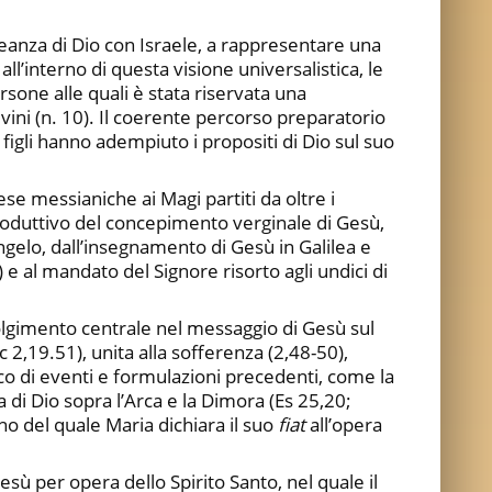
lleanza di Dio con Israele, a rappresentare una
ll’interno di questa visione universalistica, le
rsone alle quali è stata riservata una
ivini (n. 10). Il coerente percorso preparatorio
figli hanno adempiuto i propositi di Dio sul suo
se messianiche ai Magi partiti da oltre i
roduttivo del concepimento verginale di Gesù,
gelo, dall’insegnamento di Gesù in Galilea e
 al mandato del Signore risorto agli undici di
volgimento centrale nel messaggio di Gesù sul
c 2,19.51), unita alla sofferenza (2,48-50),
eco di eventi e formulazioni precedenti, come la
 di Dio sopra l’Arca e la Dimora (Es 25,20;
rno del quale Maria dichiara il suo
fiat
all’opera
ù per opera dello Spirito Santo, nel quale il