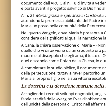
documento dell’ARCIC al n. 18 ci invita a veder
e porta avanti il progetto salvifico di Dio fi
Al n. 21
Maria: grazia e speranza in Cristo
cita 
attendono la promessa abilitante del Padre in 
Maria un posto nella comunità della Pentecoste, 
Nel quarto Vangelo, dove Maria è presente a Can
considera dei significati ai quali la narrazione l
A Cana, la chiara osservazione di Maria – «Non
quello che vi dirà» viene da un credente ora par
madre e al discepolo che egli ama, il testo d
quel discepolo come l’inizio della Chiesa, in q
A completare lo studio biblico, il documento no
della persecuzione, tuttavia l’aver partorito u
Maria al proprio figlio nella sua vittoria escatol
La dottrina e la devozione mariane nella 
Accogliendo i recenti sviluppi dogmatici, angli
fatale eredità della «vergine Eva» disobbedient
dell’unicità della persona di Cristo nell’afferm