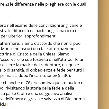
e 2) le differenze nelle preghiere con le quali
zero nell’esame delle convinzioni anglicane e
tra le difficoltà da parte anglicana circa i
 per ulteriori approfondimenti:
o affermare. Siamo d’accordo che non ci può
i Maria che oscuri una tale affermazione.
ttrine di Cristo e della Chiesa. Siamo
ll’osservare le sue festività e nell’attribuirle un
 a essere la madre del redentore, dal quale
lo di santità, di obbedienza e fede per tutti i
 prima sia dopo l’incarnazione» (n. 30).
2; cf. anche n. 76), riesamina questo nucleo di
 rivisitando la storia della fede e della
. La parte C offre una suggestiva analisi
a dell’opera di grazia e salvezza di Dio, prima
ci.
[1]