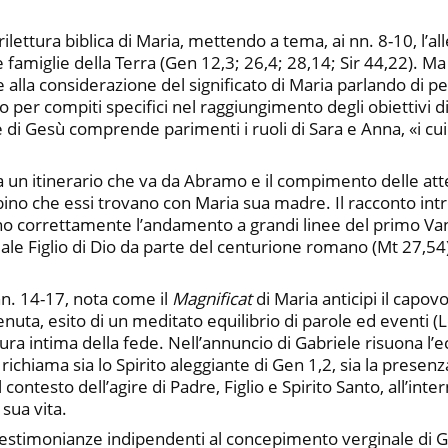
ilettura biblica di Maria, mettendo a tema, ai nn. 8-10, l’a
famiglie della Terra (Gen 12,3; 26,4; 28,14; Sir 44,22). Ma a
 alla considerazione del significato di Maria parlando di pe
o per compiti specifici nel raggiungimento degli obiettivi d
di Gesù comprende parimenti i ruoli di Sara e Anna, «i cui 
ia un itinerario che va da Abramo e il compimento delle atte
bino che essi trovano con Maria sua madre. Il racconto int
ano correttamente l’andamento a grandi linee del primo Van
e Figlio di Dio da parte del centurione romano (Mt 27,54) e
 nn. 14-17, nota come il
Magnificat
di Maria anticipi il capo
enuta, esito di un meditato equilibrio di parole ed eventi (L
ura intima della fede. Nell’annuncio di Gabriele risuona l’
chiama sia lo Spirito aleggiante di Gen 1,2, sia la presenza
ontesto dell’agire di Padre, Figlio e Spirito Santo, all’inte
 sua vita.
testimonianze indipendenti al concepimento verginale di Ges