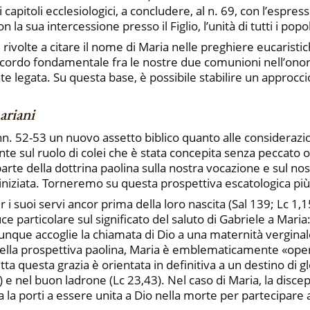
i capitoli ecclesiologici, a concludere, al n. 69, con l’esp
 la sua intercessione presso il Figlio, l’unità di tutti i popo
i, rivolte a citare il nome di Maria nelle preghiere eucarist
ccordo fondamentale fra le nostre due comunioni nell’onor
te legata. Su questa base, è possibile stabilire un approcci
ariani
 nn. 52-53 un nuovo assetto biblico quanto alle considerazio
nte sul ruolo di colei che è stata concepita senza peccato o
rte della dottrina paolina sulla nostra vocazione e sul nost
à iniziata. Torneremo su questa prospettiva escatologica più
r i suoi servi ancor prima della loro nascita (Sal 139; Lc 1,1
e particolare sul significato del saluto di Gabriele a Maria:
nque accoglie la chiamata di Dio a una maternità verginale 
 Nella prospettiva paolina, Maria è emblematicamente «oper
a questa grazia è orientata in definitiva a un destino di glo
,5) e nel buon ladrone (Lc 23,43). Nel caso di Maria, la dis
a la porti a essere unita a Dio nella morte per partecipare 