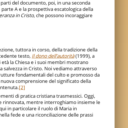
parti del documento, poi, in una seconda
a parte A e la prospettiva escatologica della
eranza in Cristo
, che possono incoraggiare
ezione, tuttora in corso, della tradizione della
ecedente testo,
Il dono dell’autorità
(1999), a
i età la Chiesa e i suoi membri mostrano
a salvezza in Cristo. Noi vediamo attraverso
 strutture fondamentali del culto e promosso da
na nuova comprensione del significato della
antenuta.
[2]
ementi di pratica cristiana trasmessici. Oggi,
one rinnovata, mentre interroghiamo insieme le
ui in particolare il ruolo di Maria in
lla fede e una riconciliazione delle prassi