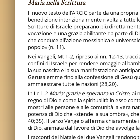
Maria nella Scrittura
Il nuovo testo dell’ARCIC parte da una propria r
benedizione intenzionalmente rivolta a tutte le 
Scritture di Israele preparano più direttamente
vocazione e una grazia abilitante da parte di Di
che conduce all’azione messianica e universale 
popolo» (n. 11).
Nei Vangeli, Mt 1-2, ripreso ai nn. 12-13, tracc
confini di Israele per rendere omaggio al bam
la sua nascita e la sua manifestazione anticip
Gerusalemme fino alla confessione di Gesù qual
ammaestrare tutte le nazioni (28,20).
In Lc 1-2
Maria: grazia e speranza in Cristo
, ai
regno di Dio e come la spiritualità in esso cont
mostri alle persone e alle comunità la vera nat
potenza di Dio che «stende la sua ombra», che ri
40;35). Il terzo Vangelo afferma chiaramente il c
di Dio, animata dal favore di Dio che avvolge la
I racconti del Natale dei due Vangeli rendono 