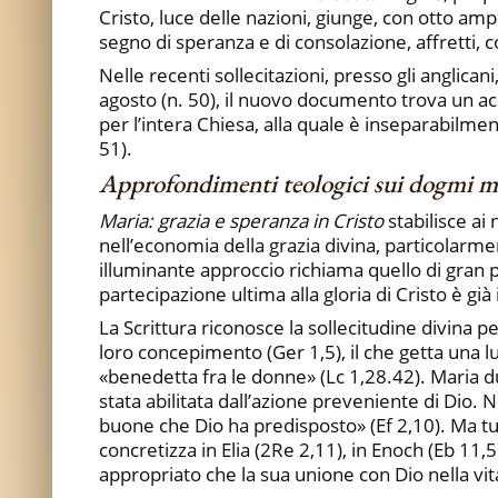
Cristo, luce delle nazioni, giunge, con otto amp
segno di speranza e di consolazione, affretti, con
Nelle recenti sollecitazioni, presso gli anglican
agosto (n. 50), il nuovo documento trova un a
per l’intera Chiesa, alla quale è inseparabilmen
51).
Approfondimenti teologici sui dogmi m
Maria: grazia e speranza in Cristo
stabilisce ai
nell’economia della grazia divina, particolarme
illuminante approccio richiama quello di gran pa
partecipazione ultima alla gloria di Cristo è gi
La Scrittura riconosce la sollecitudine divina pe
loro concepimento (Ger 1,5), il che getta una luc
«benedetta fra le donne» (Lc 1,28.42). Maria du
stata abilitata dall’azione preveniente di Dio.
buone che Dio ha predisposto» (Ef 2,10). Ma tutt
concretizza in Elia (2Re 2,11), in Enoch (Eb 11
appropriato che la sua unione con Dio nella vit