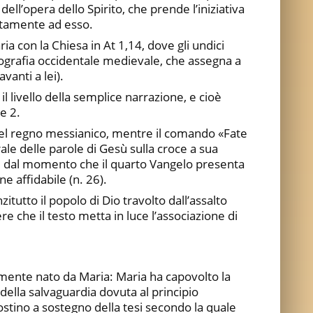
ll’opera dello Spirito, che prende l’iniziativa
ontamente ad esso.
a con la Chiesa in At 1,14, dove gli undici
nografia occidentale medievale, che assegna a
vanti a lei).
l livello della semplice narrazione, e cioè
e 2.
a del regno messianico, mentre il comando «Fate
rale delle parole di Gesù sulla croce a sua
a, dal momento che il quarto Vangelo presenta
e affidabile (n. 26).
utto il popolo di Dio travolto dall’assalto
e che il testo metta in luce l’associazione di
ramente nato da Maria: Maria ha capovolto la
della salvaguardia dovuta al principio
ostino a sostegno della tesi secondo la quale