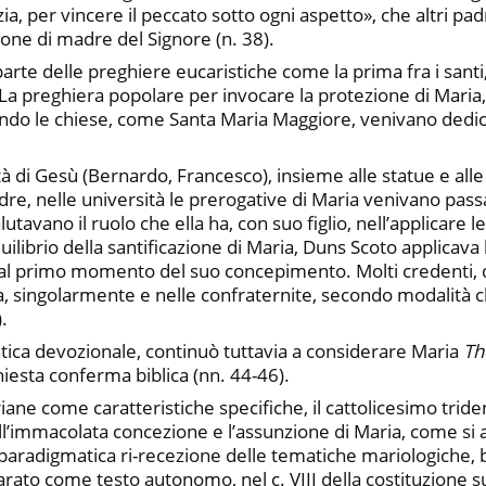
ia, per vincere il peccato sotto ogni aspetto», che altri pa
ione di madre del Signore (n. 38).
parte delle preghiere eucaristiche come la prima fra i santi
o. La preghiera popolare per invocare la protezione di Maria
uando le chiese, come Santa Maria Maggiore, venivano dedic
 di Gesù (Bernardo, Francesco), insieme alle statue e all
, nelle università le prerogative di Maria venivano passat
tavano il ruolo che ella ha, con suo figlio, nell’applicare l
ibrio della santificazione di Maria, Duns Scoto applicava 
al primo momento del suo concepimento. Molti credenti, 
a, singolarmente e nelle confraternite, secondo modalità 
.
ratica devozionale, continuò tuttavia a considerare Maria
Th
chiesta conferma biblica (nn. 44-46).
ne come caratteristiche specifiche, il cattolicesimo tridenti
 sull’immacolata concezione e l’assunzione di Maria, come s
paradigmatica ri-recezione delle tematiche mariologiche, bib
arato come testo autonomo, nel c. VIII della costituzione s