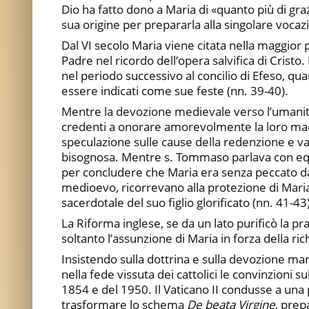
Dio ha fatto dono a Maria di «quanto più di graz
sua origine per prepararla alla singolare vocaz
Dal VI secolo Maria viene citata nella maggior 
Padre nel ricordo dell’opera salvifica di Crist
nel periodo successivo al concilio di Efeso, q
essere indicati come sue feste (nn. 39-40).
Mentre la devozione medievale verso l’umanità
credenti a onorare amorevolmente la loro madre
speculazione sulle cause della redenzione e valu
bisognosa. Mentre s. Tommaso parlava con equil
per concludere che Maria era senza peccato d
medioevo, ricorrevano alla protezione di Mari
sacerdotale del suo figlio glorificato (nn. 41-43)
La Riforma inglese, se da un lato purificò la p
soltanto l’assunzione di Maria in forza della ri
Insistendo sulla dottrina e sulla devozione maria
nella fede vissuta dei cattolici le convinzioni
1854 e del 1950. Il Vaticano II condusse a una 
trasformare lo schema
De beata Virgine
, prep