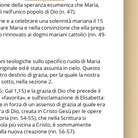
ressione della speranza ecumenica che Maria,
li nell’unico popolo di Dio (n.
47).
iche e a celebrare una solennità mariana il 15
are Maria e nella convinzione che ella prega
o rinnovato ai dogmi mariani cattolici (nn. 49-
ni teologiche sullo specifico ruolo di Maria
riginale ed è stata assunta in cielo. Questo
ro destino di grazia, per la quale la nostra
 sotto, nella sezione 2.
5; Gal 1,15) e la grazia di Dio che precede il
 «favorita», e sull’esclamazione di Elisabetta:
in forza di un assenso di grazia al quale era
a di Dio, creata in Cristo Gesù per le opere
ria (nn. 54-55), che nella Scrittura si
cepola più vicina a Cristo, è sommamente
alla nuova creazione (nn. 56-57).