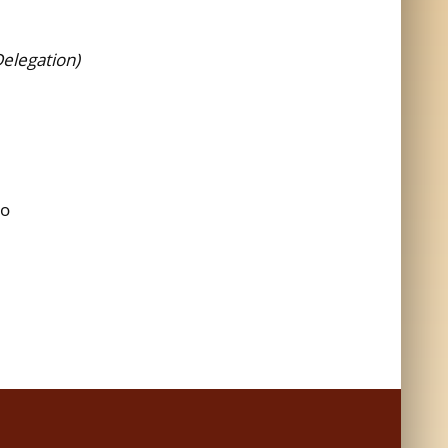
Delegation)
zo