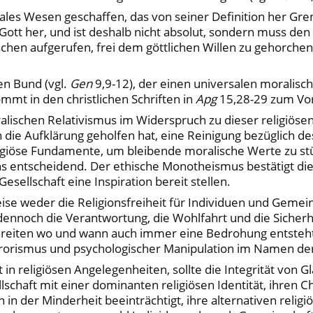
ziales Wesen geschaffen, das von seiner Definition her Gre
tt her, und ist deshalb nicht absolut, sondern muss den g
hen aufgerufen, frei dem göttlichen Willen zu gehorchen,
en Bund (vgl.
Gen
9,9-12), der einen universalen moralisc
mmt in den christlichen Schriften in
Apg
15,28-29 zum Vor
lischen Relativismus im Widerspruch zu dieser religiösen
die Aufklärung geholfen hat, eine Reinigung bezüglich de
igiöse Fundamente, um bleibende moralische Werte zu stüt
s entscheidend. Der ethische Monotheismus bestätigt die
esellschaft eine Inspiration bereit stellen.
eise weder die Religionsfreiheit für Individuen und Gemei
 dennoch die Verantwortung, die Wohlfahrt und die Sicherhe
chreiten wo und wann auch immer eine Bedrohung entsteht
orismus und psychologischer Manipulation im Namen der
t in religiösen Angelegenheiten, sollte die Integrität vo
lschaft mit einer dominanten religiösen Identität, ihren C
in der Minderheit beeinträchtigt, ihre alternativen relig