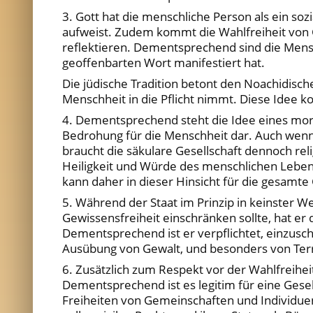
3. Gott hat die menschliche Person als ein so
aufweist. Zudem kommt die Wahlfreiheit von Go
reflektieren. Dementsprechend sind die Mensc
geoffenbarten Wort manifestiert hat.
Die jüdische Tradition betont den Noachidisch
Menschheit in die Pflicht nimmt. Diese Idee ko
4. Dementsprechend steht die Idee eines mora
Bedrohung für die Menschheit dar. Auch wenn 
braucht die säkulare Gesellschaft dennoch rel
Heiligkeit und Würde des menschlichen Leben
kann daher in dieser Hinsicht für die gesamte G
5. Während der Staat im Prinzip in keinster W
Gewissensfreiheit einschränken sollte, hat er
Dementsprechend ist er verpflichtet, einzus
Ausübung von Gewalt, und besonders von Terr
6. Zusätzlich zum Respekt vor der Wahlfreihei
Dementsprechend ist es legitim für eine Gesel
Freiheiten von Gemeinschaften und Individuen 