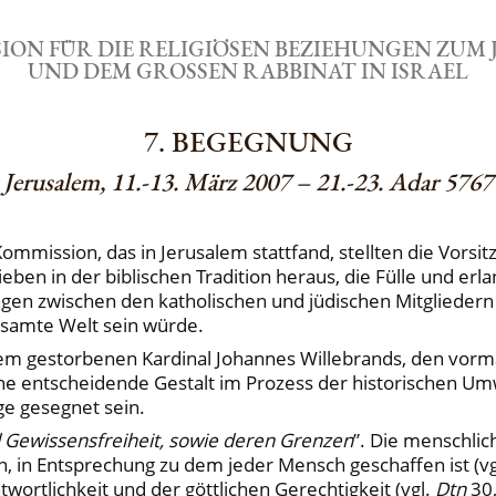
ION FÜR DIE RELIGIÖSEN BEZIEHUNGEN ZUM 
UND DEM GROSSEN RABBINAT IN ISRAEL
7. BEGEGNUNG
Jerusalem, 11.-13. März 2007 – 21.-23. Adar 5767
mmission, das in Jerusalem stattfand, stellten die Vorsi
ben in der biblischen Tradition heraus, die Fülle und erl
ungen zwischen den katholischen und jüdischen Mitglieder
esamte Welt sein würde.
zem gestorbenen Kardinal Johannes Willebrands, den vorm
ne entscheidende Gestalt im Prozess der historischen Um
e gesegnet sein.
d Gewissensfreiheit, sowie deren Grenzen
”. Die menschlich
n, in Entsprechung zu dem jeder Mensch geschaffen ist (v
wortlichkeit und der göttlichen Gerechtigkeit (vgl.
Dtn
30