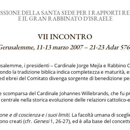
SIONE DELLA SANTA SEDE PER I RAPPORTI RE
E IL GRAN RABBINATO D'ISRAELE
VII INCONTRO
Gerusalemme, 11-13 marzo 2007 – 21-23 Adar 576
erusalemme, i presidenti – Cardinale Jorge Mejía e Rabbin
econdo la tradizione biblica indica completezza e maturità
ci ed ebrei del Comitato divenga sorgente di benedizione p
ente scomparsa del Cardinale Johannes Willebrands, che fu
ra centrale nella storica evoluzione delle relazioni cattoli
ione e di coscienza e i suoi limiti
. La facoltà umana di sceg
ono creati (cfr.
Genesi
1, 26-27), ed è alla base del concett