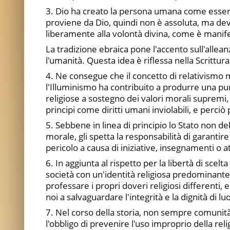
3. Dio ha creato la persona umana come essere so
proviene da Dio, quindi non è assoluta, ma dev
liberamente alla volontà divina, come è manifes
La tradizione ebraica pone l'accento sull'allea
l'umanità. Questa idea è riflessa nella Scrittura
4. Ne consegue che il concetto di relativismo m
l'Illuminismo ha contribuito a produrre una pur
religiose a sostegno dei valori morali supremi, 
principi come diritti umani inviolabili, e perciò 
5. Sebbene in linea di principio lo Stato non deb
morale, gli spetta la responsabilità di garantir
pericolo a causa di iniziative, insegnamenti o a
6. In aggiunta al rispetto per la libertà di sce
società con un'identità religiosa predominante,
professare i propri doveri religiosi differenti, e s
noi a salvaguardare l'integrità e la dignità di lu
7. Nel corso della storia, non sempre comunità 
l'obbligo di prevenire l'uso improprio della reli