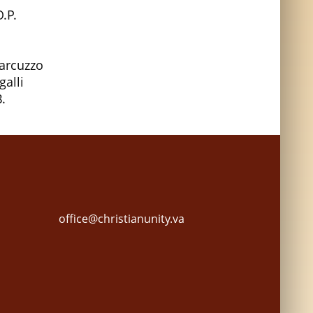
.P.
arcuzzo
alli
.
office@christianunity.va