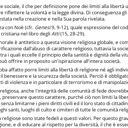
ciale, il che per definizione pone dei limiti alla libertà um
e riflettere la volontà e la legge divina. Di conseguenza g
tata nella creazione e nella Sua parola rivelata.
nza con Noè (cfr.
Genesi
9, 9-12), quale espressione del cod
 cristiana nel libro degli
Atti
(15, 28-29).
orale è antitetico a questa visione religiosa globale, e c
ificazione dall'abuso di carattere religioso, tuttavia la s
tra i quali eccelle il principio della santità e dignità dell
può offrire in proposito un'ispirazione all'intera società.
ba affatto porre limiti alla libertà di religione né agli ind
e il benessere e la sicurezza della società. Perciò è obbli
tti di violenza e in particolare di terrorismo e di manipolaz
lta religiosa, anche l'integrità delle comunità di fede dovreb
 preservare questo carattere, purché ciò non limiti la liber
enza limitarne i pieni diritti civili ed il loro stato di cittadi
oghi santi, luoghi di culto e cimiteri di tutte le comunità reli
religiose sono state fedeli a questi valori. Per questo grav
gione, e di educare al rispetto per la diversità, il che è ess