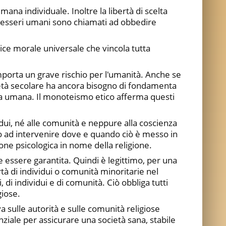
ana individuale. Inoltre la libertà di scelta
li esseri umani sono chiamati ad obbedire
ice morale universale che vincola tutta
omporta un grave rischio per l'umanità. Anche se
ocietà secolare ha ancora bisogno di fondamenta
a vita umana. Il monoteismo etico afferma questi
ividui, né alle comunità e neppure alla coscienza
gato ad intervenire dove e quando ciò è messo in
ione psicologica in nome della religione.
be essere garantita. Quindi è legittimo, per una
tà di individui o comunità minoritarie nel
ni, di individui e di comunità. Ciò obbliga tutti
giose.
a sulle autorità e sulle comunità religiose
enziale per assicurare una società sana, stabile