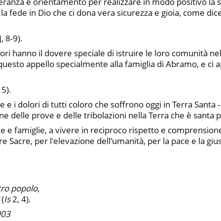
peranza e orientamento per realizzare in modo positivo la 
 fede in Dio che ci dona vera sicurezza e gioia, come dice
, 8-9).
catori hanno il dovere speciale di istruire le loro comunità 
questo appello specialmente alla famiglia di Abramo, e ci 
15).
e i dolori di tutti coloro che soffrono oggi in Terra Santa
e delle prove e delle tribolazioni nella Terra che è santa pe
e e famiglie, a vivere in reciproco rispetto e comprension
 Sacre, per l'elevazione dell'umanità, per la pace e la gius
tro popolo,
(
Is
2, 4).
003