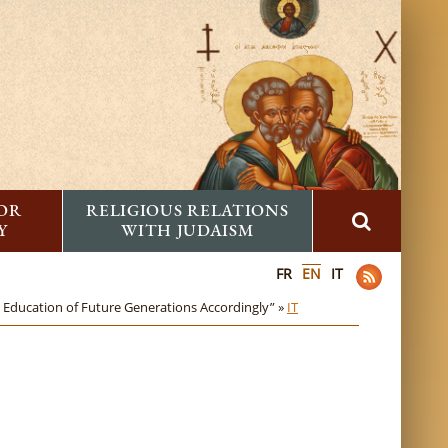
FOR
RELIGIOUS RELATIONS
Y
WITH JUDAISM
FR
EN
IT
 Education of Future Generations Accordingly” »
IT