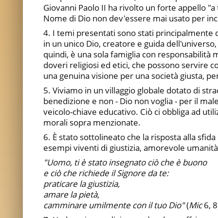
Giovanni Paolo II ha rivolto un forte appello "a 
Nome di Dio non dev'essere mai usato per incit
4. I temi presentati sono stati principalmente
in un unico Dio, creatore e guida dell'universo
quindi, è una sola famiglia con responsabilità 
doveri religiosi ed etici, che possono servire
una genuina visione per una società giusta, pe
5. Viviamo in un villaggio globale dotato di stra
benedizione e non - Dio non voglia - per il m
veicolo-chiave educativo. Ciò ci obbliga ad uti
morali sopra menzionate.
6. È stato sottolineato che la risposta alla sf
esempi viventi di giustizia, amorevole umanità,
"Uomo, ti è stato insegnato ciò che è buono
e ciò che richiede il Signore da te:
praticare la giustizia,
amare la pietà,
camminare umilmente con il tuo Dio"
(
Mic
6, 8