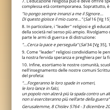
7. L'educazione religiosa può e deve offrire s
complessa età contemporanea. Soprattutto, è la
"Io pongo sempre innanzi a me il Signore...
Di questo gioisce il mio cuore..."
(
Sal
16 [Vg 15]
8. In particolare, i "leader" religiosi e gli edu
della società nel senso più ampio. Rivolgiamo 
parte le armi di guerra e di distruzione:
"...Cerca la pace e perseguila"
(
Sal
34 [Vg 35], 
9. Come "leader" religiosi condividiamo le pene 
la nostra fervida speranza e preghiera per la fin
10. Infine, esortiamo le nostre comunità, scuol
nell'insegnamento delle nostre comuni Scritture
del profeta:
"...Forgeranno le loro spade in vomeri,
le loro lance in falci,
un popolo non alzerà più la spada contro un al
non si eserciteranno più nell'arte della guerra"
Gerusalemme, 8 Chislev 5764 - 3 dicembre 2