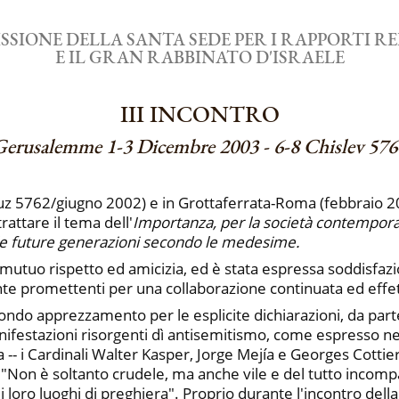
SIONE DELLA SANTA SEDE PER I RAPPORTI RE
E IL GRAN RABBINATO D'ISRAELE
III INCONTRO
Gerusalemme 1-3 Dicembre 2003 - 6-8 Chislev 576
 5762/giugno 2002) e in Grottaferrata-Roma (febbraio 200
rattare il tema dell'
Importanza, per la società contemporan
lle future generazioni secondo le medesime.
i mutuo rispetto ed amicizia, ed è stata espressa soddisfazi
nte promettenti per una collaborazione continuata ed effet
fondo apprezzamento per le esplicite dichiarazioni, da part
nifestazioni risorgenti dì antisemitismo, come espresso nell
- i Cardinali Walter Kasper, Jorge Mejía e Georges Cottier.
: "Non è soltanto crudele, ma anche vile e del tutto incompa
ro luoghi di preghiera". Proprio durante l'incontro della