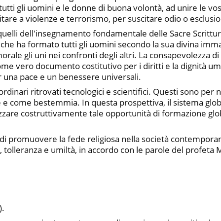
tutti gli uomini e le donne di buona volontà, ad unire le vos
are a violenze e terrorismo, per suscitare odio o esclusio
 quelli dell'insegnamento fondamentale delle Sacre Scrittur
, che ha formato tutti gli uomini secondo la sua divina imm
morale gli uni nei confronti degli altri. La consapevolezza
 come vero documento costitutivo per i diritti e la dignit
r una pace e un benessere universali.
ordinari ritrovati tecnologici e scientifici. Questi sono per
ale e come bestemmia. In questa prospettiva, il sistema gl
lizzare costruttivamente tale opportunità di formazione glo
ida di promuovere la fede religiosa nella società contempo
 tolleranza e umiltà, in accordo con le parole del profeta 
).