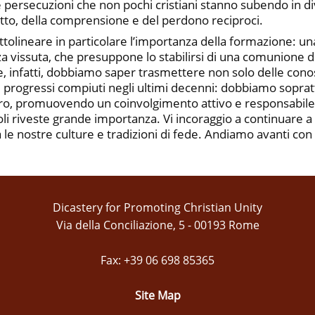
e persecuzioni che non pochi cristiani stanno subendo in 
petto, della comprensione e del perdono reciproci.
sottolineare in particolare l’importanza della formazione: 
vissuta, che presuppone lo stabilirsi di una comunione di v
, infatti, dobbiamo saper trasmettere non solo delle conosc
rca i progressi compiuti negli ultimi decenni: dobbiamo sopra
ltro, promuovendo un coinvolgimento attivo e responsabile 
oli riveste grande importanza. Vi incoraggio a continuare a 
 le nostre culture e tradizioni di fede. Andiamo avanti con
Dicastery for Promoting Christian Unity
Via della Conciliazione, 5 - 00193 Rome
Fax: +39 06 698 85365
Site Map