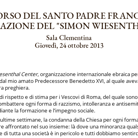
ORSO DEL SANTO PADRE FRAN
AZIONE DEL "SIMON WIESENT
Sala Clementina
Giovedì, 24 ottobre 2013
esenthal Center
, organizzazione internazionale ebraica per
al mio amato Predecessore Benedetto XVI, al quale avevate
ra preghiera.
i rispetto e di stima per i Vescovi di Roma, del quale son
i combattere ogni forma di razzismo, intolleranza e antise
nte la formazione e l’impegno sociale.
 ultime settimane, la condanna della Chiesa per ogni forma
re affrontato nel suo insieme: là dove una minoranza qual
ne di tutta una società è in pericolo e tutti dobbiamo sentirc