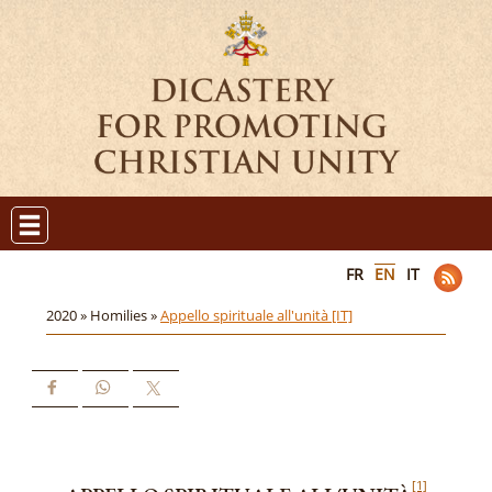
FR
EN
IT
2020 »
Homilies »
Appello spirituale all'unità [IT]
[1]