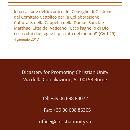
In occasione dell’incontro del Consiglio di Gestione
del Comitato Cattolico per la Collaborazione
Culturale, nella Cappella della Domus Sanctae
Marthae, Città del Vaticano. “Ecco l’agnello di Dio,
ecco colui che toglie il peccato del mondo!” [Gv 1,29]
4 gennaio 2017
Dicastery for Promoting Christian Unity
Via della Conciliazione, 5 - 00193 Rome
Tel: +39 06 698 83072
Fax: +39 06 698 85365
office@christianunity.va