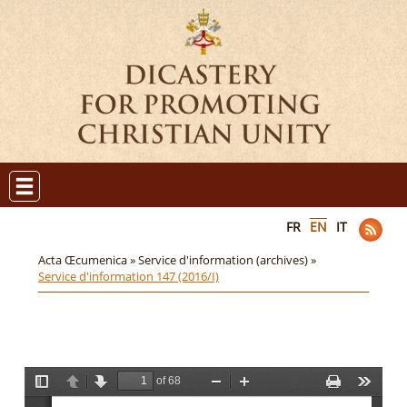
FR
EN
IT
Acta Œcumenica »
Service d'information (archives) »
Service d'information 147 (2016/I)
of 68
T
P
N
Z
Z
P
T
o
r
e
o
o
r
o