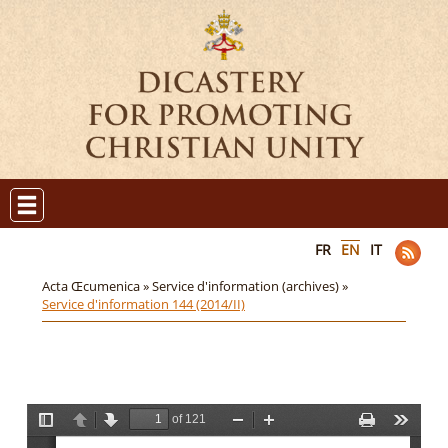
FR
EN
IT
Acta Œcumenica »
Service d'information (archives) »
Service d'information 144 (2014/II)
of 121
T
P
N
Z
Z
P
T
o
r
e
o
o
r
o