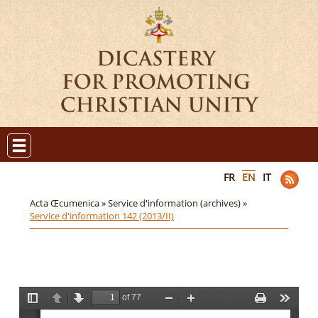
FR
EN
IT
Acta Œcumenica »
Service d'information (archives) »
Service d'information 142 (2013/II)
of 77
T
P
N
Z
Z
P
T
o
r
e
o
o
r
o