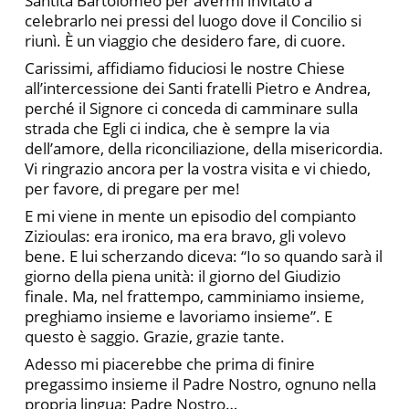
Santità Bartolomeo per avermi invitato a
celebrarlo nei pressi del luogo dove il Concilio si
riunì. È un viaggio che desidero fare, di cuore.
Carissimi, affidiamo fiduciosi le nostre Chiese
all’intercessione dei Santi fratelli Pietro e Andrea,
perché il Signore ci conceda di camminare sulla
strada che Egli ci indica, che è sempre la via
dell’amore, della riconciliazione, della misericordia.
Vi ringrazio ancora per la vostra visita e vi chiedo,
per favore, di pregare per me!
E mi viene in mente un episodio del compianto
Zizioulas: era ironico, ma era bravo, gli volevo
bene. E lui scherzando diceva: “Io so quando sarà il
giorno della piena unità: il giorno del Giudizio
finale. Ma, nel frattempo, camminiamo insieme,
preghiamo insieme e lavoriamo insieme”. E
questo è saggio. Grazie, grazie tante.
Adesso mi piacerebbe che prima di finire
pregassimo insieme il Padre Nostro, ognuno nella
propria lingua: Padre Nostro…