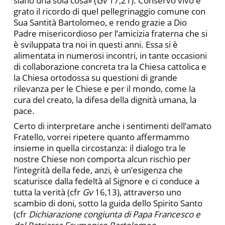
siano una sola cosa» (
Gv
17,21). Conservo vivo e
grato il ricordo di quel pellegrinaggio comune con
Sua Santità Bartolomeo, e rendo grazie a Dio
Padre misericordioso per l’amicizia fraterna che si
è sviluppata tra noi in questi anni. Essa si è
alimentata in numerosi incontri, in tante occasioni
di collaborazione concreta tra la Chiesa cattolica e
la Chiesa ortodossa su questioni di grande
rilevanza per le Chiese e per il mondo, come la
cura del creato, la difesa della dignità umana, la
pace.
Certo di interpretare anche i sentimenti dell’amato
Fratello, vorrei ripetere quanto affermammo
insieme in quella circostanza: il dialogo tra le
nostre Chiese non comporta alcun rischio per
l’integrità della fede, anzi, è un’esigenza che
scaturisce dalla fedeltà al Signore e ci conduce a
tutta la verità (cfr
Gv
16,13), attraverso uno
scambio di doni, sotto la guida dello Spirito Santo
(cfr
Dichiarazione congiunta di Papa Francesco e