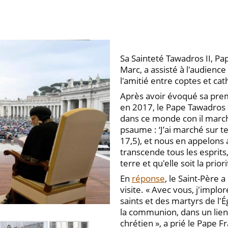
Sa Sainteté Tawadros II, Pa
Marc, a assisté à l'audienc
l'amitié entre coptes et cat
Après avoir évoqué sa prem
en 2017, le Pape Tawadros 
dans ce monde con il marc
psaume : ‘J’ai marché sur te
17,5), et nous en appelons
transcende tous les esprits
terre et qu'elle soit la prio
En
réponse
, le Saint-Père 
visite. « Avec vous, j'implor
saints et des martyrs de l'É
la communion, dans un lien 
chrétien », a prié le Pape F