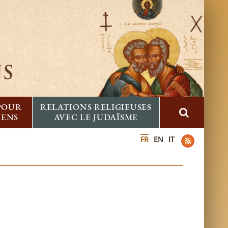
 POUR
RELATIONS RELIGIEUSES
IENS
AVEC LE JUDAÏSME
FR
EN
IT