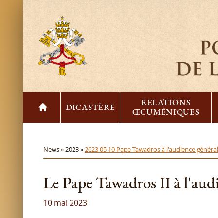
RELATIONS
DICASTÈRE
ŒCUMÉNIQUES
News »
2023 »
2023 05 10 Pape Tawadros à l'audience généra
Le Pape Tawadros II à l'aud
10 mai 2023