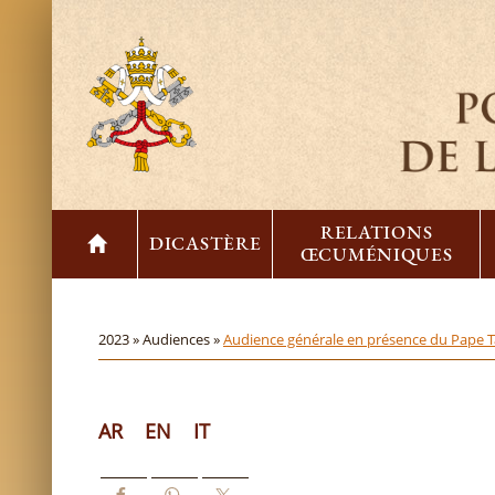
RELATIONS
DICASTÈRE
ŒCUMÉNIQUES
2023 »
Audiences »
Audience générale en présence du Pape T
AR
EN
IT