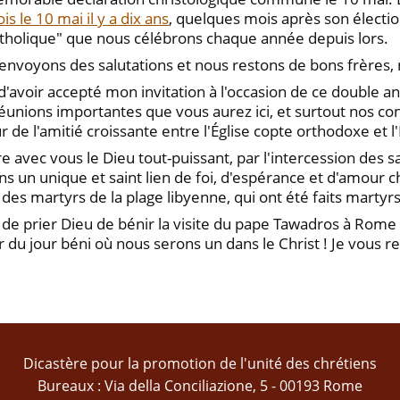
is le 10 mai il y a dix ans
, quelques mois après son électio
atholique" que nous célébrons chaque année depuis lors.
nvoyons des salutations et nous restons de bons frères,
'avoir accepté mon invitation à l'occasion de ce double ann
s réunions importantes que vous aurez ici, et surtout nos 
 l'amitié croissante entre l'Église copte orthodoxe et l'
e avec vous le Dieu tout-puissant, par l'intercession des sa
 un unique et saint lien de foi, d'espérance et d'amour ch
des martyrs de la plage libyenne, qui ont été faits martyrs
e prier Dieu de bénir la visite du pape Tawadros à Rome e
 du jour béni où nous serons un dans le Christ ! Je vous r
Dicastère pour la promotion de l'unité des chrétiens
Bureaux : Via della Conciliazione, 5 - 00193 Rome