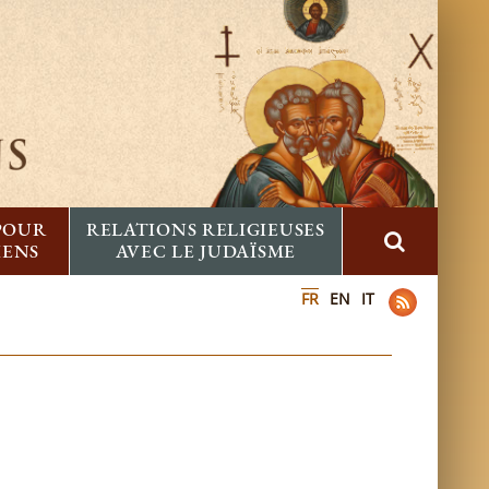
 POUR
RELATIONS RELIGIEUSES
IENS
AVEC LE JUDAÏSME
FR
EN
IT