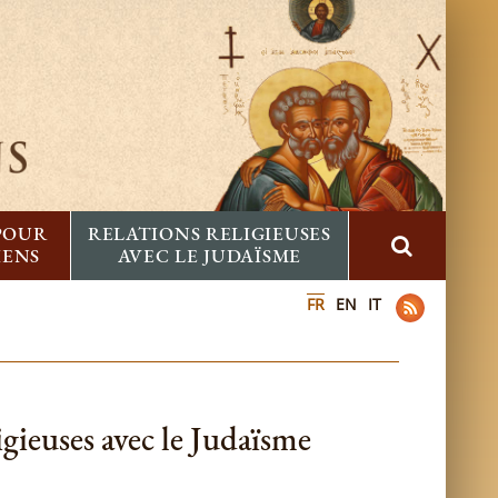
 POUR
RELATIONS RELIGIEUSES
IENS
AVEC LE JUDAÏSME
FR
EN
IT
gieuses avec le Judaïsme