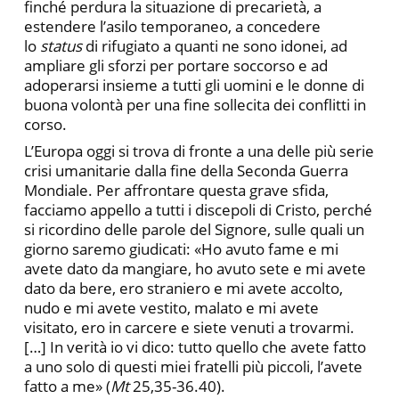
finché perdura la situazione di precarietà, a
estendere l’asilo temporaneo, a concedere
lo
status
di rifugiato a quanti ne sono idonei, ad
ampliare gli sforzi per portare soccorso e ad
adoperarsi insieme a tutti gli uomini e le donne di
buona volontà per una fine sollecita dei conflitti in
corso.
L’Europa oggi si trova di fronte a una delle più serie
crisi umanitarie dalla fine della Seconda Guerra
Mondiale. Per affrontare questa grave sfida,
facciamo appello a tutti i discepoli di Cristo, perché
si ricordino delle parole del Signore, sulle quali un
giorno saremo giudicati: «Ho avuto fame e mi
avete dato da mangiare, ho avuto sete e mi avete
dato da bere, ero straniero e mi avete accolto,
nudo e mi avete vestito, malato e mi avete
visitato, ero in carcere e siete venuti a trovarmi.
[…] In verità io vi dico: tutto quello che avete fatto
a uno solo di questi miei fratelli più piccoli, l’avete
fatto a me» (
Mt
25,35-36.40).