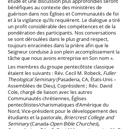
étude et une discussion plus ap­profondies seront
bénéfiques au contexte des ministères de
guérison dans nos Églises et Communautés de foi
et à la vigilance qu’ils requièrent. Le dialogue a tiré
un profit con­sidérable des compétences et de la
pondération des participants. Nos conversations
se sont déroulées dans le plus grand respect,
toujours enracinées dans la prière afin que le
Seigneur conduise à son plein accomplisse­ment la
tâche que nous avons entreprise en Son nom ».
Les membres du groupe pentecôtiste classique
étaient les suivants : Rév. Cecil M. Robeck,
Fuller
Theo­logical Seminary
(Pasadena, CA, États-Unis –
Assemblées de Dieu), Coprésident ; Rév. David
Cole, chargé de liai­son avec les autres
Communautés chrétiennes, Églises
pentecôtistes/charismatiques d’Amérique du
Nord, Vice-président pour le développement des
étudiants et la pastorale,
Briercrest College and
Seminary
(Canada-
Open Bible Churches
),