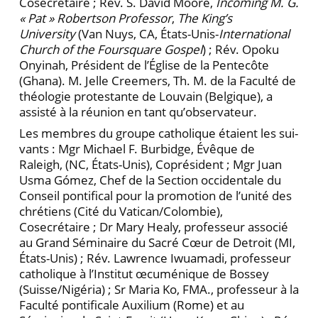
Cosecrétaire ; Rév. S. David Moore,
Incoming M. G.
« Pat » Robertson Professor
,
The King’s
University
(Van Nuys, CA, États-Unis-
International
Church of the Foursquare Gospel
) ; Rév. Opoku
Onyinah, Président de l’Église de la Pentecôte
(Ghana). M. Jelle Creemers, Th. M. de la Faculté de
théologie protestante de Louvain (Belgique), a
assisté à la réunion en tant qu’observateur.
Les membres du groupe catholique étaient les sui­
vants : Mgr Michael F. Burbidge, Évêque de
Raleigh, (NC, États-Unis), Coprésident ; Mgr Juan
Usma Gómez, Chef de la Section occidentale du
Conseil pontifical pour la promotion de l’unité des
chrétiens (Cité du Vatican/Colombie),
Cosecrétaire ; Dr Mary Healy, professeur associé
au Grand Séminaire du Sacré Cœur de Detroit (MI,
États-Unis) ; Rév. Lawrence Iwuamadi, professeur
catholique à l’Institut œcumé­nique de Bossey
(Suisse/Nigéria) ; Sr Maria Ko, FMA., professeur à la
Faculté pontificale Auxilium (Rome) et au