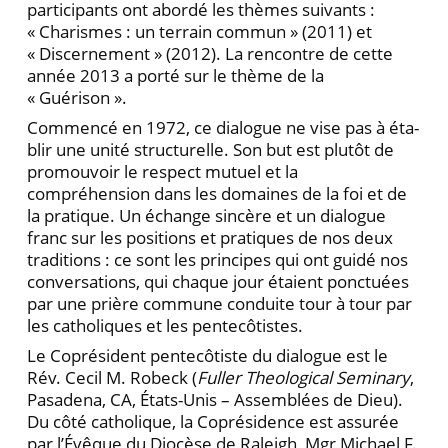
participants ont abordé les thèmes suivants :
« Charismes : un ter­rain commun » (2011) et
« Discernement » (2012). La rencontre de cette
année 2013 a porté sur le thème de la
« Guérison ».
Commencé en 1972, ce dialogue ne vise pas à éta­
blir une unité structurelle. Son but est plutôt de
pro­mouvoir le respect mutuel et la
compréhension dans les domaines de la foi et de
la pratique. Un échange sincère et un dialogue
franc sur les positions et pratiques de nos deux
traditions : ce sont les principes qui ont guidé nos
conversations, qui chaque jour étaient ponctuées
par une prière commune conduite tour à tour par
les catholiques et les pentecôtistes.
Le Coprésident pentecôtiste du dialogue est le
Rév. Cecil M. Robeck (
Fuller Theological Seminary
,
Pasadena, CA, États-Unis – Assemblées de Dieu).
Du côté catho­lique, la Coprésidence est assurée
par l’Évêque du Dio­cèse de Raleigh, Mgr Michael F.