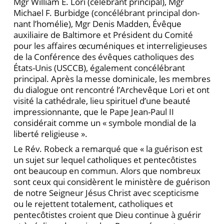
Mgr William E. Lori (célébrant principal), Mgr
Michael F. Burbidge (concélébrant principal don­
nant l’homélie), Mgr Denis Madden, Évêque
auxiliaire de Baltimore et Président du Comité
pour les affaires œcuméniques et interreligieuses
de la Conférence des évêques catholiques des
États-Unis (USCCB), égale­ment concélébrant
principal. Après la messe domini­cale, les membres
du dialogue ont rencontré l’Archevêque Lori et ont
visité la cathédrale, lieu spiri­tuel d’une beauté
impressionnante, que le Pape Jean-Paul II
considérait comme un « symbole mondial de la
liberté religieuse ».
Le Rév. Robeck a remarqué que « la guérison est
un sujet sur lequel catholiques et pentecôtistes
ont beau­coup en commun. Alors que nombreux
sont ceux qui considèrent le ministère de guérison
de notre Seigneur Jésus Christ avec scepticisme
ou le rejettent totalement, catholiques et
pentecôtistes croient que Dieu continue à guérir