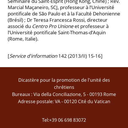
Séminaire du Saint-Esprit (Hong Kong, Chine) ; Rév.
Marcial Maçaneiro, SCJ, professeur à l’Université
pontificale de São Paulo et à la Faculté Dehonienne
(Brésil) ; Dr Teresa Francesca Rossi, directeur
associé du
Centro Pro Unione
et professeur à
l’Université pontifi­cale Saint-Thomas-d’Aquin
(Rome, Italie).
[
Service d'information
142 (2013/II) 15-16]
Dicastère pour la promotion de l'unité des
chrétiens
Bureaux : Via della Conciliazione, 5 - 00193 Rome
Adresse postale: VA - 00120 Cité du Vatican
Tel:+39 06 698 83072