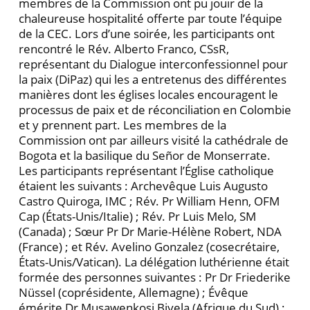
membres de la Commission ont pu jouir de la
chaleureuse hospitalité offerte par toute l’équipe
de la CEC. Lors d’une soirée, les participants ont
rencontré le Rév. Alberto Franco, CSsR,
représentant du Dialogue interconfessionnel pour
la paix (DiPaz) qui les a entretenus des différentes
manières dont les églises locales encouragent le
processus de paix et de réconciliation en Colombie
et y prennent part. Les membres de la
Commission ont par ailleurs visité la cathédrale de
Bogota et la basilique du Señor de Monserrate.
Les participants représentant l’Église catholique
étaient les suivants : Archevêque Luis Augusto
Castro Quiroga, IMC ; Rév. Pr William Henn, OFM
Cap (États-Unis/Italie) ; Rév. Pr Luis Melo, SM
(Canada) ; Sœur Pr Dr Marie-Hélène Robert, NDA
(France) ; et Rév. Avelino Gonzalez (cosecrétaire,
États-Unis/Vatican). La délégation luthérienne était
formée des personnes suivantes : Pr Dr Friederike
Nüssel (coprésidente, Allemagne) ; Évêque
émérite Dr Musawenkosi Biyela (Afrique du Sud) ;