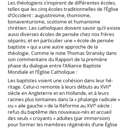
Les théologiens s’inspirent de différentes écoles,
telles que les cinq écoles traditionnelles de l’Église
d’Occident : augustinisme, thomisme,
bonaventurisme, scotisme et humanisme
chrétien. Les catholiques doivent savoir qu’il existe
aussi diverses écoles de pen­sée chez nos frères
séparés, et en particulier une « école de pensée
baptiste » qui a une autre approche de la
théologie. Comme le note Thomas Stransky dans
son commentaire du Rapport de la première
phase du dia­logue entre l’Alliance Baptiste
Mondiale et l’Église Ca­tholique :
Les baptistes voient une cohésion dans leur hé­
e
ritage. Celui-ci remonte à leurs débuts au XVII
siècle en Angleterre et en Hollande, et à leurs
racines plus lointaines dans la « phalange radicale »
e
ou « aile gauche » de la Réforme au XVI
siècle :
refus du baptême des nouveaux-nés et accueil
des seuls « croyants » adultes (par immersion)
pour former les membres régéné­rés d’une Église