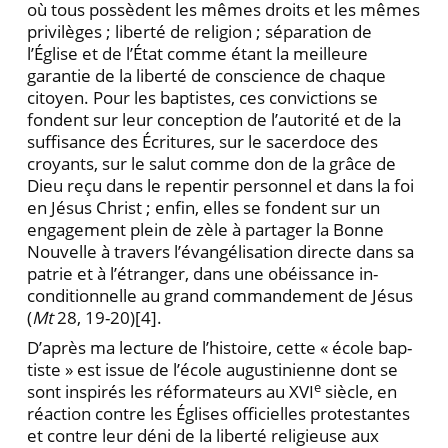
où tous possèdent les mêmes droits et les mêmes
privilèges ; liberté de reli­gion ; séparation de
l’Église et de l’État comme étant la meilleure
garantie de la liberté de cons­cience de chaque
citoyen. Pour les baptistes, ces convictions se
fondent sur leur conception de l’autorité et de la
suffisance des Écritures, sur le sacerdoce des
croyants, sur le salut comme don de la grâce de
Dieu reçu dans le repentir personnel et dans la foi
en Jésus Christ ; enfin, elles se fondent sur un
engage­ment plein de zèle à partager la Bonne
Nou­velle à travers l’évangélisation directe dans sa
patrie et à l’étranger, dans une obéissance in­
conditionnelle au grand commandement de Jésus
(
Mt
28, 19-20)
[4].
D’après ma lecture de l’histoire, cette « école bap­
tiste » est issue de l’école augustinienne dont se
e
sont inspirés les réformateurs au XVI
siècle, en
réaction contre les Églises officielles protestantes
et contre leur déni de la liberté religieuse aux