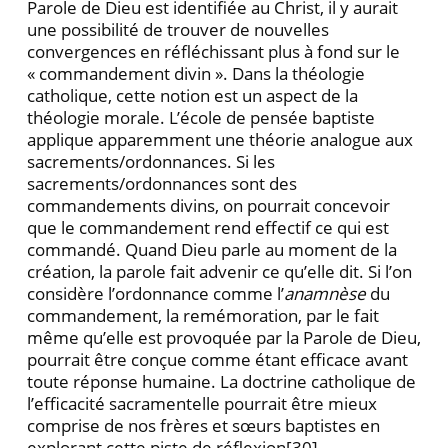
Parole de Dieu est identifiée au Christ, il y aurait
une possibi­lité de trouver de nouvelles
convergences en réfléchis­sant plus à fond sur le
« commandement divin ». Dans la théologie
catholique, cette notion est un aspect de la
théologie morale. L’école de pensée baptiste
applique apparemment une théorie analogue aux
sacre­ments/ordonnances. Si les
sacrements/ordonnances sont des
commandements divins, on pourrait conce­voir
que le commandement rend effectif ce qui est
commandé. Quand Dieu parle au moment de la
créa­tion, la parole fait advenir ce qu’elle dit. Si l’on
consi­dère l’ordonnance comme l’
anamnèse
du
commande­ment, la remémoration, par le fait
même qu’elle est provoquée par la Parole de Dieu,
pourrait être conçue comme étant efficace avant
toute réponse humaine. La doctrine catholique de
l’efficacité sacramentelle pour­rait être mieux
comprise de nos frères et sœurs bap­tistes en
explorant cette piste de réflexion
[30].