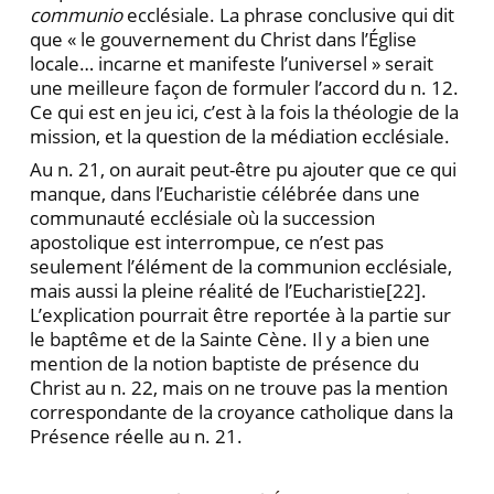
communio
ec­clésiale. La phrase conclusive qui dit
que « le gouver­nement du Christ dans l’Église
locale… incarne et ma­nifeste l’universel » serait
une meilleure façon de for­muler l’accord du n. 12.
Ce qui est en jeu ici, c’est à la fois la théologie de la
mission, et la question de la mé­diation ecclésiale.
Au n. 21, on aurait peut-être pu ajouter que ce qui
manque, dans l’Eucharistie célébrée dans une
commu­nauté ecclésiale où la succession
apostolique est inter­rompue, ce n’est pas
seulement l’élément de la com­munion ecclésiale,
mais aussi la pleine réalité de l’Eucharistie
[22].
L’explication pourrait être reportée à la partie sur
le baptême et de la Sainte Cène. Il y a bien une
mention de la notion baptiste de présence du
Christ au n. 22, mais on ne trouve pas la mention
cor­respondante de la croyance catholique dans la
Présence réelle au n. 21.