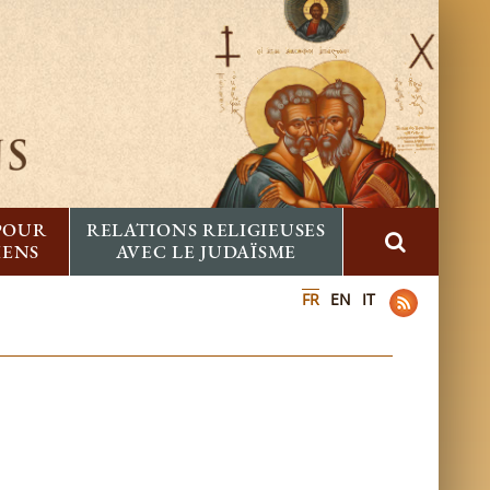
 POUR
RELATIONS RELIGIEUSES
IENS
AVEC LE JUDAÏSME
FR
EN
IT