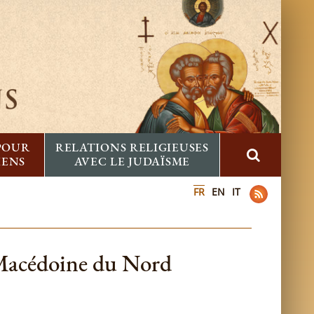
 POUR
RELATIONS RELIGIEUSES
IENS
AVEC LE JUDAÏSME
FR
EN
IT
 Macédoine du Nord