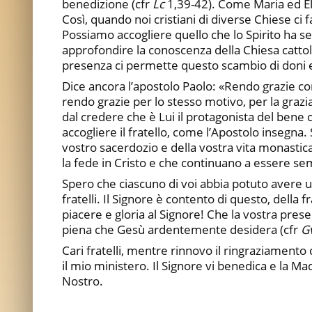
benedizione (cfr
Lc
1,39-42). Come Maria ed Elis
Così, quando noi cristiani di diverse Chiese ci 
Possiamo accogliere quello che lo Spirito ha se
approfondire la conoscenza della Chiesa cattolic
presenza ci permette questo scambio di doni e
Dice ancora l’apostolo Paolo: «Rendo grazie con
rendo grazie per lo stesso motivo, per la grazia 
dal credere che è Lui il protagonista del bene c
accogliere il fratello, come l’Apostolo insegna. 
vostro sacerdozio e della vostra vita monastica
la fede in Cristo e che continuano a essere sem
Spero che ciascuno di voi abbia potuto avere un’
fratelli. Il Signore è contento di questo, della 
piacere e gloria al Signore! Che la vostra pres
piena che Gesù ardentemente desidera (cfr
G
Cari fratelli, mentre rinnovo il ringraziamento 
il mio ministero. Il Signore vi benedica e la Ma
Nostro.