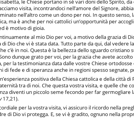
abetta, le Chiese portano in sé vari doni dello Spirito, da c
facciamo visita, incontrandoci nell’amore del Signore, abbia
minato nell’altro come un dono per noi. In questo senso, l
a, ma è anche per noi cattolici un’opportunità per accoglier
d è motivo di gioia.
tinuamente al mio Dio per voi, a motivo della grazia di Dio 
di Dio che vi è stata data. Tutto parte da qui, dal vedere la
he c’è in noi. Questa è la bellezza dello sguardo cristiano s
Sono dunque grato per voi, per la grazia che avete accolto ne
, per la testimonianza data dalle vostre Chiese ortodosse 
i di fede e di speranza anche in regioni spesso segnate, pu
esperienza positiva della Chiesa cattolica e della città di 
fraternità tra di noi. Che questa vostra visita, e quelle che 
enza diventi un piccolo seme fecondo per far germogliare la 
v
17,21).
cordiale per la vostra visita, vi assicuro il ricordo nella p
dre di Dio vi protegga. E, se vi è gradito, ognuno nella pro