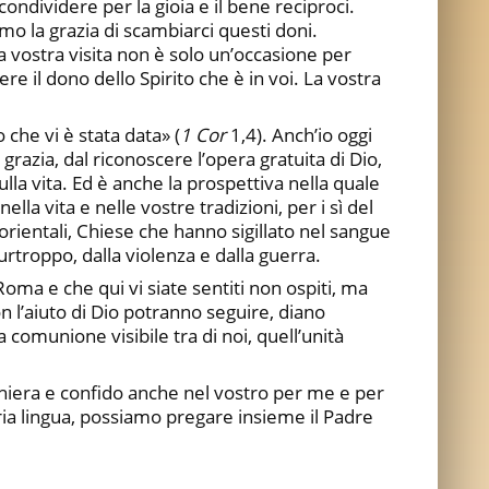
ondividere per la gioia e il bene reciproci.
mo la grazia di scambiarci questi doni.
a vostra visita non è solo un’occasione per
e il dono dello Spirito che è in voi. La vostra
che vi è stata data» (
1 Cor
1,4). Anch’io oggi
 grazia, dal riconoscere l’opera gratuita di Dio,
ulla vita. Ed è anche la prospettiva nella quale
lla vita e nelle vostre tradizioni, per i sì del
orientali, Chiese che hanno sigillato nel sangue
rtroppo, dalla violenza e dalla guerra.
Roma e che qui vi siate sentiti non ospiti, ma
con l’aiuto di Dio potranno seguire, diano
comunione visibile tra di noi, quell’unità
reghiera e confido anche nel vostro per me e per
pria lingua, possiamo pregare insieme il Padre