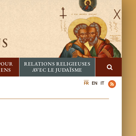
 POUR
RELATIONS RELIGIEUSES
IENS
AVEC LE JUDAÏSME
FR
EN
IT