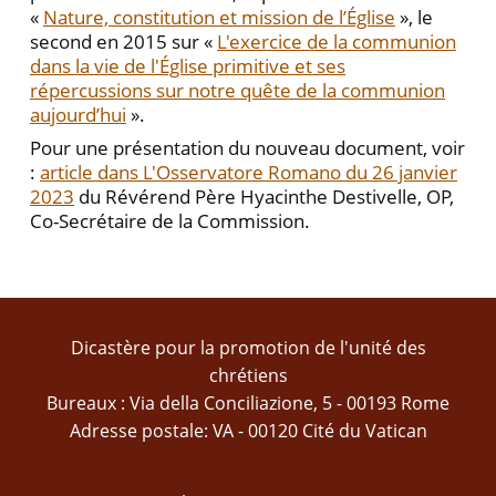
«
Nature, constitution et mission de l’Église
», le
second en 2015 sur «
L'exercice de la communion
dans la vie de l'Église primitive et ses
répercussions sur notre quête de la communion
aujourd’hui
».
Pour une présentation du nouveau document, voir
:
article dans L'Osservatore Romano du 26 janvier
2023
du Révérend Père Hyacinthe Destivelle, OP,
Co-Secrétaire de la Commission.
Dicastère pour la promotion de l'unité des
chrétiens
Bureaux : Via della Conciliazione, 5 - 00193 Rome
Adresse postale: VA - 00120 Cité du Vatican