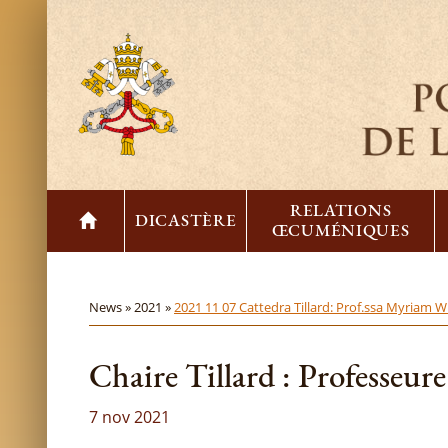
RELATIONS
DICASTÈRE
ŒCUMÉNIQUES
News »
2021 »
2021 11 07 Cattedra Tillard: Prof.ssa Myriam Wi
Chaire Tillard : Professeu
7 nov 2021