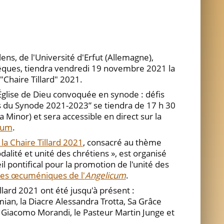
ns, de l'Université d'Erfut (Allemagne),
ques, tiendra vendredi 19 novembre 2021 la
Chaire Tillard" 2021.
'Église de Dieu convoquée en synode : défis
 du Synode 2021-2023” se tiendra de 17 h 30
a Minor) et sera accessible en direct sur la
cum
.
la Chaire Tillard 2021
, consacré au thème
lité et unité des chrétiens », est organisé
l pontifical pour la promotion de l'unité des
udes œcuméniques de l'
Angelicum
.
llard 2021 ont été jusqu'à présent :
ian, la Diacre Alessandra Trotta, Sa Grâce
 Giacomo Morandi, le Pasteur Martin Junge et