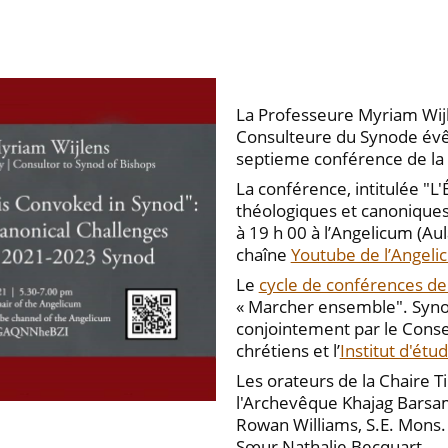
La Professeure Myriam Wijle
Consulteure du Synode évê
septieme conférence de la "
La conférence, intitulée "L
théologiques et canoniques
à 19 h 00 à l’Angelicum (Aul
chaîne
Youtube de l’Angeli
Le
cycle de conférences de 
« Marcher ensemble". Synoda
conjointement par le Consei
chrétiens et l’
Institut d'ét
Les orateurs de la Chaire Ti
l'Archevêque Khajag Barsam
Rowan Williams, S.E. Mons.
Sœur Nathalie Becquart.