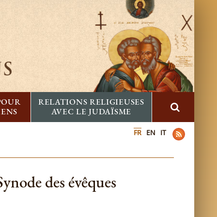
 POUR
RELATIONS RELIGIEUSES
IENS
AVEC LE JUDAÏSME
FR
EN
IT
Synode des évêques