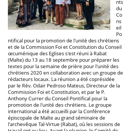
nts
du
Co
ns
eil
Po
ntifical pour la promotion de l'unité des chrétiens
et de la Commission Foi et Constitution du Conseil
œcuménique des Eglises s'est réuni à Rabat
(Malte) du 13 au 18 septembre pour préparer les
textes pour la semaine de prière pour l'unité des
chrétiens 2020 en collaboration avec un groupe de
rédacteurs locaux. La réunion a été coprésidée
par le Rév. Odair Pedroso Mateus, Directeur de la
Commission Foi et Constitution, et par le P.
Anthony Currer du Conseil Pontifical pour la
promotion de l'unité des chrétiens. Le groupe
international a été accueilli par la Conférence
épiscopale de Malte au grand séminaire de
l'archevêque Tal-Virtue (Rabat), où les sessions de
travail ont eu lieu. Avant la réunion, le Comité de