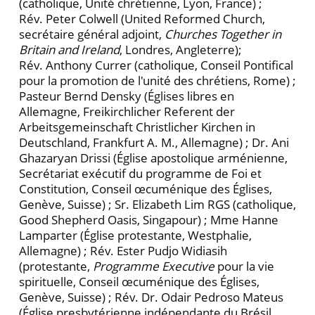
(catholique, Unité chrétienne, Lyon, France) ;
Rév. Peter Colwell (United Reformed Church,
secrétaire général adjoint,
Churches Together in
Britain and Ireland
, Londres, Angleterre);
Rév. Anthony Currer (catholique, Conseil Pontifical
pour la promotion de l'unité des chrétiens, Rome) ;
Pasteur Bernd Densky (Églises libres en
Allemagne, Freikirchlicher Referent der
Arbeitsgemeinschaft Christlicher Kirchen in
Deutschland, Frankfurt A. M., Allemagne) ; Dr. Ani
Ghazaryan Drissi (Église apostolique arménienne,
Secrétariat exécutif du programme de Foi et
Constitution, Conseil œcuménique des Églises,
Genève, Suisse) ; Sr. Elizabeth Lim RGS (catholique,
Good Shepherd Oasis, Singapour) ; Mme Hanne
Lamparter (Église protestante, Westphalie,
Allemagne) ; Rév. Ester Pudjo Widiasih
(protestante,
Programme Executive
pour la vie
spirituelle, Conseil œcuménique des Églises,
Genève, Suisse) ; Rév. Dr. Odair Pedroso Mateus
(Église presbytérienne indépendante du Brésil,