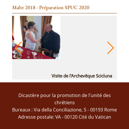
Malte 2018 - Préparation SPUC 2020
  
                              Visite de l'Archevêque Scicluna

Dicastère pour la promotion de l'unité des
chrétiens
Bureaux : Via della Conciliazione, 5 - 00193 Rome
Adresse postale: VA - 00120 Cité du Vatican