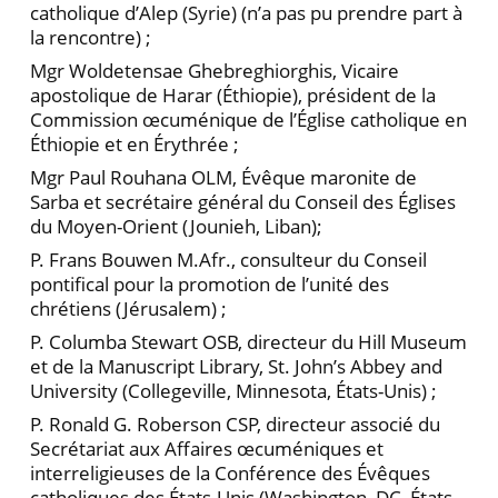
catho­lique d’Alep (Syrie) (n’a pas pu prendre part à
la ren­contre) ;
Mgr Woldetensae Ghebreghiorghis, Vicaire
apostolique de Harar (Éthiopie), président de la
Commission œcu­ménique de l’Église catholique en
Éthiopie et en Érythrée ;
Mgr Paul Rouhana OLM, Évêque maronite de
Sarba et secrétaire général du Conseil des Églises
du Moyen-Orient (Jounieh, Liban);
P. Frans Bouwen M.Afr., consulteur du Conseil
ponti­fical pour la promotion de l’unité des
chrétiens (Jérusalem) ;
P. Columba Stewart OSB, directeur du Hill Museum
et de la Manuscript Library, St. John’s Abbey and
Univer­sity (Collegeville, Minnesota, États-Unis) ;
P. Ronald G. Roberson CSP, directeur associé du
Se­crétariat aux Affaires œcuméniques et
interreligieuses de la Conférence des Évêques
catholiques des États-Unis (Washington, DC, États-