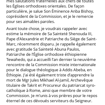
mes salutations fraternelles aux chefs de toutes
les Églises orthodoxes orientales. De façon
particulière, je salue Son Éminence Anba Bishoy,
coprésident de la Commission, et je le remercie
pour ses aimables paroles.
Avant toute chose, je voudrais rappeler avec
estime la mémoire de Sa Sainteté Shenouda III,
Pape d’Alexandrie et Patriarche du Siège de Saint-
Marc, ré­cemment disparu. Je rappelle également
avec gratitude Sa Sainteté Abuna Paulos,
Patriarche de l’Église ortho­doxe éthiopienne
Tewahedo, qui a accueilli l’an dernier la neuvième
rencontre de la Commission mixte inter­nationale
pour le dialogue théologique à Addis Abeba, en
Éthiopie. J’ai été également triste d’apprendre la
mort de Mgr Jules Mikhael Al-Jamil, Archevêque
titu­laire de Takrit et Procureur du patriarcat syro-
catho­lique à Rome, ainsi que membre de votre
Commission. Je m’unis à vos prières pour le repos
éternel de ces dé­voués serviteurs du Seigneur.