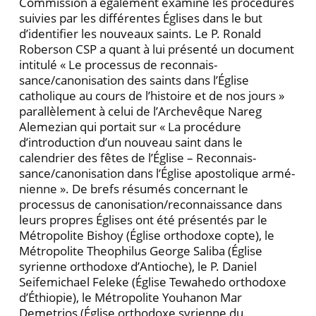
Commission a également exa­miné les procédures
suivies par les différentes Églises dans le but
d’identifier les nouveaux saints. Le P. Ronald
Roberson CSP a quant à lui présenté un docu­ment
intitulé « Le processus de reconnais­
sance/canonisation des saints dans l’Église
catholique au cours de l’histoire et de nos jours »
parallèlement à celui de l’Archevêque Nareg
Alemezian qui portait sur « La procédure
d’introduction d’un nouveau saint dans le
calendrier des fêtes de l’Église – Reconnais­
sance/canonisation dans l’Église apostolique armé­
nienne ». De brefs résumés concernant le
processus de canonisation/reconnaissance dans
leurs propres Églises ont été présentés par le
Métropolite Bishoy (Église or­thodoxe copte), le
Métropolite Theophilus George Saliba (Église
syrienne orthodoxe d’Antioche), le P. Daniel
Seifemichael Feleke (Église Tewahedo ortho­doxe
d’Éthiopie), le Métropolite Youhanon Mar
Demetrios (Église orthodoxe syrienne du