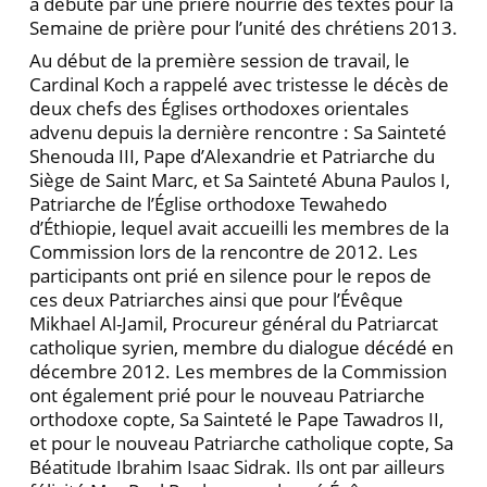
a débuté par une prière nourrie des textes pour la
Semaine de prière pour l’unité des chrétiens 2013.
Au début de la première session de travail, le
Cardinal Koch a rappelé avec tristesse le décès de
deux chefs des Églises orthodoxes orientales
advenu depuis la dernière rencontre : Sa Sainteté
Shenouda III, Pape d’Alexandrie et Patriarche du
Siège de Saint Marc, et Sa Sainteté Abuna Paulos I,
Patriarche de l’Église ortho­doxe Tewahedo
d’Éthiopie, lequel avait accueilli les membres de la
Commission lors de la rencontre de 2012. Les
participants ont prié en silence pour le repos de
ces deux Patriarches ainsi que pour l’Évêque
Mikhael Al-Jamil, Procureur général du Patriarcat
ca­tholique syrien, membre du dialogue décédé en
dé­cembre 2012. Les membres de la Commission
ont également prié pour le nouveau Patriarche
orthodoxe copte, Sa Sainteté le Pape Tawadros II,
et pour le nou­veau Patriarche catholique copte, Sa
Béatitude Ibrahim Isaac Sidrak. Ils ont par ailleurs