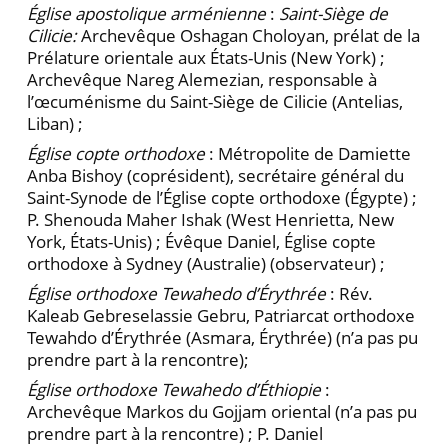
Église apostolique arménienne
:
Saint-Siège de
Cilicie:
Archevêque Oshagan Choloyan, prélat de la
Prélature orientale aux États-Unis (New York) ;
Archevêque Nareg Alemezian, responsable à
l’œcuménisme du Saint-Siège de Cilicie (Antelias,
Liban) ;
Église copte orthodoxe
: Métropolite de Damiette
Anba Bishoy (coprésident), secrétaire général du
Saint-Synode de l’Église copte orthodoxe (Égypte) ;
P. Shenouda Maher Ishak (West Henrietta, New
York, États-Unis) ; Évêque Daniel, Église copte
orthodoxe à Sydney (Australie) (observateur) ;
Église orthodoxe Tewahedo d’Érythrée
: Rév.
Kaleab Gebreselassie Gebru, Patriarcat orthodoxe
Tewahdo d’Érythrée (Asmara, Érythrée) (n’a pas pu
prendre part à la rencontre);
Église orthodoxe Tewahedo d’Éthiopie
:
Archevêque Markos du Gojjam oriental (n’a pas pu
prendre part à la ren­contre) ; P. Daniel