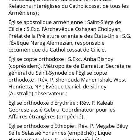
Relations interéglises du Catholicossat de tous les
Arméniens) ;
Église apostolique arménienne : Saint-Siège de
Cilicie : S.Exc. l'Archevêque Oshagan Choloyan,
Prélat de la Prélature orientale des États-Unis ; S.G.
l'Évêque Nareg Alemezian, responsable
œcuménique du Catholicossat de Cilicie.
Église copte orthodoxe : S.Exc. Anba Bishoy
(coprésident), Métropolite de Damiette, Secrétaire
général du Saint-Synode de l'Église copte
orthodoxe ; Rév. P. Shenouda Maher Ishak, West
Henrietta, NY ; Évêque Daniel, de Sidney
(Australie) observateur ;
Église orthodoxe d’Érythrée : Rév. P. Kaleab
Gebreselassié Gebru, Coordinateur pour les
Affaires étrangères (empêché) ;
Église orthodoxe d’Éthiopie : Rév. P. Megabe Biluy
Seife Sélassié Yohannes (empêché) ; Lique
Hiruyan Getachew Guadie (empêché) ;