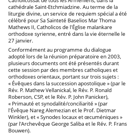
Catholicossat de tous les Arméniens, dans la
cathédrale Saint-Etchmiadzine. Au terme de la
liturgie divine, un service de requiem spécial a été
célébré pour Sa Sainteté Baselios Mar Thoma
Mathews II, Catholicos de l'Église malankare
orthodoxe syrienne, entré dans la vie éternelle le
27 janvier.
Conformément au programme du dialogue
adopté lors de la réunion préparatoire en 2003,
plusieurs documents ont été présentés durant
cette session par des membres catholiques et
orthodoxes orientaux, portant sur trois sujets :
« Évêques dans la succession apostolique » (par le
Rév. P. Mathew Vellanickal, le Rév. P. Ronald
Roberson, CSP, et le Rév. P. John Panicker),
« Primauté et synodalité/conciliarité » (par
l'Évêque Nareg Alemezian et le Prof. Dietmar
Winkler), et « Synodes locaux et œcuméniques »
(par l'Archevêque George Saliba et le Rév. P. Frans
Bouwen).