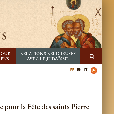
 POUR
RELATIONS RELIGIEUSES
IENS
AVEC LE JUDAÏSME
FR
EN
IT
»
pour la Fête des saints Pierre