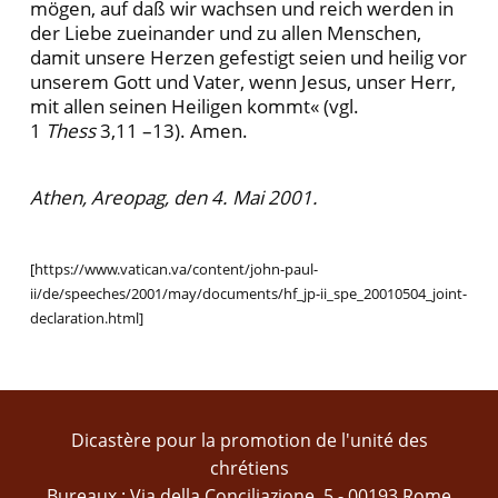
mögen, auf daß wir wachsen und reich werden in
der Liebe zueinander und zu allen Menschen,
damit unsere Herzen gefestigt seien und heilig vor
unserem Gott und Vater, wenn Jesus, unser Herr,
mit allen seinen Heiligen kommt« (vgl.
1
Thess
3,11 –13). Amen.
Athen, Areopag, den 4. Mai 2001.
[https://www.vatican.va/content/john-paul-
ii/de/speeches/2001/may/documents/hf_jp-ii_spe_20010504_joint-
declaration.html]
Dicastère pour la promotion de l'unité des
chrétiens
Bureaux : Via della Conciliazione, 5 - 00193 Rome