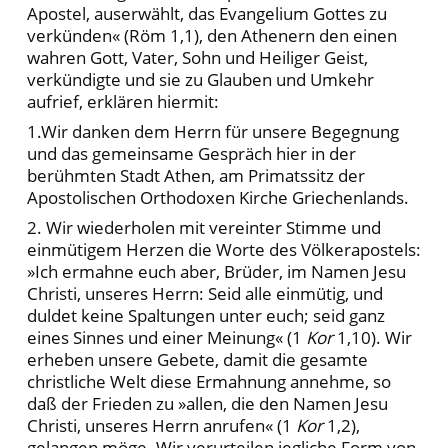
Apostel, auserwählt, das Evangelium Gottes zu
verkünden« (Röm 1,1), den Athenern den einen
wahren Gott, Vater, Sohn und Heiliger Geist,
verkündigte und sie zu Glauben und Umkehr
aufrief, erklären hiermit:
1.Wir danken dem Herrn für unsere Begegnung
und das gemeinsame Gespräch hier in der
berühmten Stadt Athen, am Primatssitz der
Apostolischen Orthodoxen Kirche Griechenlands.
2. Wir wiederholen mit vereinter Stimme und
einmütigem Herzen die Worte des Völkerapostels:
»Ich ermahne euch aber, Brüder, im Namen Jesu
Christi, unseres Herrn: Seid alle einmütig, und
duldet keine Spaltungen unter euch; seid ganz
eines Sinnes und einer Meinung« (1
Kor
1,10). Wir
erheben unsere Gebete, damit die gesamte
christliche Welt diese Ermahnung annehme, so
daß der Frieden zu »allen, die den Namen Jesu
Christi, unseres Herrn anrufen« (1
Kor
1,2),
gelangen möge. Wir verurteilen jegliche Form von